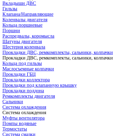
Вкладыши ДВС
Гильзы
Клапана/Направляющие
Коленвалы двигателя
Кольца поршневые
Поршни
Распредвалы, коромысла
Шатуны двигателя
Шестерня коленвала
Прокладки ДВС, ремкомплекты, сальники, колпачки
Прокладки ДВС, ремкомплекты, сальники, колпачки
Кольца под гильзы
Маслосъемные колпачки
Прокладки ГБЦ
Прокладки коллектора
Прокладки под клапанную крышку
Прокладки поддона
Ремкомплекты двигателя
Сальники
Система охлаждения
Система охлаждения
Муфты вентилятора
Помпы водяные
Термостаты
Система смазки