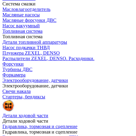
Система смазки
Масловлагоотделитель
Масляные насосы
Масляные форсунки ДВС
Насос вакуумный
Топливная система
Топливная система
Детали топливной аппаратуры
Насос подкачки ТНВД
Плунжера ZEXEL, DENSO
Распылители ZEXEL, DENSO. Расходники.
Форсунки
Турбины ДВС
Форкамера
Электрооборудование, датчики
Электрооборудование, датчики
Свечи накала
Стартеры, бендиксы
Детали ходовой части
Детали ходовой части
Гидравлика, тормозная и сцепление
Гидравлика, тормозная и сцепление