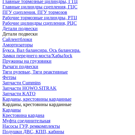
Главные тормозные цилиндры, ГТЦ
Главные цилиндры сцепления, ГЦС
ПГУ сцепления. ПГУ тормозов
Рабочие тормозные цилиндры, РТЦ
Рабочие цилиндры сцепления, РЦС
Детали подвески
Детали подвески
Cайлентблоки
Амортизаторы
Букса. Вал балансира. Ось балансира.
Замки переднего моста/Хабы/lock
Пружины на грузовики
Рычаги подвески
Тяги рулевые, Тяги реактивные
Фетры
Запчасти Cummins
Запчасти HOWO.SITRAK
Запчасти KATO
Карданы, крестовины карданные
Карданы, крестовины карданные
Карданы
Крестовина кардана
Муфта соединительная
Насосы ГУР, ремкомплекты
Подушки ДВС, КПП, кабины