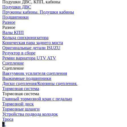
Подушки ДВС, КПП, кабины
Подушки ДВС
Пружины кабины. Подушки кабины
Подшипники
Разное
Разное
Валы КПП
Кольца синхронизатора
Коническая пара заднего моста
Оригинальные детали ISUZU
Редуктор в сборе
Ремни вариатора UTV ATV
Сцепление
Сцепление
Вакуумник усилителя сцепления
Выжимные подшипники
Диски сцепления/Корзины сцепления.
Тормозная система
Тормозная система
Главный тормозной кран с педалью
Тормозной диск
Тормозные шланги
Устройства подвода колодок
Троса
.
.
.