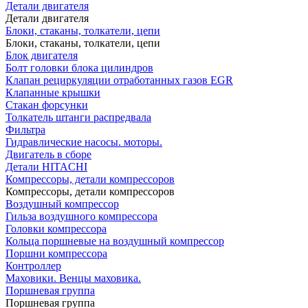
Детали двигателя
Детали двигателя
Блоки, стаканы, толкатели, цепи
Блоки, стаканы, толкатели, цепи
Блок двигателя
Болт головки блока цилиндров
Клапан рециркуляции отработанных газов EGR
Клапанные крышки
Стакан форсунки
Толкатель штанги распредвала
Фильтра
Гидравлические насосы. моторы.
Двигатель в сборе
Детали HITACHI
Компрессоры, детали компрессоров
Компрессоры, детали компрессоров
Воздушный компрессор
Гильза воздушного компрессора
Головки компрессора
Кольца поршневые на воздушный компрессор
Поршни компрессора
Контроллер
Маховики. Венцы маховика.
Поршневая группа
Поршневая группа