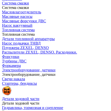
Система смазки
Система смазки
Масловлагоотделитель
Масляные насосы
Масляные форсунки ДВС
Насос вакуумный
Топливная система
Топливная система
Детали топливной аппаратуры
Насос подкачки ТНВД
Плунжера ZEXEL, DENSO
Распылители ZEXEL, DENSO. Расходники.
Форсунки
Турбины ДВС
Форкамера
Электрооборудование, датчики
Электрооборудование, датчики
Свечи накала
Стартеры, бендиксы
Детали ходовой части
Детали ходовой части
Гидравлика, тормозная и сцепление