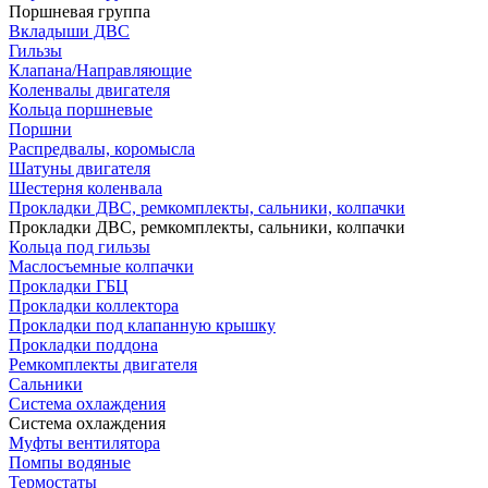
Поршневая группа
Вкладыши ДВС
Гильзы
Клапана/Направляющие
Коленвалы двигателя
Кольца поршневые
Поршни
Распредвалы, коромысла
Шатуны двигателя
Шестерня коленвала
Прокладки ДВС, ремкомплекты, сальники, колпачки
Прокладки ДВС, ремкомплекты, сальники, колпачки
Кольца под гильзы
Маслосъемные колпачки
Прокладки ГБЦ
Прокладки коллектора
Прокладки под клапанную крышку
Прокладки поддона
Ремкомплекты двигателя
Сальники
Система охлаждения
Система охлаждения
Муфты вентилятора
Помпы водяные
Термостаты