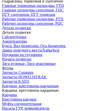
Гидравлика, тормозная и сцепление
Главные тормозные цилиндры, ГТЦ
Главные цилиндры сцепления, ГЦС
ПГУ сцепления. ПГУ тормозов
Рабочие тормозные цилиндры, РТЦ
Рабочие цилиндры сцепления, РЦС
Детали подвески
Детали подвески
Cайлентблоки
Амортизаторы
Букса. Вал балансира. Ось балансира.
Замки переднего моста/Хабы/lock
Пружины на грузовики
Рычаги подвески
Тяги рулевые, Тяги реактивные
Фетры
Запчасти Cummins
Запчасти HOWO.SITRAK
Запчасти KATO
Карданы, крестовины карданные
Карданы, крестовины карданные
Карданы
Крестовина кардана
Муфта соединительная
Насосы ГУР, ремкомплекты