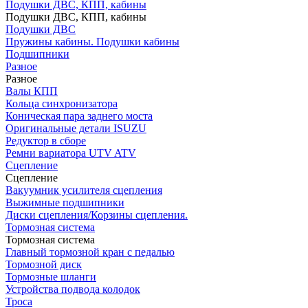
Подушки ДВС, КПП, кабины
Подушки ДВС, КПП, кабины
Подушки ДВС
Пружины кабины. Подушки кабины
Подшипники
Разное
Разное
Валы КПП
Кольца синхронизатора
Коническая пара заднего моста
Оригинальные детали ISUZU
Редуктор в сборе
Ремни вариатора UTV ATV
Сцепление
Сцепление
Вакуумник усилителя сцепления
Выжимные подшипники
Диски сцепления/Корзины сцепления.
Тормозная система
Тормозная система
Главный тормозной кран с педалью
Тормозной диск
Тормозные шланги
Устройства подвода колодок
Троса