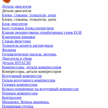
Детали двигателя
Детали двигателя
Блоки, стаканы, толкатели, цепи
Блоки, стаканы, толкатели, цепи
Блок двигателя
Болт головки блока цилиндров
Клапан рециркуляции отработанных газов EGR
Клапанные крышки
Стакан форсунки
Толкатель штанги распредвала
Фильтра
Гидравлические насосы. моторы.
Двигатель в сборе
Детали HITACHI
Компрессоры, детали компрессоров
Компрессоры, детали компрессоров
Воздушный компрессор
Гильза воздушного компрессора
Головки компрессора
Кольца поршневые на воздушный компрессор
Поршни компрессора
Контроллер
Маховики. Венцы маховика.
Поршневая группа