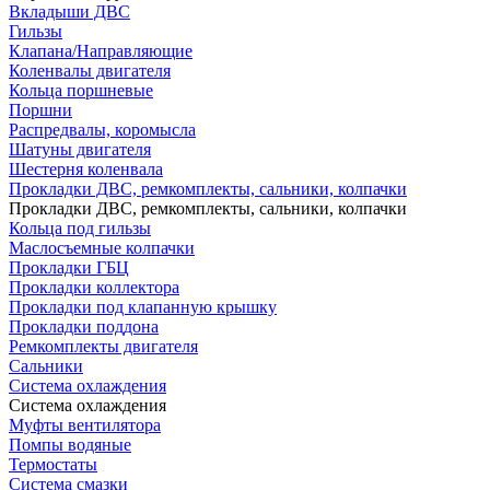
Вкладыши ДВС
Гильзы
Клапана/Направляющие
Коленвалы двигателя
Кольца поршневые
Поршни
Распредвалы, коромысла
Шатуны двигателя
Шестерня коленвала
Прокладки ДВС, ремкомплекты, сальники, колпачки
Прокладки ДВС, ремкомплекты, сальники, колпачки
Кольца под гильзы
Маслосъемные колпачки
Прокладки ГБЦ
Прокладки коллектора
Прокладки под клапанную крышку
Прокладки поддона
Ремкомплекты двигателя
Сальники
Система охлаждения
Система охлаждения
Муфты вентилятора
Помпы водяные
Термостаты
Система смазки