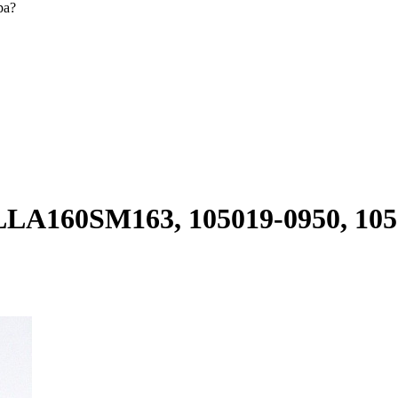
ра?
160SM163, 105019-0950, 10502