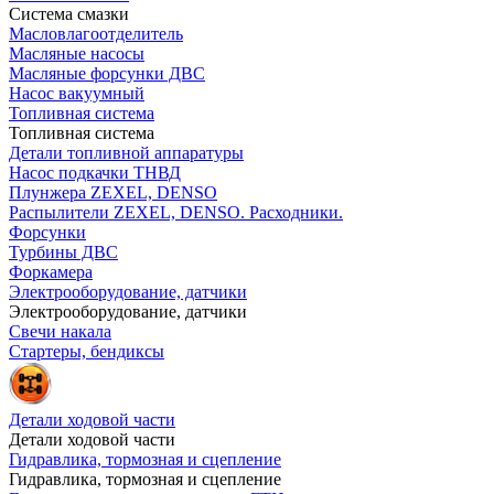
Система смазки
Масловлагоотделитель
Масляные насосы
Масляные форсунки ДВС
Насос вакуумный
Топливная система
Топливная система
Детали топливной аппаратуры
Насос подкачки ТНВД
Плунжера ZEXEL, DENSO
Распылители ZEXEL, DENSO. Расходники.
Форсунки
Турбины ДВС
Форкамера
Электрооборудование, датчики
Электрооборудование, датчики
Свечи накала
Стартеры, бендиксы
Детали ходовой части
Детали ходовой части
Гидравлика, тормозная и сцепление
Гидравлика, тормозная и сцепление