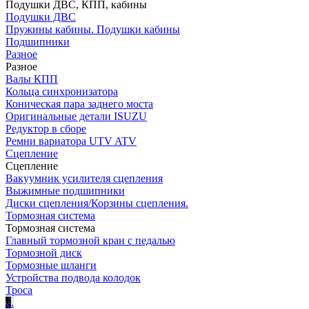
Подушки ДВС, КПП, кабины
Подушки ДВС
Пружины кабины. Подушки кабины
Подшипники
Разное
Разное
Валы КПП
Кольца синхронизатора
Коническая пара заднего моста
Оригинальные детали ISUZU
Редуктор в сборе
Ремни вариатора UTV ATV
Сцепление
Сцепление
Вакуумник усилителя сцепления
Выжимные подшипники
Диски сцепления/Корзины сцепления.
Тормозная система
Тормозная система
Главный тормозной кран с педалью
Тормозной диск
Тормозные шланги
Устройства подвода колодок
Троса
.
.
.