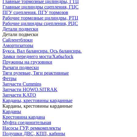
Главные тормозные цилиндры, ГТЦ
Главные цилиндры сцепления, ГЦС
ПГУ сцепления. ПГУ тормозов
Рабочие тормозные цилиндры, РТЦ
Рабочие цилиндры сцепления, РЦС
Детали подвески
Детали подвески
Cайлентблоки
Амортизаторы
Букса. Вал балансира. Ось балансира.
Замки переднего моста/Хабы/lock
Пружины на грузовики
Рычаги подвески
Тяги рулевые, Тяги реактивные
Фетры
Запчасти Cummins
Запчасти HOWO.SITRAK
Запчасти KATO
Карданы, крестовины карданные
Карданы, крестовины карданные
Карданы
Крестовина кардана
Муфта соединительная
Насосы ГУР, ремкомплекты
Подушки ДВС, КПП, кабины