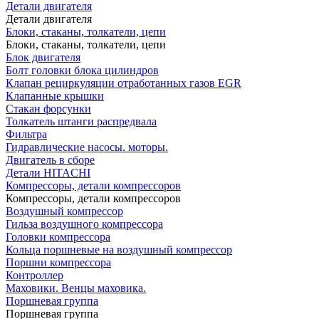
Детали двигателя
Детали двигателя
Блоки, стаканы, толкатели, цепи
Блоки, стаканы, толкатели, цепи
Блок двигателя
Болт головки блока цилиндров
Клапан рециркуляции отработанных газов EGR
Клапанные крышки
Стакан форсунки
Толкатель штанги распредвала
Фильтра
Гидравлические насосы. моторы.
Двигатель в сборе
Детали HITACHI
Компрессоры, детали компрессоров
Компрессоры, детали компрессоров
Воздушный компрессор
Гильза воздушного компрессора
Головки компрессора
Кольца поршневые на воздушный компрессор
Поршни компрессора
Контроллер
Маховики. Венцы маховика.
Поршневая группа
Поршневая группа