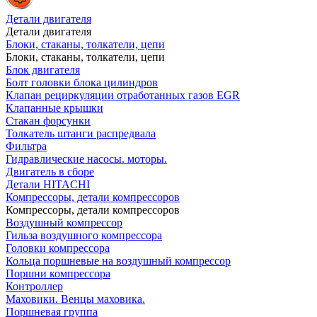
Детали двигателя
Детали двигателя
Блоки, стаканы, толкатели, цепи
Блоки, стаканы, толкатели, цепи
Блок двигателя
Болт головки блока цилиндров
Клапан рециркуляции отработанных газов EGR
Клапанные крышки
Стакан форсунки
Толкатель штанги распредвала
Фильтра
Гидравлические насосы. моторы.
Двигатель в сборе
Детали HITACHI
Компрессоры, детали компрессоров
Компрессоры, детали компрессоров
Воздушный компрессор
Гильза воздушного компрессора
Головки компрессора
Кольца поршневые на воздушный компрессор
Поршни компрессора
Контроллер
Маховики. Венцы маховика.
Поршневая группа