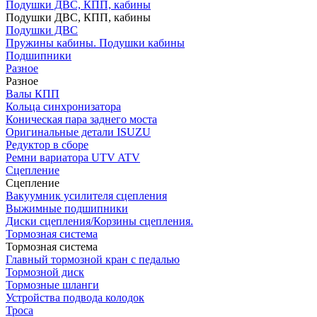
Подушки ДВС, КПП, кабины
Подушки ДВС, КПП, кабины
Подушки ДВС
Пружины кабины. Подушки кабины
Подшипники
Разное
Разное
Валы КПП
Кольца синхронизатора
Коническая пара заднего моста
Оригинальные детали ISUZU
Редуктор в сборе
Ремни вариатора UTV ATV
Сцепление
Сцепление
Вакуумник усилителя сцепления
Выжимные подшипники
Диски сцепления/Корзины сцепления.
Тормозная система
Тормозная система
Главный тормозной кран с педалью
Тормозной диск
Тормозные шланги
Устройства подвода колодок
Троса