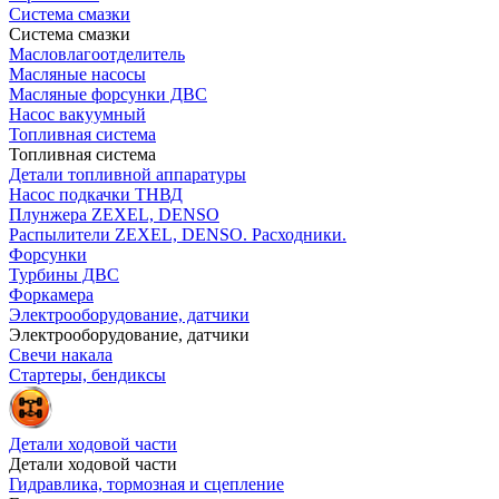
Система смазки
Система смазки
Масловлагоотделитель
Масляные насосы
Масляные форсунки ДВС
Насос вакуумный
Топливная система
Топливная система
Детали топливной аппаратуры
Насос подкачки ТНВД
Плунжера ZEXEL, DENSO
Распылители ZEXEL, DENSO. Расходники.
Форсунки
Турбины ДВС
Форкамера
Электрооборудование, датчики
Электрооборудование, датчики
Свечи накала
Стартеры, бендиксы
Детали ходовой части
Детали ходовой части
Гидравлика, тормозная и сцепление