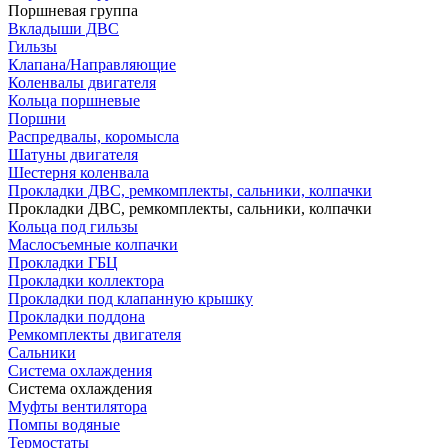
Поршневая группа
Вкладыши ДВС
Гильзы
Клапана/Направляющие
Коленвалы двигателя
Кольца поршневые
Поршни
Распредвалы, коромысла
Шатуны двигателя
Шестерня коленвала
Прокладки ДВС, ремкомплекты, сальники, колпачки
Прокладки ДВС, ремкомплекты, сальники, колпачки
Кольца под гильзы
Маслосъемные колпачки
Прокладки ГБЦ
Прокладки коллектора
Прокладки под клапанную крышку
Прокладки поддона
Ремкомплекты двигателя
Сальники
Система охлаждения
Система охлаждения
Муфты вентилятора
Помпы водяные
Термостаты