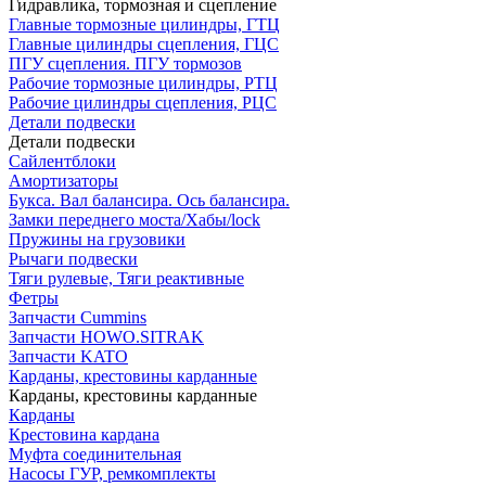
Гидравлика, тормозная и сцепление
Главные тормозные цилиндры, ГТЦ
Главные цилиндры сцепления, ГЦС
ПГУ сцепления. ПГУ тормозов
Рабочие тормозные цилиндры, РТЦ
Рабочие цилиндры сцепления, РЦС
Детали подвески
Детали подвески
Cайлентблоки
Амортизаторы
Букса. Вал балансира. Ось балансира.
Замки переднего моста/Хабы/lock
Пружины на грузовики
Рычаги подвески
Тяги рулевые, Тяги реактивные
Фетры
Запчасти Cummins
Запчасти HOWO.SITRAK
Запчасти KATO
Карданы, крестовины карданные
Карданы, крестовины карданные
Карданы
Крестовина кардана
Муфта соединительная
Насосы ГУР, ремкомплекты