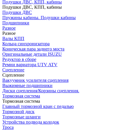
Подушки ДВС, КПП, кабины
Подушки ДВС, КПП, кабины
Подушки ДВС
Пружины кабины. Подушки кабины
Подшипники
Разное
Разное
Валы КПП
Кольца синхронизатора
Коническая пара заднего моста
Оригинальные детали ISUZU
Редуктор в сборе
Ремни вариатора UTV ATV
Сцепление
Сцепление
Вакуумник усилителя сцепления
Выжимные подшипники
Диски сцепления/Корзины сцепления.
Тормозная система
Тормозная система
Главный тормозной кран с педалью
Тормозной диск
Тормозные шланги
Устройства подвода колодок
Троса