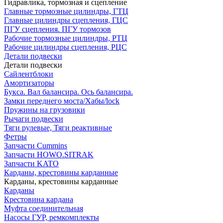
Гидравлика, тормозная и сцепление
Главные тормозные цилиндры, ГТЦ
Главные цилиндры сцепления, ГЦС
ПГУ сцепления. ПГУ тормозов
Рабочие тормозные цилиндры, РТЦ
Рабочие цилиндры сцепления, РЦС
Детали подвески
Детали подвески
Cайлентблоки
Амортизаторы
Букса. Вал балансира. Ось балансира.
Замки переднего моста/Хабы/lock
Пружины на грузовики
Рычаги подвески
Тяги рулевые, Тяги реактивные
Фетры
Запчасти Cummins
Запчасти HOWO.SITRAK
Запчасти KATO
Карданы, крестовины карданные
Карданы, крестовины карданные
Карданы
Крестовина кардана
Муфта соединительная
Насосы ГУР, ремкомплекты