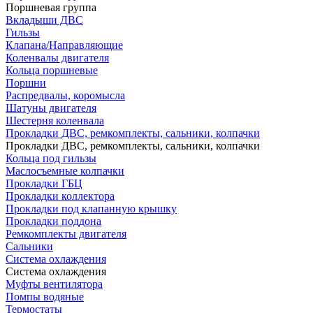
Поршневая группа
Вкладыши ДВС
Гильзы
Клапана/Направляющие
Коленвалы двигателя
Кольца поршневые
Поршни
Распредвалы, коромысла
Шатуны двигателя
Шестерня коленвала
Прокладки ДВС, ремкомплекты, сальники, колпачки
Прокладки ДВС, ремкомплекты, сальники, колпачки
Кольца под гильзы
Маслосъемные колпачки
Прокладки ГБЦ
Прокладки коллектора
Прокладки под клапанную крышку
Прокладки поддона
Ремкомплекты двигателя
Сальники
Система охлаждения
Система охлаждения
Муфты вентилятора
Помпы водяные
Термостаты