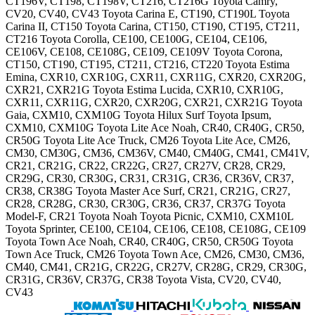
CT196V, CT198, CT198V, CT216, CT216G Toyota Camry,
CV20, CV40, CV43 Toyota Carina E, CT190, CT190L Toyota
Carina II, CT150 Toyota Carina, CT150, CT190, CT195, CT211,
CT216 Toyota Corolla, CE100, CE100G, CE104, CE106,
CE106V, CE108, CE108G, CE109, CE109V Toyota Corona,
CT150, CT190, CT195, CT211, CT216, CT220 Toyota Estima
Emina, CXR10, CXR10G, CXR11, CXR11G, CXR20, CXR20G,
CXR21, CXR21G Toyota Estima Lucida, CXR10, CXR10G,
CXR11, CXR11G, CXR20, CXR20G, CXR21, CXR21G Toyota
Gaia, CXM10, CXM10G Toyota Hilux Surf Toyota Ipsum,
CXM10, CXM10G Toyota Lite Ace Noah, CR40, CR40G, CR50,
CR50G Toyota Lite Ace Truck, CM26 Toyota Lite Ace, CM26,
CM30, CM30G, CM36, CM36V, CM40, CM40G, CM41, CM41V,
CR21, CR21G, CR22, CR22G, CR27, CR27V, CR28, CR29,
CR29G, CR30, CR30G, CR31, CR31G, CR36, CR36V, CR37,
CR38, CR38G Toyota Master Ace Surf, CR21, CR21G, CR27,
CR28, CR28G, CR30, CR30G, CR36, CR37, CR37G Toyota
Model-F, CR21 Toyota Noah Toyota Picnic, CXM10, CXM10L
Toyota Sprinter, CE100, CE104, CE106, CE108, CE108G, CE109
Toyota Town Ace Noah, CR40, CR40G, CR50, CR50G Toyota
Town Ace Truck, CM26 Toyota Town Ace, CM26, CM30, CM36,
CM40, CM41, CR21G, CR22G, CR27V, CR28G, CR29, CR30G,
CR31G, CR36V, CR37G, CR38 Toyota Vista, CV20, CV40,
CV43