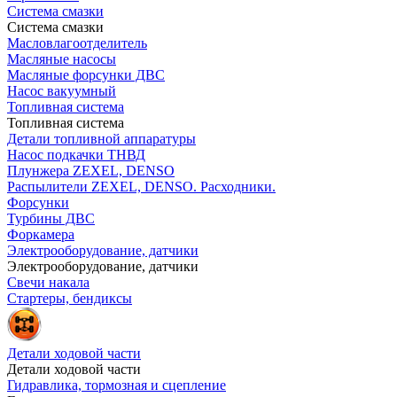
Система смазки
Система смазки
Масловлагоотделитель
Масляные насосы
Масляные форсунки ДВС
Насос вакуумный
Топливная система
Топливная система
Детали топливной аппаратуры
Насос подкачки ТНВД
Плунжера ZEXEL, DENSO
Распылители ZEXEL, DENSO. Расходники.
Форсунки
Турбины ДВС
Форкамера
Электрооборудование, датчики
Электрооборудование, датчики
Свечи накала
Стартеры, бендиксы
Детали ходовой части
Детали ходовой части
Гидравлика, тормозная и сцепление