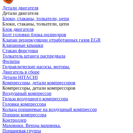
Детали двигателя
Детали двигателя
Блоки, стаканы, толкатели, цепи
Блоки, стаканы, толкатели, цепи
Блок двигателя
Болт головки блока цилиндров
Клапан рециркуляции отработанных газов EGR
Клапанные крышки
Стакан форсунки
Толкатель штанги распредвала
Фильтра
Гидравлические насосы. моторы.
Двигатель в сборе
Детали HITACHI
Компрессоры, детали компрессоров
Компрессоры, детали компрессоров
Воздушный компрессор
Гильза воздушного компрессора
Головки компрессора
Кольца поршневые на воздушный компрессор
Поршни компрессора
Контроллер
Маховики. Венцы маховика.
Поршневая группа