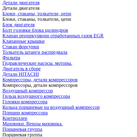
Детали двигателя
Детали двигателя
Блоки, стаканы, толкатели, цепи
Блоки, стаканы, толкатели, цепи
Блок двигателя
Болт головки блока цилиндров
Клапан рециркуляции отработанных газов EGR
Клапанные крышки
Стакан форсунки
Толкатель штанги распредвала
Фильтра
Гидравлические насосы. моторы.
Двигатель в сборе
Детали HITACHI
Компрессоры, детали компрессоров
Компрессоры, детали компрессоров
Воздушный компрессор
Гильза воздушного компрессора
Головки компрессора
Кольца поршневые на воздушный компрессор
Поршни компрессора
Контроллер
Маховики. Венцы маховика.
Поршневая группа
Поршневая группа