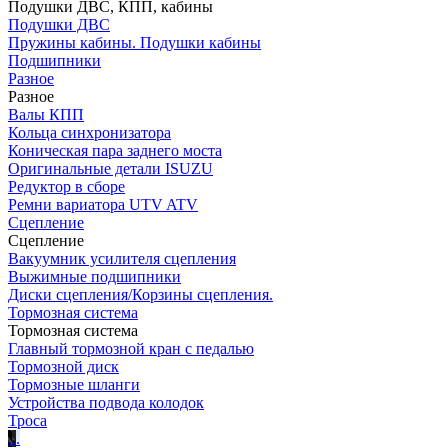
Подушки ДВС, КПП, кабины
Подушки ДВС
Пружины кабины. Подушки кабины
Подшипники
Разное
Разное
Валы КПП
Кольца синхронизатора
Коническая пара заднего моста
Оригинальные детали ISUZU
Редуктор в сборе
Ремни вариатора UTV ATV
Сцепление
Сцепление
Вакуумник усилителя сцепления
Выжимные подшипники
Диски сцепления/Корзины сцепления.
Тормозная система
Тормозная система
Главный тормозной кран с педалью
Тормозной диск
Тормозные шланги
Устройства подвода колодок
Троса
.
.
.