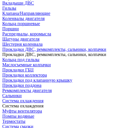
Вкладыши ДВС
Гильзы
Клапана/Направляющие
Коленвалы двигателя
Кольца поршневые
Поршни
Распредвалы, коромысла
Шатуны двигателя
Шестерня коленвала
Прокладки ДВС, ремкомплекты, сальники, колпачки
Прокладки ДВС, ремкомплекты, сальники, колпачки
Кольца под гильзы
Маслосъемные колпачки
Прокладки ГБЦ
Прокладки коллектора
Прокладки под клапанную крышку
Прокладки поддона
Ремкомплекты двигателя
Сальники
Система охлаждения
Система охлаждения
Муфты вентилятора
Помпы водяные
Термостаты
Система смазки