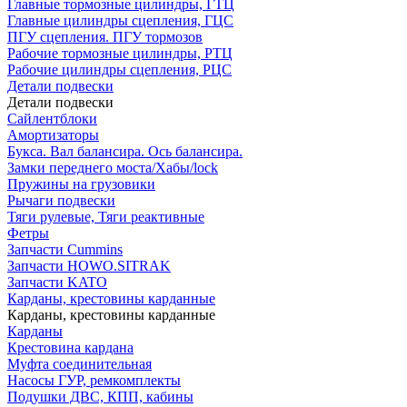
Главные тормозные цилиндры, ГТЦ
Главные цилиндры сцепления, ГЦС
ПГУ сцепления. ПГУ тормозов
Рабочие тормозные цилиндры, РТЦ
Рабочие цилиндры сцепления, РЦС
Детали подвески
Детали подвески
Cайлентблоки
Амортизаторы
Букса. Вал балансира. Ось балансира.
Замки переднего моста/Хабы/lock
Пружины на грузовики
Рычаги подвески
Тяги рулевые, Тяги реактивные
Фетры
Запчасти Cummins
Запчасти HOWO.SITRAK
Запчасти KATO
Карданы, крестовины карданные
Карданы, крестовины карданные
Карданы
Крестовина кардана
Муфта соединительная
Насосы ГУР, ремкомплекты
Подушки ДВС, КПП, кабины