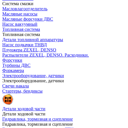
Система смазки
Масловлагоотделитель
Масляные насосы
Масляные форсунки ДВС
Насос вакуумный
Топливная система
Топливная система
Детали топливной аппаратуры
Насос подкачки ТНВД
Плунжера ZEXEL, DENSO
Распылители ZEXEL, DENSO. Расходники.
Форсунки
Турбины ДВС
Форкамера
Электрооборудование, датчики
Электрооборудование, датчики
Свечи накала
Стартеры, бендиксы
Детали ходовой части
Детали ходовой части
Гидравлика, тормозная и сцепление
Гидравлика, тормозная и сцепление