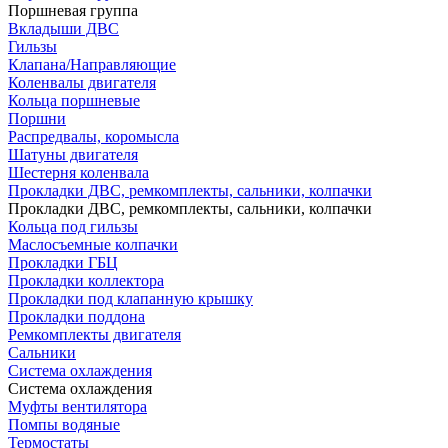
Поршневая группа
Вкладыши ДВС
Гильзы
Клапана/Направляющие
Коленвалы двигателя
Кольца поршневые
Поршни
Распредвалы, коромысла
Шатуны двигателя
Шестерня коленвала
Прокладки ДВС, ремкомплекты, сальники, колпачки
Прокладки ДВС, ремкомплекты, сальники, колпачки
Кольца под гильзы
Маслосъемные колпачки
Прокладки ГБЦ
Прокладки коллектора
Прокладки под клапанную крышку
Прокладки поддона
Ремкомплекты двигателя
Сальники
Система охлаждения
Система охлаждения
Муфты вентилятора
Помпы водяные
Термостаты