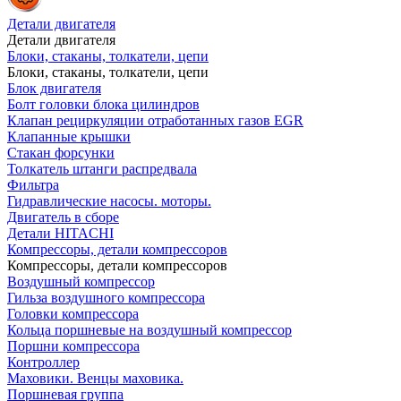
Детали двигателя
Детали двигателя
Блоки, стаканы, толкатели, цепи
Блоки, стаканы, толкатели, цепи
Блок двигателя
Болт головки блока цилиндров
Клапан рециркуляции отработанных газов EGR
Клапанные крышки
Стакан форсунки
Толкатель штанги распредвала
Фильтра
Гидравлические насосы. моторы.
Двигатель в сборе
Детали HITACHI
Компрессоры, детали компрессоров
Компрессоры, детали компрессоров
Воздушный компрессор
Гильза воздушного компрессора
Головки компрессора
Кольца поршневые на воздушный компрессор
Поршни компрессора
Контроллер
Маховики. Венцы маховика.
Поршневая группа