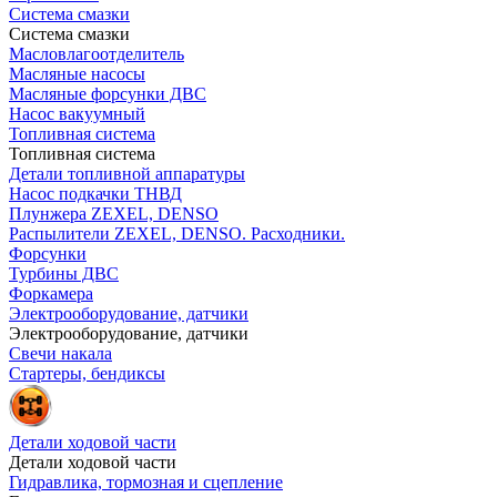
Система смазки
Система смазки
Масловлагоотделитель
Масляные насосы
Масляные форсунки ДВС
Насос вакуумный
Топливная система
Топливная система
Детали топливной аппаратуры
Насос подкачки ТНВД
Плунжера ZEXEL, DENSO
Распылители ZEXEL, DENSO. Расходники.
Форсунки
Турбины ДВС
Форкамера
Электрооборудование, датчики
Электрооборудование, датчики
Свечи накала
Стартеры, бендиксы
Детали ходовой части
Детали ходовой части
Гидравлика, тормозная и сцепление