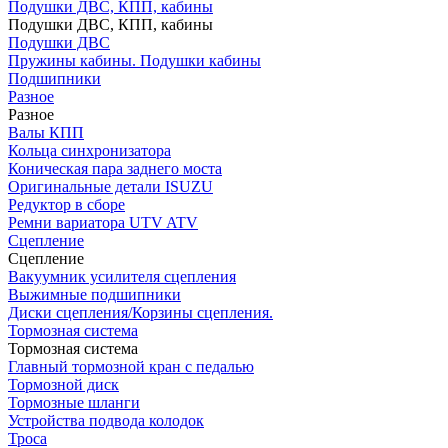
Подушки ДВС, КПП, кабины
Подушки ДВС, КПП, кабины
Подушки ДВС
Пружины кабины. Подушки кабины
Подшипники
Разное
Разное
Валы КПП
Кольца синхронизатора
Коническая пара заднего моста
Оригинальные детали ISUZU
Редуктор в сборе
Ремни вариатора UTV ATV
Сцепление
Сцепление
Вакуумник усилителя сцепления
Выжимные подшипники
Диски сцепления/Корзины сцепления.
Тормозная система
Тормозная система
Главный тормозной кран с педалью
Тормозной диск
Тормозные шланги
Устройства подвода колодок
Троса