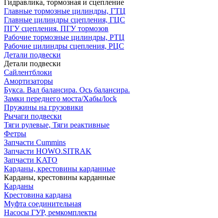
Гидравлика, тормозная и сцепление
Главные тормозные цилиндры, ГТЦ
Главные цилиндры сцепления, ГЦС
ПГУ сцепления. ПГУ тормозов
Рабочие тормозные цилиндры, РТЦ
Рабочие цилиндры сцепления, РЦС
Детали подвески
Детали подвески
Cайлентблоки
Амортизаторы
Букса. Вал балансира. Ось балансира.
Замки переднего моста/Хабы/lock
Пружины на грузовики
Рычаги подвески
Тяги рулевые, Тяги реактивные
Фетры
Запчасти Cummins
Запчасти HOWO.SITRAK
Запчасти KATO
Карданы, крестовины карданные
Карданы, крестовины карданные
Карданы
Крестовина кардана
Муфта соединительная
Насосы ГУР, ремкомплекты