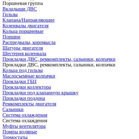
Поршневая группа
Вкладыши ДВС
Гильзы
Клапана/Направляющие
Коленвалы двигателя
Кольца поршневые
Поршни
Распредвалы, коромысла
Шатуны двигателя
Шестерня коленвала
Прокладки ДВС, ремкомплекты, сальники, колпачки
Прокладки ДВС, ремкомплекты, сальники, колпачки
Кольца под гильзы
Маслосъемные колпачки
Прокладки ГБЦ
Прокладки коллектора
Прокладки под клапанную крышку
Прокладки поддона
Ремкомплекты двигателя
Сальники
Система охлаждения
Система охлаждения
Муфты вентилятора
Помпы водяные
Термостаты