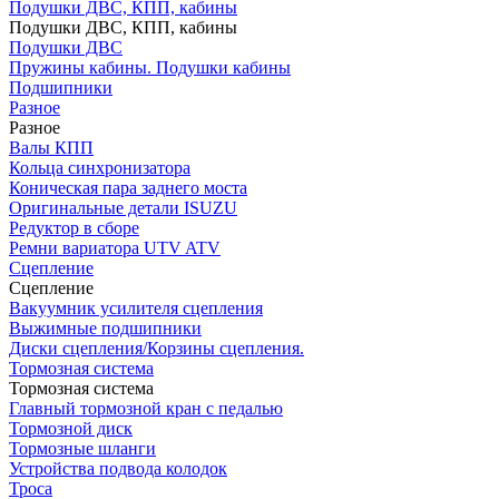
Подушки ДВС, КПП, кабины
Подушки ДВС, КПП, кабины
Подушки ДВС
Пружины кабины. Подушки кабины
Подшипники
Разное
Разное
Валы КПП
Кольца синхронизатора
Коническая пара заднего моста
Оригинальные детали ISUZU
Редуктор в сборе
Ремни вариатора UTV ATV
Сцепление
Сцепление
Вакуумник усилителя сцепления
Выжимные подшипники
Диски сцепления/Корзины сцепления.
Тормозная система
Тормозная система
Главный тормозной кран с педалью
Тормозной диск
Тормозные шланги
Устройства подвода колодок
Троса