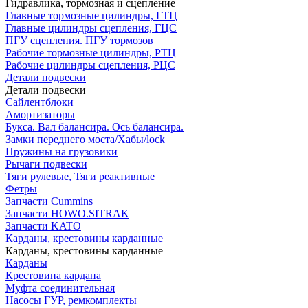
Гидравлика, тормозная и сцепление
Главные тормозные цилиндры, ГТЦ
Главные цилиндры сцепления, ГЦС
ПГУ сцепления. ПГУ тормозов
Рабочие тормозные цилиндры, РТЦ
Рабочие цилиндры сцепления, РЦС
Детали подвески
Детали подвески
Cайлентблоки
Амортизаторы
Букса. Вал балансира. Ось балансира.
Замки переднего моста/Хабы/lock
Пружины на грузовики
Рычаги подвески
Тяги рулевые, Тяги реактивные
Фетры
Запчасти Cummins
Запчасти HOWO.SITRAK
Запчасти KATO
Карданы, крестовины карданные
Карданы, крестовины карданные
Карданы
Крестовина кардана
Муфта соединительная
Насосы ГУР, ремкомплекты