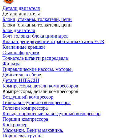
Детали двигателя
Детали двигателя
Блоки, стаканы, толкатели, цепи
Блоки, стаканы, толкатели, цепи
Блок двигателя
Болт головки блока цилиндров
Клапан рециркуляции отработанных газов EGR
Клапанные крышки
Стакан форсунки
Толкатель штанги распредвала
Фильтра
Гидравлические насосы. моторы.
Двигатель в сборе
Детали HITACHI
Компрессоры, детали компрессоров
Компрессоры, детали компрессоров
Воздушный компрессор
Гильза воздушного компрессора
Головки компрессора
Кольца поршневые на воздушный компрессор
Поршни компрессора
Контроллер
Маховики. Венцы маховика.
Поршневая группа