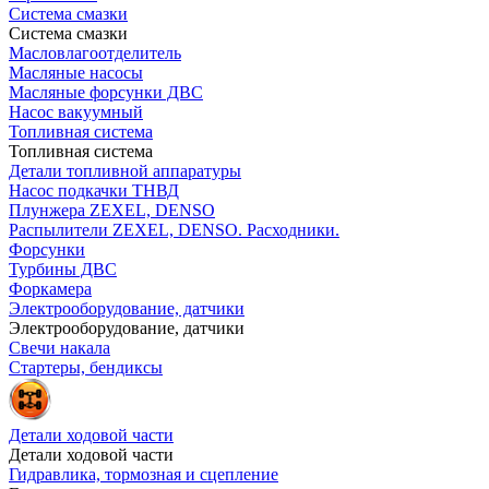
Система смазки
Система смазки
Масловлагоотделитель
Масляные насосы
Масляные форсунки ДВС
Насос вакуумный
Топливная система
Топливная система
Детали топливной аппаратуры
Насос подкачки ТНВД
Плунжера ZEXEL, DENSO
Распылители ZEXEL, DENSO. Расходники.
Форсунки
Турбины ДВС
Форкамера
Электрооборудование, датчики
Электрооборудование, датчики
Свечи накала
Стартеры, бендиксы
Детали ходовой части
Детали ходовой части
Гидравлика, тормозная и сцепление