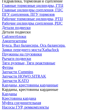
Гидравлика, тормозная и сцепление
Главные тормозные цилиндры, ГТЦ
Главные цилиндры сцепления, ГЦС
ПГУ сцепления. ПГУ тормозов
Рабочие тормозные цилиндры, РТЦ
Рабочие цилиндры сцепления, РЦС
Детали подвески
Детали подвески
Cайлентблоки
Амортизаторы
Букса. Вал балансира. Ось балансира.
Замки переднего моста/Хабы/lock
Пружины на грузовики
Рычаги подвески
Тяги рулевые, Тяги реактивные
Фетры
Запчасти Cummins
Запчасти HOWO.SITRAK
Запчасти KATO
Карданы, крестовины карданные
Карданы, крестовины карданные
Карданы
Крестовина кардана
Муфта соединительная
Насосы ГУР, ремкомплекты