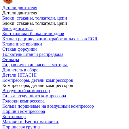
Детали двигателя
Детали двигателя
Блоки, стаканы, толкатели, цепи
Блоки, стаканы, толкатели, цепи
Блок двигателя
Болт головки блока цилиндров
Клапан рециркуляции отработанных газов EGR
Клапанные крышки
Стакан форсунки
Толкатель штанги распредвала
Фильтра
Гидравлические насосы. моторы.
Двигатель в сборе
Детали HITACHI
Компрессоры, детали компрессоров
Компрессоры, детали компрессоров
Воздушный компрессор
Гильза воздушного компрессора
Головки компрессора
Кольца поршневые на воздушный компрессор
Поршни компрессора
Контроллер
Маховики. Венцы маховика.
Поршневая группа