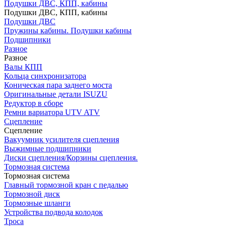
Подушки ДВС, КПП, кабины
Подушки ДВС, КПП, кабины
Подушки ДВС
Пружины кабины. Подушки кабины
Подшипники
Разное
Разное
Валы КПП
Кольца синхронизатора
Коническая пара заднего моста
Оригинальные детали ISUZU
Редуктор в сборе
Ремни вариатора UTV ATV
Сцепление
Сцепление
Вакуумник усилителя сцепления
Выжимные подшипники
Диски сцепления/Корзины сцепления.
Тормозная система
Тормозная система
Главный тормозной кран с педалью
Тормозной диск
Тормозные шланги
Устройства подвода колодок
Троса