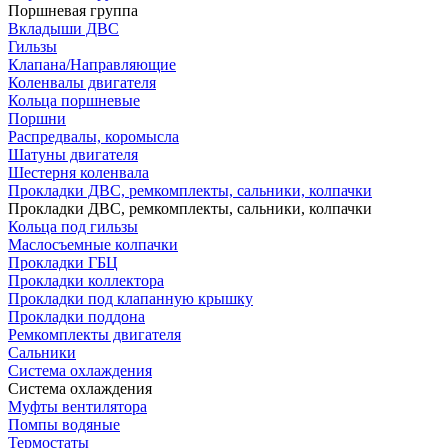
Поршневая группа
Вкладыши ДВС
Гильзы
Клапана/Направляющие
Коленвалы двигателя
Кольца поршневые
Поршни
Распредвалы, коромысла
Шатуны двигателя
Шестерня коленвала
Прокладки ДВС, ремкомплекты, сальники, колпачки
Прокладки ДВС, ремкомплекты, сальники, колпачки
Кольца под гильзы
Маслосъемные колпачки
Прокладки ГБЦ
Прокладки коллектора
Прокладки под клапанную крышку
Прокладки поддона
Ремкомплекты двигателя
Сальники
Система охлаждения
Система охлаждения
Муфты вентилятора
Помпы водяные
Термостаты