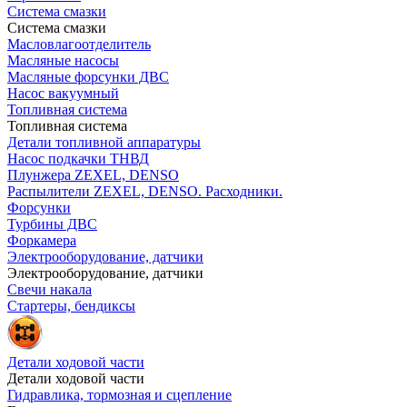
Система смазки
Система смазки
Масловлагоотделитель
Масляные насосы
Масляные форсунки ДВС
Насос вакуумный
Топливная система
Топливная система
Детали топливной аппаратуры
Насос подкачки ТНВД
Плунжера ZEXEL, DENSO
Распылители ZEXEL, DENSO. Расходники.
Форсунки
Турбины ДВС
Форкамера
Электрооборудование, датчики
Электрооборудование, датчики
Свечи накала
Стартеры, бендиксы
Детали ходовой части
Детали ходовой части
Гидравлика, тормозная и сцепление