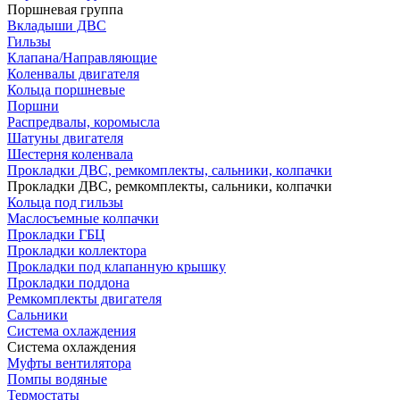
Поршневая группа
Вкладыши ДВС
Гильзы
Клапана/Направляющие
Коленвалы двигателя
Кольца поршневые
Поршни
Распредвалы, коромысла
Шатуны двигателя
Шестерня коленвала
Прокладки ДВС, ремкомплекты, сальники, колпачки
Прокладки ДВС, ремкомплекты, сальники, колпачки
Кольца под гильзы
Маслосъемные колпачки
Прокладки ГБЦ
Прокладки коллектора
Прокладки под клапанную крышку
Прокладки поддона
Ремкомплекты двигателя
Сальники
Система охлаждения
Система охлаждения
Муфты вентилятора
Помпы водяные
Термостаты