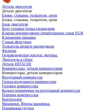
Детали двигателя
Детали двигателя
Блоки, стаканы, толкатели, цепи
Блоки, стаканы, толкатели, цепи
Блок двигателя
Болт головки блока цилиндров
Клапан рециркуляции отработанных газов EGR
Клапанные крышки
Стакан форсунки
Толкатель штанги распредвала
Фильтра
Гидравлические насосы. моторы.
Двигатель в сборе
Детали HITACHI
Компрессоры, детали компрессоров
Компрессоры, детали компрессоров
Воздушный компрессор
Гильза воздушного компрессора
Головки компрессора
Кольца поршневые на воздушный компрессор
Поршни компрессора
Контроллер
Маховики. Венцы маховика.
Поршневая группа