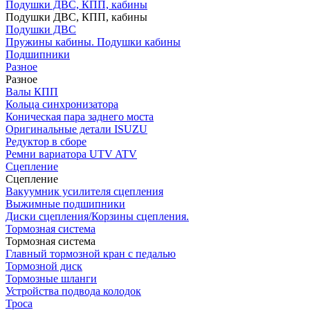
Подушки ДВС, КПП, кабины
Подушки ДВС, КПП, кабины
Подушки ДВС
Пружины кабины. Подушки кабины
Подшипники
Разное
Разное
Валы КПП
Кольца синхронизатора
Коническая пара заднего моста
Оригинальные детали ISUZU
Редуктор в сборе
Ремни вариатора UTV ATV
Сцепление
Сцепление
Вакуумник усилителя сцепления
Выжимные подшипники
Диски сцепления/Корзины сцепления.
Тормозная система
Тормозная система
Главный тормозной кран с педалью
Тормозной диск
Тормозные шланги
Устройства подвода колодок
Троса