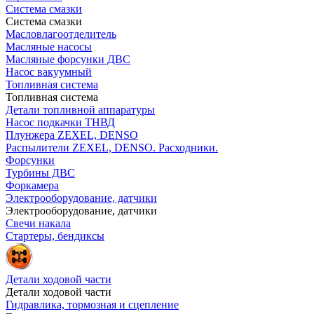
Система смазки
Система смазки
Масловлагоотделитель
Масляные насосы
Масляные форсунки ДВС
Насос вакуумный
Топливная система
Топливная система
Детали топливной аппаратуры
Насос подкачки ТНВД
Плунжера ZEXEL, DENSO
Распылители ZEXEL, DENSO. Расходники.
Форсунки
Турбины ДВС
Форкамера
Электрооборудование, датчики
Электрооборудование, датчики
Свечи накала
Стартеры, бендиксы
Детали ходовой части
Детали ходовой части
Гидравлика, тормозная и сцепление