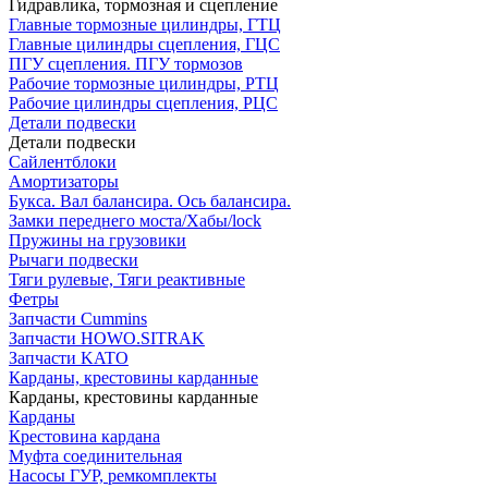
Гидравлика, тормозная и сцепление
Главные тормозные цилиндры, ГТЦ
Главные цилиндры сцепления, ГЦС
ПГУ сцепления. ПГУ тормозов
Рабочие тормозные цилиндры, РТЦ
Рабочие цилиндры сцепления, РЦС
Детали подвески
Детали подвески
Cайлентблоки
Амортизаторы
Букса. Вал балансира. Ось балансира.
Замки переднего моста/Хабы/lock
Пружины на грузовики
Рычаги подвески
Тяги рулевые, Тяги реактивные
Фетры
Запчасти Cummins
Запчасти HOWO.SITRAK
Запчасти KATO
Карданы, крестовины карданные
Карданы, крестовины карданные
Карданы
Крестовина кардана
Муфта соединительная
Насосы ГУР, ремкомплекты