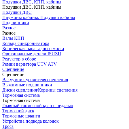
Подушки ДВС, КПП, кабины
Подушки ДВС, КПП, кабины
Подушки ДВС
Пружины кабины. Подушки кабины
Подшипники
Разное
Разное
Валы КПП
Кольца синхронизатора
Коническая пара заднего моста
Оригинальные детали ISUZU
Редуктор в сборе
Ремни вариатора UTV ATV
Сцепление
Сцепление
Вакуумник усилителя сцепления
Выжимные подшипники
Диски сцепления/Корзины сцепления.
Тормозная система
Тормозная система
Главный тормозной кран с педалью
Тормозной диск
Тормозные шланги
Устройства подвода колодок
Троса