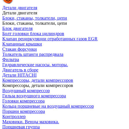
Детали двигателя
Детали двигателя
Блоки, стаканы, толкатели, цепи
Блоки, стаканы, толкатели, цепи
Блок двигателя
Болт головки блока цилиндров
Клапан рециркуляции отработанных газов EGR
Клапанные крышки
Стакан форсунки
Толкатель штанги распредвала
Фильтра
Гидравлические насосы. моторы.
Двигатель в сборе
Детали HITACHI
Компрессоры, детали компрессоров
Компрессоры, детали компрессоров
Воздушный компрессор
Гильза воздушного компрессора
Головки компрессора
Кольца поршневые на воздушный компрессор
Поршни компрессора
Контроллер
Маховики. Венцы маховика.
Поршневая группа