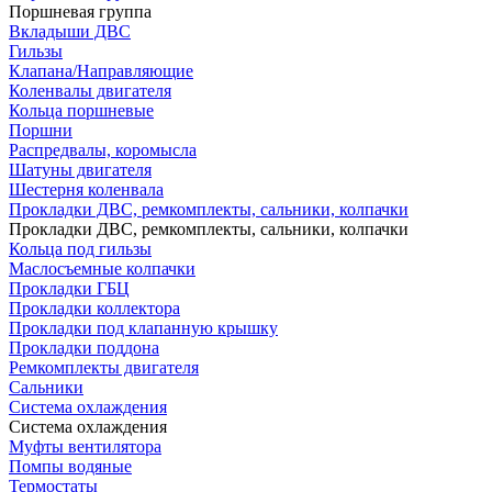
Поршневая группа
Вкладыши ДВС
Гильзы
Клапана/Направляющие
Коленвалы двигателя
Кольца поршневые
Поршни
Распредвалы, коромысла
Шатуны двигателя
Шестерня коленвала
Прокладки ДВС, ремкомплекты, сальники, колпачки
Прокладки ДВС, ремкомплекты, сальники, колпачки
Кольца под гильзы
Маслосъемные колпачки
Прокладки ГБЦ
Прокладки коллектора
Прокладки под клапанную крышку
Прокладки поддона
Ремкомплекты двигателя
Сальники
Система охлаждения
Система охлаждения
Муфты вентилятора
Помпы водяные
Термостаты