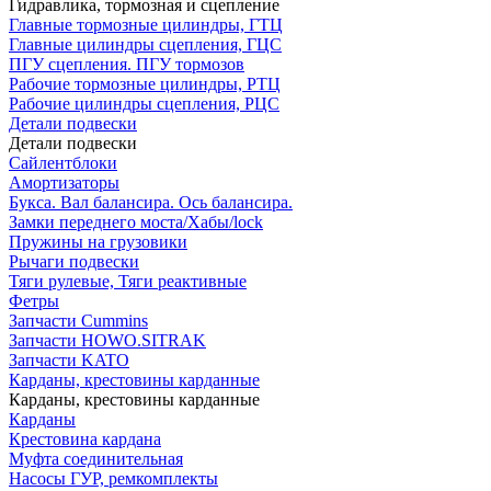
Гидравлика, тормозная и сцепление
Главные тормозные цилиндры, ГТЦ
Главные цилиндры сцепления, ГЦС
ПГУ сцепления. ПГУ тормозов
Рабочие тормозные цилиндры, РТЦ
Рабочие цилиндры сцепления, РЦС
Детали подвески
Детали подвески
Cайлентблоки
Амортизаторы
Букса. Вал балансира. Ось балансира.
Замки переднего моста/Хабы/lock
Пружины на грузовики
Рычаги подвески
Тяги рулевые, Тяги реактивные
Фетры
Запчасти Cummins
Запчасти HOWO.SITRAK
Запчасти KATO
Карданы, крестовины карданные
Карданы, крестовины карданные
Карданы
Крестовина кардана
Муфта соединительная
Насосы ГУР, ремкомплекты