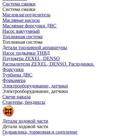
Система смазки
Система смазки
Масловлагоотделитель
Масляные насосы
Масляные форсунки ДВС
Насос вакуумный
Топливная система
Топливная система
Детали топливной аппаратуры
Насос подкачки ТНВД
Плунжера ZEXEL, DENSO
Распылители ZEXEL, DENSO. Расходники.
Форсунки
Турбины ДВС
Форкамера
Электрооборудование, датчики
Электрооборудование, датчики
Свечи накала
Стартеры, бендиксы
Детали ходовой части
Детали ходовой части
Гидравлика, тормозная и сцепление