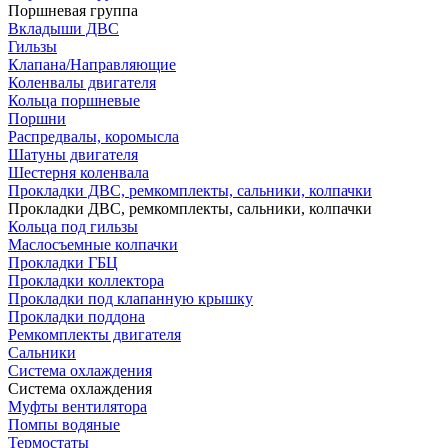
Поршневая группа
Вкладыши ДВС
Гильзы
Клапана/Направляющие
Коленвалы двигателя
Кольца поршневые
Поршни
Распредвалы, коромысла
Шатуны двигателя
Шестерня коленвала
Прокладки ДВС, ремкомплекты, сальники, колпачки
Прокладки ДВС, ремкомплекты, сальники, колпачки
Кольца под гильзы
Маслосъемные колпачки
Прокладки ГБЦ
Прокладки коллектора
Прокладки под клапанную крышку
Прокладки поддона
Ремкомплекты двигателя
Сальники
Система охлаждения
Система охлаждения
Муфты вентилятора
Помпы водяные
Термостаты