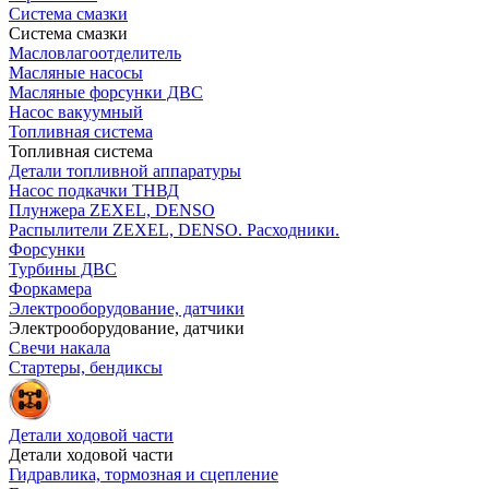
Система смазки
Система смазки
Масловлагоотделитель
Масляные насосы
Масляные форсунки ДВС
Насос вакуумный
Топливная система
Топливная система
Детали топливной аппаратуры
Насос подкачки ТНВД
Плунжера ZEXEL, DENSO
Распылители ZEXEL, DENSO. Расходники.
Форсунки
Турбины ДВС
Форкамера
Электрооборудование, датчики
Электрооборудование, датчики
Свечи накала
Стартеры, бендиксы
Детали ходовой части
Детали ходовой части
Гидравлика, тормозная и сцепление