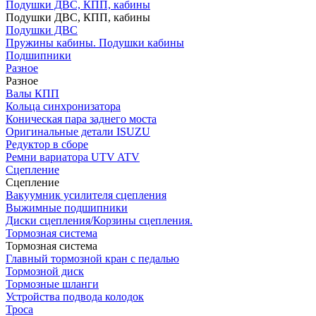
Подушки ДВС, КПП, кабины
Подушки ДВС, КПП, кабины
Подушки ДВС
Пружины кабины. Подушки кабины
Подшипники
Разное
Разное
Валы КПП
Кольца синхронизатора
Коническая пара заднего моста
Оригинальные детали ISUZU
Редуктор в сборе
Ремни вариатора UTV ATV
Сцепление
Сцепление
Вакуумник усилителя сцепления
Выжимные подшипники
Диски сцепления/Корзины сцепления.
Тормозная система
Тормозная система
Главный тормозной кран с педалью
Тормозной диск
Тормозные шланги
Устройства подвода колодок
Троса