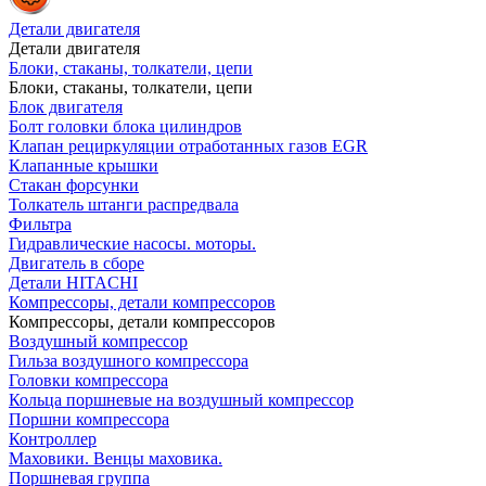
Детали двигателя
Детали двигателя
Блоки, стаканы, толкатели, цепи
Блоки, стаканы, толкатели, цепи
Блок двигателя
Болт головки блока цилиндров
Клапан рециркуляции отработанных газов EGR
Клапанные крышки
Стакан форсунки
Толкатель штанги распредвала
Фильтра
Гидравлические насосы. моторы.
Двигатель в сборе
Детали HITACHI
Компрессоры, детали компрессоров
Компрессоры, детали компрессоров
Воздушный компрессор
Гильза воздушного компрессора
Головки компрессора
Кольца поршневые на воздушный компрессор
Поршни компрессора
Контроллер
Маховики. Венцы маховика.
Поршневая группа