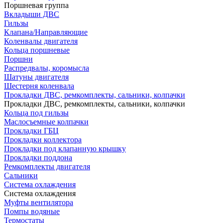
Поршневая группа
Вкладыши ДВС
Гильзы
Клапана/Направляющие
Коленвалы двигателя
Кольца поршневые
Поршни
Распредвалы, коромысла
Шатуны двигателя
Шестерня коленвала
Прокладки ДВС, ремкомплекты, сальники, колпачки
Прокладки ДВС, ремкомплекты, сальники, колпачки
Кольца под гильзы
Маслосъемные колпачки
Прокладки ГБЦ
Прокладки коллектора
Прокладки под клапанную крышку
Прокладки поддона
Ремкомплекты двигателя
Сальники
Система охлаждения
Система охлаждения
Муфты вентилятора
Помпы водяные
Термостаты