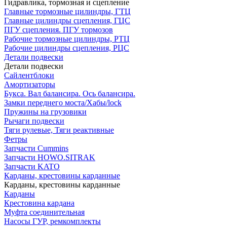
Гидравлика, тормозная и сцепление
Главные тормозные цилиндры, ГТЦ
Главные цилиндры сцепления, ГЦС
ПГУ сцепления. ПГУ тормозов
Рабочие тормозные цилиндры, РТЦ
Рабочие цилиндры сцепления, РЦС
Детали подвески
Детали подвески
Cайлентблоки
Амортизаторы
Букса. Вал балансира. Ось балансира.
Замки переднего моста/Хабы/lock
Пружины на грузовики
Рычаги подвески
Тяги рулевые, Тяги реактивные
Фетры
Запчасти Cummins
Запчасти HOWO.SITRAK
Запчасти KATO
Карданы, крестовины карданные
Карданы, крестовины карданные
Карданы
Крестовина кардана
Муфта соединительная
Насосы ГУР, ремкомплекты