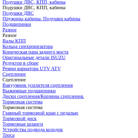
Подушки ДВС, КПП, кабины
Подушки ДВС, КПП, кабины
Подушки ДВС
Пружины кабины. Подушки кабины
Подшипники
Разное
Разное
Валы КПП
Кольца синхронизатора
Коническая пара заднего моста
Оригинальные детали ISUZU
Редуктор в сборе
Ремни вариатора UTV ATV
Сцепление
Сцепление
Вакуумник усилителя сцепления
Выжимные подшипники
Диски сцепления/Корзины сцепления.
Тормозная система
Тормозная система
Главный тормозной кран с педалью
Тормозной диск
Тормозные шланги
Устройства подвода колодок
Троса