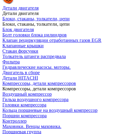
Детали двигателя
Детали двигателя
Блоки, стаканы, толкатели, цепи
Блоки, стаканы, толкатели, цепи
Блок двигателя
Болт головки блока цилиндров
Клапан рециркуляции отработанных газов EGR
Клапанные крышки
Стакан форсунки
Толкатель штанги распредвала
Фильтра
Гидравлические насосы. моторы.
Двигатель в сборе
Детали HITACHI
Компрессоры, детали компрессоров
Компрессоры, детали компрессоров
Воздушный компрессор
Гильза воздушного компрессора
Головки компрессора
Кольца поршневые на воздушный компрессор
Поршни компрессора
Контроллер
Маховики. Венцы маховика.
Поршневая группа