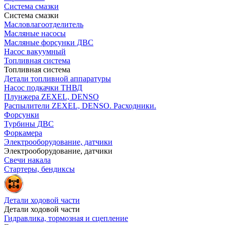
Система смазки
Система смазки
Масловлагоотделитель
Масляные насосы
Масляные форсунки ДВС
Насос вакуумный
Топливная система
Топливная система
Детали топливной аппаратуры
Насос подкачки ТНВД
Плунжера ZEXEL, DENSO
Распылители ZEXEL, DENSO. Расходники.
Форсунки
Турбины ДВС
Форкамера
Электрооборудование, датчики
Электрооборудование, датчики
Свечи накала
Стартеры, бендиксы
Детали ходовой части
Детали ходовой части
Гидравлика, тормозная и сцепление