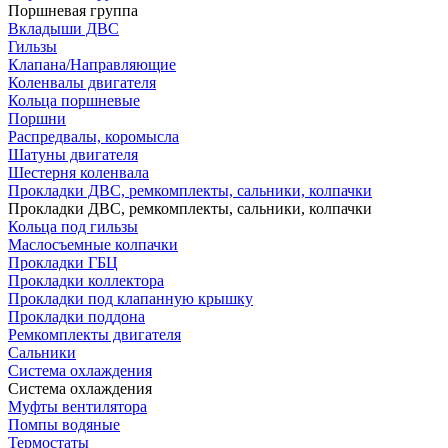
Поршневая группа
Вкладыши ДВС
Гильзы
Клапана/Направляющие
Коленвалы двигателя
Кольца поршневые
Поршни
Распредвалы, коромысла
Шатуны двигателя
Шестерня коленвала
Прокладки ДВС, ремкомплекты, сальники, колпачки
Прокладки ДВС, ремкомплекты, сальники, колпачки
Кольца под гильзы
Маслосъемные колпачки
Прокладки ГБЦ
Прокладки коллектора
Прокладки под клапанную крышку
Прокладки поддона
Ремкомплекты двигателя
Сальники
Система охлаждения
Система охлаждения
Муфты вентилятора
Помпы водяные
Термостаты