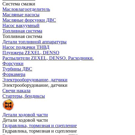
Система смазки
Масловлагоотделитель
Масляные насосы
Масляные форсунки ДВС
Насос вакуумный
Топливная система
Топливная система
Детали топливной аппаратуры
Насос подкачки ТНВД
Плунжера ZEXEL, DENSO
Распылители ZEXEL, DENSO. Расходники.
Форсунки
Турбины ДВС
Форкамера
Электрооборудование, датчики
Электрооборудование, датчики
Свечи накала
Стартеры, бендиксы
Детали ходовой части
Детали ходовой части
Гидравлика, тормозная и сцепление
Гидравлика, тормозная и сцепление