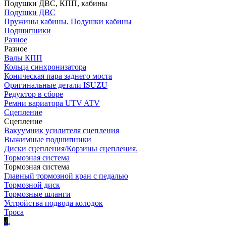
Подушки ДВС, КПП, кабины
Подушки ДВС
Пружины кабины. Подушки кабины
Подшипники
Разное
Разное
Валы КПП
Кольца синхронизатора
Коническая пара заднего моста
Оригинальные детали ISUZU
Редуктор в сборе
Ремни вариатора UTV ATV
Сцепление
Сцепление
Вакуумник усилителя сцепления
Выжимные подшипники
Диски сцепления/Корзины сцепления.
Тормозная система
Тормозная система
Главный тормозной кран с педалью
Тормозной диск
Тормозные шланги
Устройства подвода колодок
Троса
.
.
.