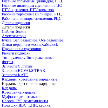
Главные тормозные цилиндры, ГТЦ
Главные цилиндры сцепления, ГЦС
ПГУ сцепления. ПГУ тормозов
Рабочие тормозные цилиндры, РТЦ
Рабочие цилиндры сцепления, РЦС
Детали подвески
Детали подвески
Cайлентблоки
Амортизаторы
Букса. Вал балансира. Ось балансира.
Замки переднего моста/Хабы/lock
Пружины на грузовики
Рычаги подвески
Тяги рулевые, Тяги реактивные
Фетры
Запчасти Cummins
Запчасти HOWO.SITRAK
Запчасти KATO
Карданы, крестовины карданные
Карданы, крестовины карданные
Карданы
Крестовина кардана
Муфта соединительная
Насосы ГУР, ремкомплекты
Подушки ДВС, КПП, кабины