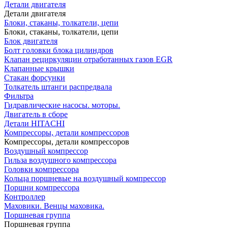
Детали двигателя
Детали двигателя
Блоки, стаканы, толкатели, цепи
Блоки, стаканы, толкатели, цепи
Блок двигателя
Болт головки блока цилиндров
Клапан рециркуляции отработанных газов EGR
Клапанные крышки
Стакан форсунки
Толкатель штанги распредвала
Фильтра
Гидравлические насосы. моторы.
Двигатель в сборе
Детали HITACHI
Компрессоры, детали компрессоров
Компрессоры, детали компрессоров
Воздушный компрессор
Гильза воздушного компрессора
Головки компрессора
Кольца поршневые на воздушный компрессор
Поршни компрессора
Контроллер
Маховики. Венцы маховика.
Поршневая группа
Поршневая группа