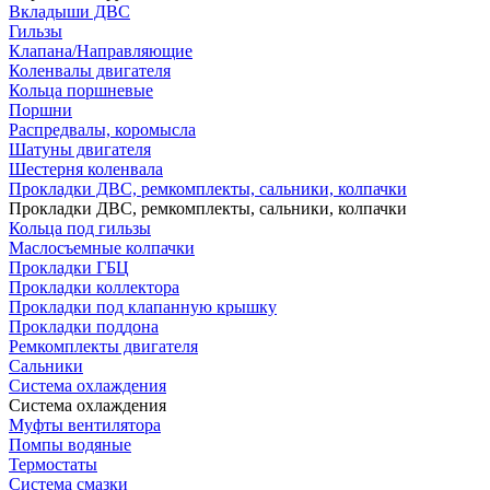
Вкладыши ДВС
Гильзы
Клапана/Направляющие
Коленвалы двигателя
Кольца поршневые
Поршни
Распредвалы, коромысла
Шатуны двигателя
Шестерня коленвала
Прокладки ДВС, ремкомплекты, сальники, колпачки
Прокладки ДВС, ремкомплекты, сальники, колпачки
Кольца под гильзы
Маслосъемные колпачки
Прокладки ГБЦ
Прокладки коллектора
Прокладки под клапанную крышку
Прокладки поддона
Ремкомплекты двигателя
Сальники
Система охлаждения
Система охлаждения
Муфты вентилятора
Помпы водяные
Термостаты
Система смазки