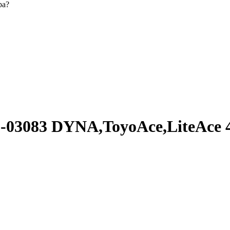
ра?
6-03083 DYNA,ToyoAce,LiteAc