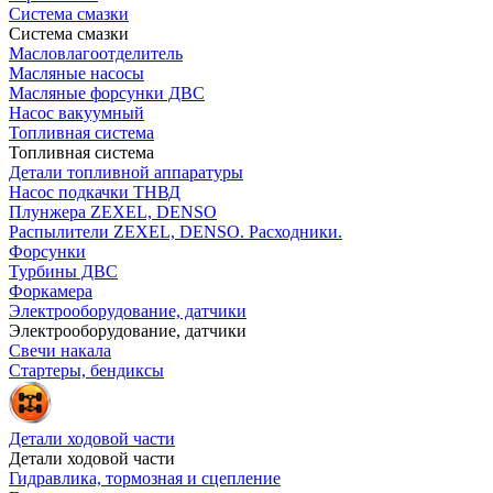
Система смазки
Система смазки
Масловлагоотделитель
Масляные насосы
Масляные форсунки ДВС
Насос вакуумный
Топливная система
Топливная система
Детали топливной аппаратуры
Насос подкачки ТНВД
Плунжера ZEXEL, DENSO
Распылители ZEXEL, DENSO. Расходники.
Форсунки
Турбины ДВС
Форкамера
Электрооборудование, датчики
Электрооборудование, датчики
Свечи накала
Стартеры, бендиксы
Детали ходовой части
Детали ходовой части
Гидравлика, тормозная и сцепление