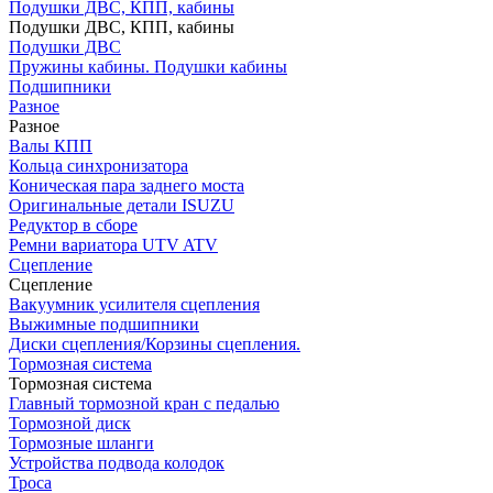
Подушки ДВС, КПП, кабины
Подушки ДВС, КПП, кабины
Подушки ДВС
Пружины кабины. Подушки кабины
Подшипники
Разное
Разное
Валы КПП
Кольца синхронизатора
Коническая пара заднего моста
Оригинальные детали ISUZU
Редуктор в сборе
Ремни вариатора UTV ATV
Сцепление
Сцепление
Вакуумник усилителя сцепления
Выжимные подшипники
Диски сцепления/Корзины сцепления.
Тормозная система
Тормозная система
Главный тормозной кран с педалью
Тормозной диск
Тормозные шланги
Устройства подвода колодок
Троса