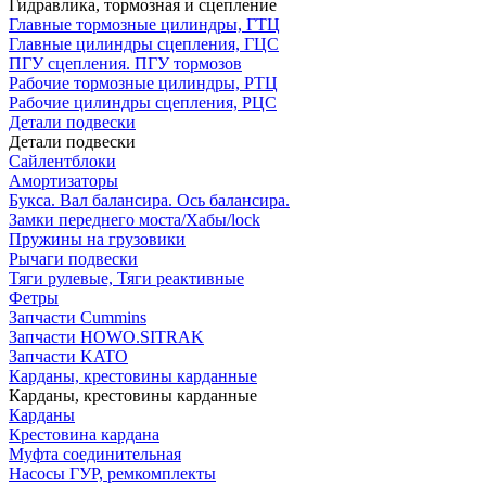
Гидравлика, тормозная и сцепление
Главные тормозные цилиндры, ГТЦ
Главные цилиндры сцепления, ГЦС
ПГУ сцепления. ПГУ тормозов
Рабочие тормозные цилиндры, РТЦ
Рабочие цилиндры сцепления, РЦС
Детали подвески
Детали подвески
Cайлентблоки
Амортизаторы
Букса. Вал балансира. Ось балансира.
Замки переднего моста/Хабы/lock
Пружины на грузовики
Рычаги подвески
Тяги рулевые, Тяги реактивные
Фетры
Запчасти Cummins
Запчасти HOWO.SITRAK
Запчасти KATO
Карданы, крестовины карданные
Карданы, крестовины карданные
Карданы
Крестовина кардана
Муфта соединительная
Насосы ГУР, ремкомплекты