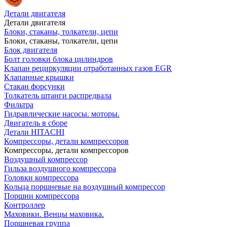
Детали двигателя
Детали двигателя
Блоки, стаканы, толкатели, цепи
Блоки, стаканы, толкатели, цепи
Блок двигателя
Болт головки блока цилиндров
Клапан рециркуляции отработанных газов EGR
Клапанные крышки
Стакан форсунки
Толкатель штанги распредвала
Фильтра
Гидравлические насосы. моторы.
Двигатель в сборе
Детали HITACHI
Компрессоры, детали компрессоров
Компрессоры, детали компрессоров
Воздушный компрессор
Гильза воздушного компрессора
Головки компрессора
Кольца поршневые на воздушный компрессор
Поршни компрессора
Контроллер
Маховики. Венцы маховика.
Поршневая группа