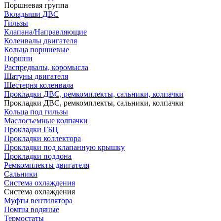
Поршневая группа
Вкладыши ДВС
Гильзы
Клапана/Направляющие
Коленвалы двигателя
Кольца поршневые
Поршни
Распредвалы, коромысла
Шатуны двигателя
Шестерня коленвала
Прокладки ДВС, ремкомплекты, сальники, колпачки
Прокладки ДВС, ремкомплекты, сальники, колпачки
Кольца под гильзы
Маслосъемные колпачки
Прокладки ГБЦ
Прокладки коллектора
Прокладки под клапанную крышку
Прокладки поддона
Ремкомплекты двигателя
Сальники
Система охлаждения
Система охлаждения
Муфты вентилятора
Помпы водяные
Термостаты