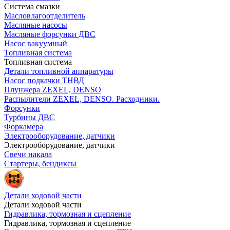
Система смазки
Масловлагоотделитель
Масляные насосы
Масляные форсунки ДВС
Насос вакуумный
Топливная система
Топливная система
Детали топливной аппаратуры
Насос подкачки ТНВД
Плунжера ZEXEL, DENSO
Распылители ZEXEL, DENSO. Расходники.
Форсунки
Турбины ДВС
Форкамера
Электрооборудование, датчики
Электрооборудование, датчики
Свечи накала
Стартеры, бендиксы
Детали ходовой части
Детали ходовой части
Гидравлика, тормозная и сцепление
Гидравлика, тормозная и сцепление