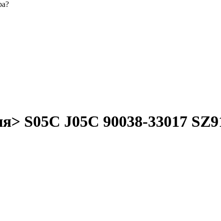
ра?
я> S05C J05C 90038-33017 SZ9