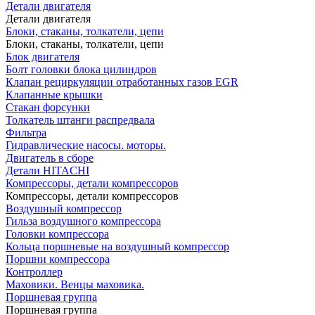
Детали двигателя
Детали двигателя
Блоки, стаканы, толкатели, цепи
Блоки, стаканы, толкатели, цепи
Блок двигателя
Болт головки блока цилиндров
Клапан рециркуляции отработанных газов EGR
Клапанные крышки
Стакан форсунки
Толкатель штанги распредвала
Фильтра
Гидравлические насосы. моторы.
Двигатель в сборе
Детали HITACHI
Компрессоры, детали компрессоров
Компрессоры, детали компрессоров
Воздушный компрессор
Гильза воздушного компрессора
Головки компрессора
Кольца поршневые на воздушный компрессор
Поршни компрессора
Контроллер
Маховики. Венцы маховика.
Поршневая группа
Поршневая группа