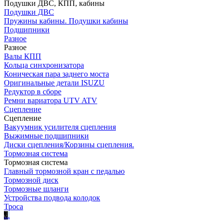
Подушки ДВС, КПП, кабины
Подушки ДВС
Пружины кабины. Подушки кабины
Подшипники
Разное
Разное
Валы КПП
Кольца синхронизатора
Коническая пара заднего моста
Оригинальные детали ISUZU
Редуктор в сборе
Ремни вариатора UTV ATV
Сцепление
Сцепление
Вакуумник усилителя сцепления
Выжимные подшипники
Диски сцепления/Корзины сцепления.
Тормозная система
Тормозная система
Главный тормозной кран с педалью
Тормозной диск
Тормозные шланги
Устройства подвода колодок
Троса
.
.
.