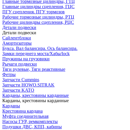
Главные тормозные цилиндры, ГТЦ
Главные цилиндры сцепления, ГЦС
ПГУ сцепления. ПГУ тормозов
Рабочие тормозные цилиндры, РТЦ
Рабочие цилиндры сцепления, РЦС
Детали подвески
Детали подвески
Cайлентблоки
Амортизаторы
Букса. Вал балансира. Ось балансира.
Замки переднего моста/Хабы/lock
Пружины на грузовики
Рычаги подвески
Тяги рулевые, Тяги реактивные
Фетры
Запчасти Cummins
Запчасти HOWO.SITRAK
Запчасти KATO
Карданы, крестовины карданные
Карданы, крестовины карданные
Карданы
Крестовина кардана
Муфта соединительная
Насосы ГУР, ремкомплекты
Подушки ДВС, КПП, кабины