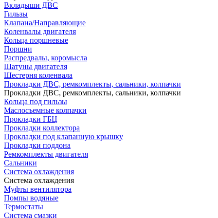
Вкладыши ДВС
Гильзы
Клапана/Направляющие
Коленвалы двигателя
Кольца поршневые
Поршни
Распредвалы, коромысла
Шатуны двигателя
Шестерня коленвала
Прокладки ДВС, ремкомплекты, сальники, колпачки
Прокладки ДВС, ремкомплекты, сальники, колпачки
Кольца под гильзы
Маслосъемные колпачки
Прокладки ГБЦ
Прокладки коллектора
Прокладки под клапанную крышку
Прокладки поддона
Ремкомплекты двигателя
Сальники
Система охлаждения
Система охлаждения
Муфты вентилятора
Помпы водяные
Термостаты
Система смазки