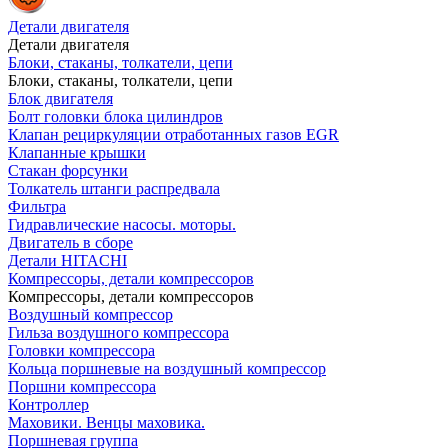
Детали двигателя
Детали двигателя
Блоки, стаканы, толкатели, цепи
Блоки, стаканы, толкатели, цепи
Блок двигателя
Болт головки блока цилиндров
Клапан рециркуляции отработанных газов EGR
Клапанные крышки
Стакан форсунки
Толкатель штанги распредвала
Фильтра
Гидравлические насосы. моторы.
Двигатель в сборе
Детали HITACHI
Компрессоры, детали компрессоров
Компрессоры, детали компрессоров
Воздушный компрессор
Гильза воздушного компрессора
Головки компрессора
Кольца поршневые на воздушный компрессор
Поршни компрессора
Контроллер
Маховики. Венцы маховика.
Поршневая группа