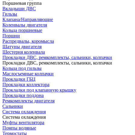
Поршневая группа
Вкладыши ДВС
Гильзы
Клапана/Направляющие
Коленвалы двигателя
Кольца поршневые
Поршни
Распредвалы, коромысла
Шатуны двигателя
Шестерня коленвала
Прокладки ДВС, ремкомплекты, сальники, колпачки
Прокладки ДВС, ремкомплекты, сальники, колпачки
Кольца под гильзы
Маслосъемные колпачки
Прокладки ГБЦ
Прокладки коллектора
Прокладки под клапанную крышку
Прокладки поддона
Ремкомплекты двигателя
Сальники
Система охлаждения
Система охлаждения
Муфты вентилятора
Помпы водяные
Термостаты