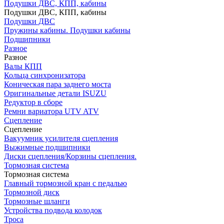
Подушки ДВС, КПП, кабины
Подушки ДВС, КПП, кабины
Подушки ДВС
Пружины кабины. Подушки кабины
Подшипники
Разное
Разное
Валы КПП
Кольца синхронизатора
Коническая пара заднего моста
Оригинальные детали ISUZU
Редуктор в сборе
Ремни вариатора UTV ATV
Сцепление
Сцепление
Вакуумник усилителя сцепления
Выжимные подшипники
Диски сцепления/Корзины сцепления.
Тормозная система
Тормозная система
Главный тормозной кран с педалью
Тормозной диск
Тормозные шланги
Устройства подвода колодок
Троса