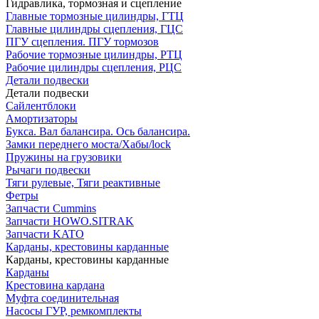
Гидравлика, тормозная и сцепление
Главные тормозные цилиндры, ГТЦ
Главные цилиндры сцепления, ГЦС
ПГУ сцепления. ПГУ тормозов
Рабочие тормозные цилиндры, РТЦ
Рабочие цилиндры сцепления, РЦС
Детали подвески
Детали подвески
Cайлентблоки
Амортизаторы
Букса. Вал балансира. Ось балансира.
Замки переднего моста/Хабы/lock
Пружины на грузовики
Рычаги подвески
Тяги рулевые, Тяги реактивные
Фетры
Запчасти Cummins
Запчасти HOWO.SITRAK
Запчасти KATO
Карданы, крестовины карданные
Карданы, крестовины карданные
Карданы
Крестовина кардана
Муфта соединительная
Насосы ГУР, ремкомплекты