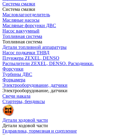
Система смазки
Система смазки
Масловлагоотделитель
Масляные насосы
Масляные форсунки ДВС
Насос вакуумный
Топливная система
Топливная система
Детали топливной аппаратуры
Насос подкачки ТНВД
Плунжера ZEXEL, DENSO
Распылители ZEXEL, DENSO. Расходники.
Форсунки
Турбины ДВС
Форкамера
Электрооборудование, датчики
Электрооборудование, датчики
Свечи накала
Стартеры, бендиксы
Детали ходовой части
Детали ходовой части
Гидравлика, тормозная и сцепление