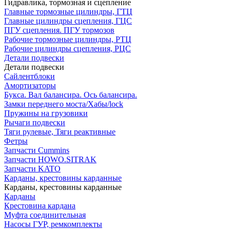
Гидравлика, тормозная и сцепление
Главные тормозные цилиндры, ГТЦ
Главные цилиндры сцепления, ГЦС
ПГУ сцепления. ПГУ тормозов
Рабочие тормозные цилиндры, РТЦ
Рабочие цилиндры сцепления, РЦС
Детали подвески
Детали подвески
Cайлентблоки
Амортизаторы
Букса. Вал балансира. Ось балансира.
Замки переднего моста/Хабы/lock
Пружины на грузовики
Рычаги подвески
Тяги рулевые, Тяги реактивные
Фетры
Запчасти Cummins
Запчасти HOWO.SITRAK
Запчасти KATO
Карданы, крестовины карданные
Карданы, крестовины карданные
Карданы
Крестовина кардана
Муфта соединительная
Насосы ГУР, ремкомплекты