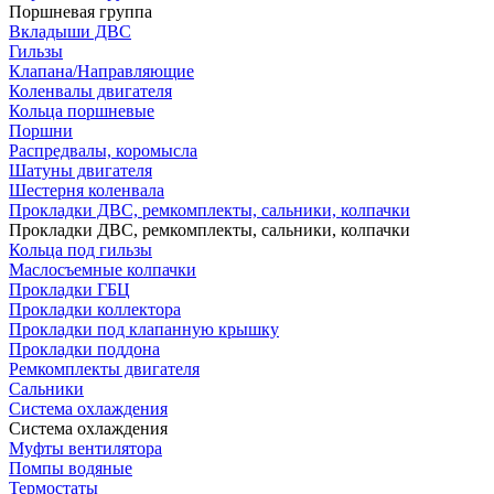
Поршневая группа
Вкладыши ДВС
Гильзы
Клапана/Направляющие
Коленвалы двигателя
Кольца поршневые
Поршни
Распредвалы, коромысла
Шатуны двигателя
Шестерня коленвала
Прокладки ДВС, ремкомплекты, сальники, колпачки
Прокладки ДВС, ремкомплекты, сальники, колпачки
Кольца под гильзы
Маслосъемные колпачки
Прокладки ГБЦ
Прокладки коллектора
Прокладки под клапанную крышку
Прокладки поддона
Ремкомплекты двигателя
Сальники
Система охлаждения
Система охлаждения
Муфты вентилятора
Помпы водяные
Термостаты