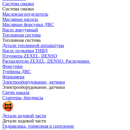
Система смазки
Система смазки
Масловлагоотделитель
Масляные насосы
Масляные форсунки ДВС
Насос вакуумный
Топливная система
Топливная система
Детали топливной аппаратуры
Насос подкачки ТНВД
Плунжера ZEXEL, DENSO
Распылители ZEXEL, DENSO. Расходники.
Форсунки
Турбины ДВС
Форкамера
Электрооборудование, датчики
Электрооборудование, датчики
Свечи накала
Стартеры, бендиксы
Детали ходовой части
Детали ходовой части
Гидравлика, тормозная и сцепление