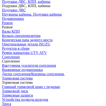
Подушки ДВС, КПП, кабины
Подушки ДВС, КПП, кабины
Подушки ДВС
Пружины кабины. Подушки кабины
Подшипники
Разное
Разное
Валы КПП
Кольца синхронизатора
Коническая пара заднего моста
Оригинальные детали ISUZU
Редуктор в сборе
Ремни вариатора UTV ATV
Сцепление
Сцепление
Вакуумник усилителя сцепления
Выжимные подшипники
Диски сцепления/Корзины сцепления.
Тормозная система
Тормозная система
Главный тормозной кран с педалью
Тормозной диск
Тормозные шланги
Устройства подвода колодок
Троса