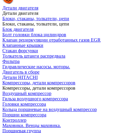
Детали двигателя
Детали двигателя
Блоки, стаканы, толкатели, цепи
Блоки, стаканы, толкатели, цепи
Блок двигателя
Болт головки блока цилиндров
Клапан рециркуляции отработанных газов EGR
Клапанные крышки
Стакан форсунки
Толкатель штанги распредвала
Фильтра
Гидравлические насосы. моторы.
Двигатель в сборе
Детали HITACHI
Компрессоры, детали компрессоров
Компрессоры, детали компрессоров
Воздушный компрессор
Гильза воздушного компрессора
Головки компрессора
Кольца поршневые на воздушный компрессор
Поршни компрессора
Контроллер
Маховики. Венцы маховика.
Поршневая группа