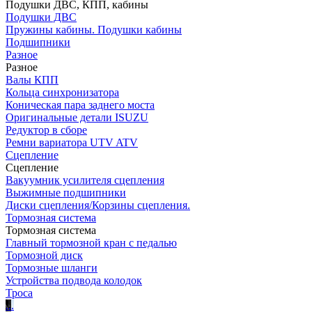
Подушки ДВС, КПП, кабины
Подушки ДВС
Пружины кабины. Подушки кабины
Подшипники
Разное
Разное
Валы КПП
Кольца синхронизатора
Коническая пара заднего моста
Оригинальные детали ISUZU
Редуктор в сборе
Ремни вариатора UTV ATV
Сцепление
Сцепление
Вакуумник усилителя сцепления
Выжимные подшипники
Диски сцепления/Корзины сцепления.
Тормозная система
Тормозная система
Главный тормозной кран с педалью
Тормозной диск
Тормозные шланги
Устройства подвода колодок
Троса
.
.
.