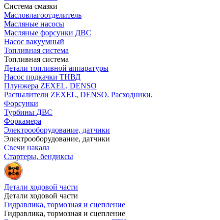
Система смазки
Масловлагоотделитель
Масляные насосы
Масляные форсунки ДВС
Насос вакуумный
Топливная система
Топливная система
Детали топливной аппаратуры
Насос подкачки ТНВД
Плунжера ZEXEL, DENSO
Распылители ZEXEL, DENSO. Расходники.
Форсунки
Турбины ДВС
Форкамера
Электрооборудование, датчики
Электрооборудование, датчики
Свечи накала
Стартеры, бендиксы
Детали ходовой части
Детали ходовой части
Гидравлика, тормозная и сцепление
Гидравлика, тормозная и сцепление