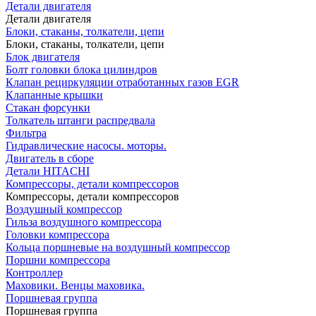
Детали двигателя
Детали двигателя
Блоки, стаканы, толкатели, цепи
Блоки, стаканы, толкатели, цепи
Блок двигателя
Болт головки блока цилиндров
Клапан рециркуляции отработанных газов EGR
Клапанные крышки
Стакан форсунки
Толкатель штанги распредвала
Фильтра
Гидравлические насосы. моторы.
Двигатель в сборе
Детали HITACHI
Компрессоры, детали компрессоров
Компрессоры, детали компрессоров
Воздушный компрессор
Гильза воздушного компрессора
Головки компрессора
Кольца поршневые на воздушный компрессор
Поршни компрессора
Контроллер
Маховики. Венцы маховика.
Поршневая группа
Поршневая группа