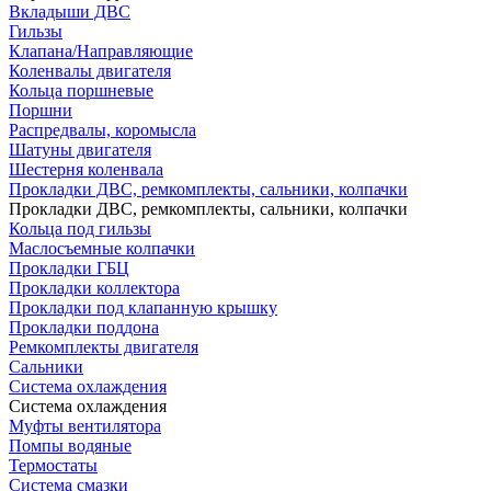
Вкладыши ДВС
Гильзы
Клапана/Направляющие
Коленвалы двигателя
Кольца поршневые
Поршни
Распредвалы, коромысла
Шатуны двигателя
Шестерня коленвала
Прокладки ДВС, ремкомплекты, сальники, колпачки
Прокладки ДВС, ремкомплекты, сальники, колпачки
Кольца под гильзы
Маслосъемные колпачки
Прокладки ГБЦ
Прокладки коллектора
Прокладки под клапанную крышку
Прокладки поддона
Ремкомплекты двигателя
Сальники
Система охлаждения
Система охлаждения
Муфты вентилятора
Помпы водяные
Термостаты
Система смазки