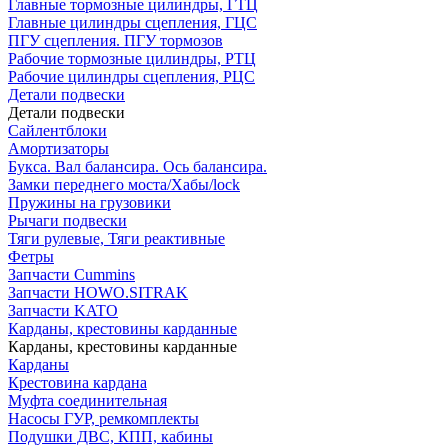
Главные тормозные цилиндры, ГТЦ
Главные цилиндры сцепления, ГЦС
ПГУ сцепления. ПГУ тормозов
Рабочие тормозные цилиндры, РТЦ
Рабочие цилиндры сцепления, РЦС
Детали подвески
Детали подвески
Cайлентблоки
Амортизаторы
Букса. Вал балансира. Ось балансира.
Замки переднего моста/Хабы/lock
Пружины на грузовики
Рычаги подвески
Тяги рулевые, Тяги реактивные
Фетры
Запчасти Cummins
Запчасти HOWO.SITRAK
Запчасти KATO
Карданы, крестовины карданные
Карданы, крестовины карданные
Карданы
Крестовина кардана
Муфта соединительная
Насосы ГУР, ремкомплекты
Подушки ДВС, КПП, кабины