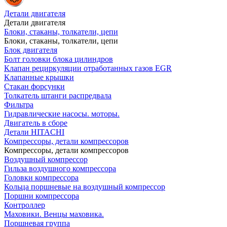
Детали двигателя
Детали двигателя
Блоки, стаканы, толкатели, цепи
Блоки, стаканы, толкатели, цепи
Блок двигателя
Болт головки блока цилиндров
Клапан рециркуляции отработанных газов EGR
Клапанные крышки
Стакан форсунки
Толкатель штанги распредвала
Фильтра
Гидравлические насосы. моторы.
Двигатель в сборе
Детали HITACHI
Компрессоры, детали компрессоров
Компрессоры, детали компрессоров
Воздушный компрессор
Гильза воздушного компрессора
Головки компрессора
Кольца поршневые на воздушный компрессор
Поршни компрессора
Контроллер
Маховики. Венцы маховика.
Поршневая группа