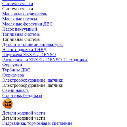
Система смазки
Система смазки
Масловлагоотделитель
Масляные насосы
Масляные форсунки ДВС
Насос вакуумный
Топливная система
Топливная система
Детали топливной аппаратуры
Насос подкачки ТНВД
Плунжера ZEXEL, DENSO
Распылители ZEXEL, DENSO. Расходники.
Форсунки
Турбины ДВС
Форкамера
Электрооборудование, датчики
Электрооборудование, датчики
Свечи накала
Стартеры, бендиксы
Детали ходовой части
Детали ходовой части
Гидравлика, тормозная и сцепление