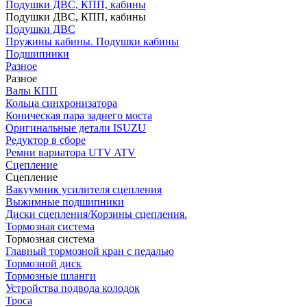
Подушки ДВС, КПП, кабины
Подушки ДВС, КПП, кабины
Подушки ДВС
Пружины кабины. Подушки кабины
Подшипники
Разное
Разное
Валы КПП
Кольца синхронизатора
Коническая пара заднего моста
Оригинальные детали ISUZU
Редуктор в сборе
Ремни вариатора UTV ATV
Сцепление
Сцепление
Вакуумник усилителя сцепления
Выжимные подшипники
Диски сцепления/Корзины сцепления.
Тормозная система
Тормозная система
Главный тормозной кран с педалью
Тормозной диск
Тормозные шланги
Устройства подвода колодок
Троса