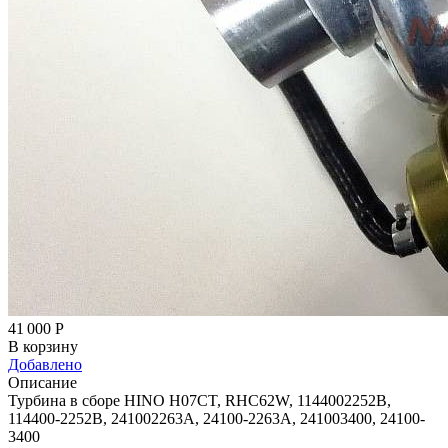
41 000
Р
В корзину
Добавлено
Описание
Турбина в сборе HINO H07CT, RHC62W, 1144002252B,
114400-2252B, 241002263A, 24100-2263A, 241003400, 24100-
3400