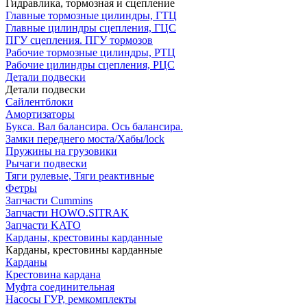
Гидравлика, тормозная и сцепление
Главные тормозные цилиндры, ГТЦ
Главные цилиндры сцепления, ГЦС
ПГУ сцепления. ПГУ тормозов
Рабочие тормозные цилиндры, РТЦ
Рабочие цилиндры сцепления, РЦС
Детали подвески
Детали подвески
Cайлентблоки
Амортизаторы
Букса. Вал балансира. Ось балансира.
Замки переднего моста/Хабы/lock
Пружины на грузовики
Рычаги подвески
Тяги рулевые, Тяги реактивные
Фетры
Запчасти Cummins
Запчасти HOWO.SITRAK
Запчасти KATO
Карданы, крестовины карданные
Карданы, крестовины карданные
Карданы
Крестовина кардана
Муфта соединительная
Насосы ГУР, ремкомплекты