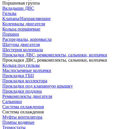
Поршневая группа
Вкладыши ДВС
Гильзы
Клапана/Направляющие
Коленвалы двигателя
Кольца поршневые
Поршни
Распредвалы, коромысла
Шатуны двигателя
Шестерня коленвала
Прокладки ДВС, ремкомплекты, сальники, колпачки
Прокладки ДВС, ремкомплекты, сальники, колпачки
Кольца под гильзы
Маслосъемные колпачки
Прокладки ГБЦ
Прокладки коллектора
Прокладки под клапанную крышку
Прокладки поддона
Ремкомплекты двигателя
Сальники
Система охлаждения
Система охлаждения
Муфты вентилятора
Помпы водяные
Термостаты