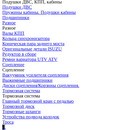
Подушки ДВС, КПП, кабины
Подушки ДВС
Пружины кабины. Подушки кабины
Подшипники
Разное
Разное
Валы КПП
Кольца синхронизатора
Коническая пара заднего моста
Оригинальные детали ISUZU
Редуктор в сборе
Ремни вариатора UTV ATV
Сцепление
Сцепление
Вакуумник усилителя сцепления
Выжимные подшипники
Диски сцепления/Корзины сцепления.
Тормозная система
Тормозная система
Главный тормозной кран с педалью
Тормозной диск
Тормозные шланги
Устройства подвода колодок
Троса
.
.
.