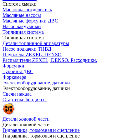
Система смазки
Масловлагоотделитель
Масляные насосы
Масляные форсунки ДВС
Насос вакуумный
Топливная система
Топливная система
Детали топливной аппаратуры
Насос подкачки ТНВД
Плунжера ZEXEL, DENSO
Распылители ZEXEL, DENSO. Расходники.
Форсунки
Турбины ДВС
Форкамера
Электрооборудование, датчики
Электрооборудование, датчики
Свечи накала
Стартеры, бендиксы
Детали ходовой части
Детали ходовой части
Гидравлика, тормозная и сцепление
Гидравлика, тормозная и сцепление