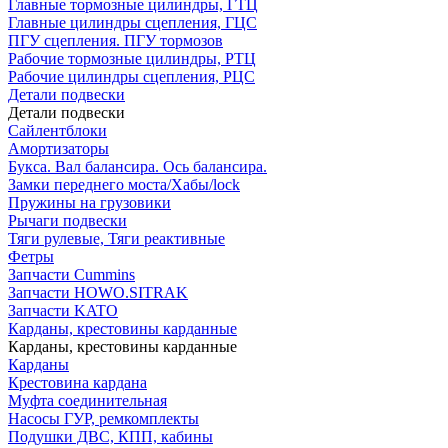
Главные тормозные цилиндры, ГТЦ
Главные цилиндры сцепления, ГЦС
ПГУ сцепления. ПГУ тормозов
Рабочие тормозные цилиндры, РТЦ
Рабочие цилиндры сцепления, РЦС
Детали подвески
Детали подвески
Cайлентблоки
Амортизаторы
Букса. Вал балансира. Ось балансира.
Замки переднего моста/Хабы/lock
Пружины на грузовики
Рычаги подвески
Тяги рулевые, Тяги реактивные
Фетры
Запчасти Cummins
Запчасти HOWO.SITRAK
Запчасти KATO
Карданы, крестовины карданные
Карданы, крестовины карданные
Карданы
Крестовина кардана
Муфта соединительная
Насосы ГУР, ремкомплекты
Подушки ДВС, КПП, кабины