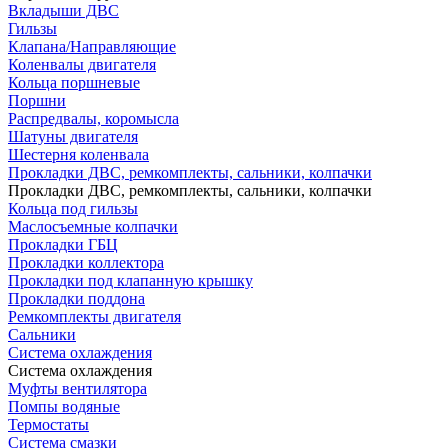
Вкладыши ДВС
Гильзы
Клапана/Направляющие
Коленвалы двигателя
Кольца поршневые
Поршни
Распредвалы, коромысла
Шатуны двигателя
Шестерня коленвала
Прокладки ДВС, ремкомплекты, сальники, колпачки
Прокладки ДВС, ремкомплекты, сальники, колпачки
Кольца под гильзы
Маслосъемные колпачки
Прокладки ГБЦ
Прокладки коллектора
Прокладки под клапанную крышку
Прокладки поддона
Ремкомплекты двигателя
Сальники
Система охлаждения
Система охлаждения
Муфты вентилятора
Помпы водяные
Термостаты
Система смазки