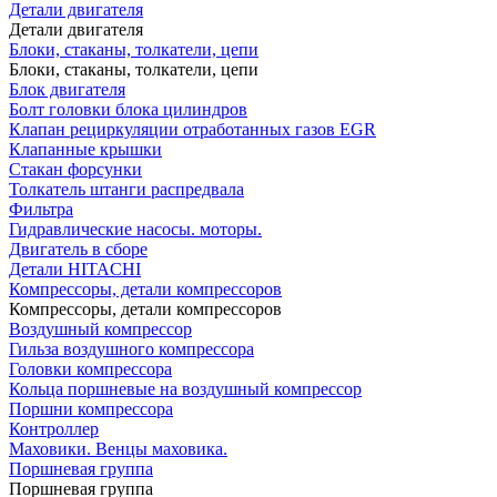
Детали двигателя
Детали двигателя
Блоки, стаканы, толкатели, цепи
Блоки, стаканы, толкатели, цепи
Блок двигателя
Болт головки блока цилиндров
Клапан рециркуляции отработанных газов EGR
Клапанные крышки
Стакан форсунки
Толкатель штанги распредвала
Фильтра
Гидравлические насосы. моторы.
Двигатель в сборе
Детали HITACHI
Компрессоры, детали компрессоров
Компрессоры, детали компрессоров
Воздушный компрессор
Гильза воздушного компрессора
Головки компрессора
Кольца поршневые на воздушный компрессор
Поршни компрессора
Контроллер
Маховики. Венцы маховика.
Поршневая группа
Поршневая группа