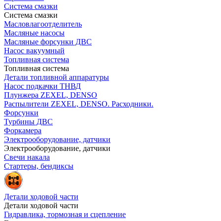
Система смазки
Система смазки
Масловлагоотделитель
Масляные насосы
Масляные форсунки ДВС
Насос вакуумный
Топливная система
Топливная система
Детали топливной аппаратуры
Насос подкачки ТНВД
Плунжера ZEXEL, DENSO
Распылители ZEXEL, DENSO. Расходники.
Форсунки
Турбины ДВС
Форкамера
Электрооборудование, датчики
Электрооборудование, датчики
Свечи накала
Стартеры, бендиксы
Детали ходовой части
Детали ходовой части
Гидравлика, тормозная и сцепление