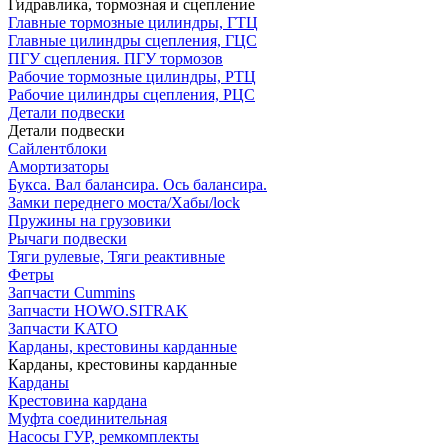
Гидравлика, тормозная и сцепление
Главные тормозные цилиндры, ГТЦ
Главные цилиндры сцепления, ГЦС
ПГУ сцепления. ПГУ тормозов
Рабочие тормозные цилиндры, РТЦ
Рабочие цилиндры сцепления, РЦС
Детали подвески
Детали подвески
Cайлентблоки
Амортизаторы
Букса. Вал балансира. Ось балансира.
Замки переднего моста/Хабы/lock
Пружины на грузовики
Рычаги подвески
Тяги рулевые, Тяги реактивные
Фетры
Запчасти Cummins
Запчасти HOWO.SITRAK
Запчасти KATO
Карданы, крестовины карданные
Карданы, крестовины карданные
Карданы
Крестовина кардана
Муфта соединительная
Насосы ГУР, ремкомплекты