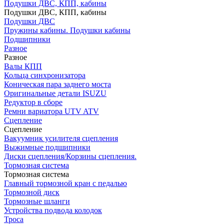
Подушки ДВС, КПП, кабины
Подушки ДВС, КПП, кабины
Подушки ДВС
Пружины кабины. Подушки кабины
Подшипники
Разное
Разное
Валы КПП
Кольца синхронизатора
Коническая пара заднего моста
Оригинальные детали ISUZU
Редуктор в сборе
Ремни вариатора UTV ATV
Сцепление
Сцепление
Вакуумник усилителя сцепления
Выжимные подшипники
Диски сцепления/Корзины сцепления.
Тормозная система
Тормозная система
Главный тормозной кран с педалью
Тормозной диск
Тормозные шланги
Устройства подвода колодок
Троса