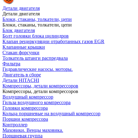
Детали двигателя
Детали двигателя
Блоки, стаканы, толкатели, цепи
Блоки, стаканы, толкатели, цепи
Блок двигателя
Болт головки блока цилиндров
Клапан рециркуляции отработанных газов EGR
Клапанные крышки
Стакан форсунки
Толкатель штанги распредвала
Фильтра
Гидравлические насосы. моторы.
Двигатель в сборе
Детали HITACHI
Компрессоры, детали компрессоров
Компрессоры, детали компрессоров
Воздушный компрессор
Гильза воздушного компрессора
Головки компрессора
Кольца поршневые на воздушный компрессор
Поршни компрессора
Контроллер
Маховики. Венцы маховика.
Поршневая группа