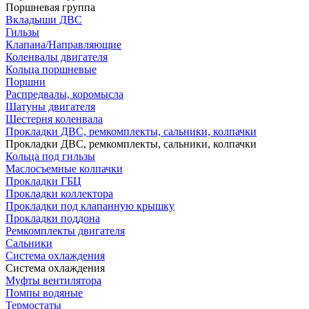
Поршневая группа
Вкладыши ДВС
Гильзы
Клапана/Направляющие
Коленвалы двигателя
Кольца поршневые
Поршни
Распредвалы, коромысла
Шатуны двигателя
Шестерня коленвала
Прокладки ДВС, ремкомплекты, сальники, колпачки
Прокладки ДВС, ремкомплекты, сальники, колпачки
Кольца под гильзы
Маслосъемные колпачки
Прокладки ГБЦ
Прокладки коллектора
Прокладки под клапанную крышку
Прокладки поддона
Ремкомплекты двигателя
Сальники
Система охлаждения
Система охлаждения
Муфты вентилятора
Помпы водяные
Термостаты