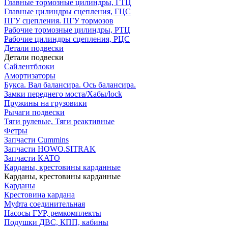
Главные тормозные цилиндры, ГТЦ
Главные цилиндры сцепления, ГЦС
ПГУ сцепления. ПГУ тормозов
Рабочие тормозные цилиндры, РТЦ
Рабочие цилиндры сцепления, РЦС
Детали подвески
Детали подвески
Cайлентблоки
Амортизаторы
Букса. Вал балансира. Ось балансира.
Замки переднего моста/Хабы/lock
Пружины на грузовики
Рычаги подвески
Тяги рулевые, Тяги реактивные
Фетры
Запчасти Cummins
Запчасти HOWO.SITRAK
Запчасти KATO
Карданы, крестовины карданные
Карданы, крестовины карданные
Карданы
Крестовина кардана
Муфта соединительная
Насосы ГУР, ремкомплекты
Подушки ДВС, КПП, кабины