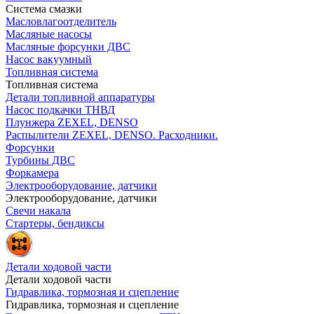
Система смазки
Масловлагоотделитель
Масляные насосы
Масляные форсунки ДВС
Насос вакуумный
Топливная система
Топливная система
Детали топливной аппаратуры
Насос подкачки ТНВД
Плунжера ZEXEL, DENSO
Распылители ZEXEL, DENSO. Расходники.
Форсунки
Турбины ДВС
Форкамера
Электрооборудование, датчики
Электрооборудование, датчики
Свечи накала
Стартеры, бендиксы
Детали ходовой части
Детали ходовой части
Гидравлика, тормозная и сцепление
Гидравлика, тормозная и сцепление