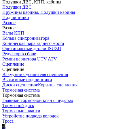
Подушки ДВС, КПП, кабины
Подушки ДВС
Пружины кабины. Подушки кабины
Подшипники
Разное
Разное
Валы КПП
Кольца синхронизатора
Коническая пара заднего моста
Оригинальные детали ISUZU
Редуктор в сборе
Ремни вариатора UTV ATV
Сцепление
Сцепление
Вакуумник усилителя сцепления
Выжимные подшипники
Диски сцепления/Корзины сцепления.
Тормозная система
Тормозная система
Главный тормозной кран с педалью
Тормозной диск
Тормозные шланги
Устройства подвода колодок
Троса
.
.
.