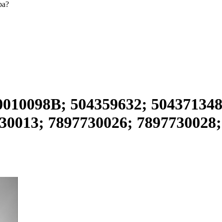
ра?
010098B; 504359632; 504371348
30013; 7897730026; 7897730028;