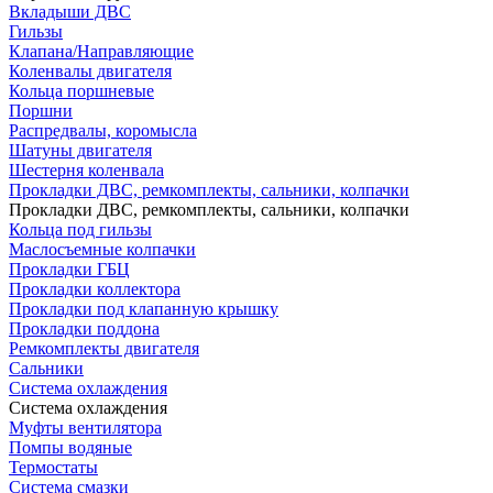
Вкладыши ДВС
Гильзы
Клапана/Направляющие
Коленвалы двигателя
Кольца поршневые
Поршни
Распредвалы, коромысла
Шатуны двигателя
Шестерня коленвала
Прокладки ДВС, ремкомплекты, сальники, колпачки
Прокладки ДВС, ремкомплекты, сальники, колпачки
Кольца под гильзы
Маслосъемные колпачки
Прокладки ГБЦ
Прокладки коллектора
Прокладки под клапанную крышку
Прокладки поддона
Ремкомплекты двигателя
Сальники
Система охлаждения
Система охлаждения
Муфты вентилятора
Помпы водяные
Термостаты
Система смазки