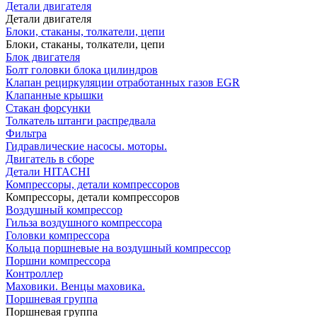
Детали двигателя
Детали двигателя
Блоки, стаканы, толкатели, цепи
Блоки, стаканы, толкатели, цепи
Блок двигателя
Болт головки блока цилиндров
Клапан рециркуляции отработанных газов EGR
Клапанные крышки
Стакан форсунки
Толкатель штанги распредвала
Фильтра
Гидравлические насосы. моторы.
Двигатель в сборе
Детали HITACHI
Компрессоры, детали компрессоров
Компрессоры, детали компрессоров
Воздушный компрессор
Гильза воздушного компрессора
Головки компрессора
Кольца поршневые на воздушный компрессор
Поршни компрессора
Контроллер
Маховики. Венцы маховика.
Поршневая группа
Поршневая группа