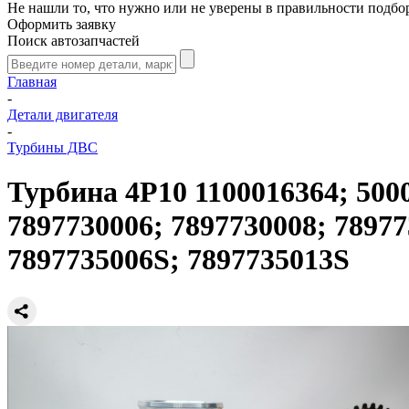
Не нашли то, что нужно или не уверены в правильности подбо
Оформить заявку
Поиск автозапчастей
Главная
-
Детали двигателя
-
Турбины ДВС
Турбина 4P10 1100016364; 5000
7897730006; 7897730008; 78977
7897735006S; 7897735013S