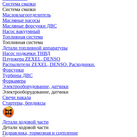
Система смазки
Система смазки
Масловлагоотделитель
Масляные насосы
Масляные форсунки ДВС
Насос вакуумный
Топливная система
Топливная система
Детали топливной аппаратуры
Насос подкачки ТНВД
Плунжера ZEXEL, DENSO
Распылители ZEXEL, DENSO. Расходники.
Форсунки
Турбины ДВС
Форкамера
Электрооборудование, датчики
Электрооборудование, датчики
Свечи накала
Стартеры, бендиксы
Детали ходовой части
Детали ходовой части
Гидравлика, тормозная и сцепление