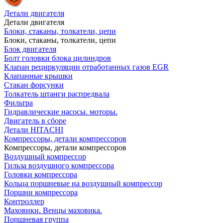
Детали двигателя
Детали двигателя
Блоки, стаканы, толкатели, цепи
Блоки, стаканы, толкатели, цепи
Блок двигателя
Болт головки блока цилиндров
Клапан рециркуляции отработанных газов EGR
Клапанные крышки
Стакан форсунки
Толкатель штанги распредвала
Фильтра
Гидравлические насосы. моторы.
Двигатель в сборе
Детали HITACHI
Компрессоры, детали компрессоров
Компрессоры, детали компрессоров
Воздушный компрессор
Гильза воздушного компрессора
Головки компрессора
Кольца поршневые на воздушный компрессор
Поршни компрессора
Контроллер
Маховики. Венцы маховика.
Поршневая группа