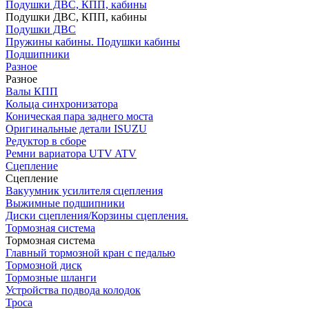
Подушки ДВС, КПП, кабины
Подушки ДВС, КПП, кабины
Подушки ДВС
Пружины кабины. Подушки кабины
Подшипники
Разное
Разное
Валы КПП
Кольца синхронизатора
Коническая пара заднего моста
Оригинальные детали ISUZU
Редуктор в сборе
Ремни вариатора UTV ATV
Сцепление
Сцепление
Вакуумник усилителя сцепления
Выжимные подшипники
Диски сцепления/Корзины сцепления.
Тормозная система
Тормозная система
Главный тормозной кран с педалью
Тормозной диск
Тормозные шланги
Устройства подвода колодок
Троса