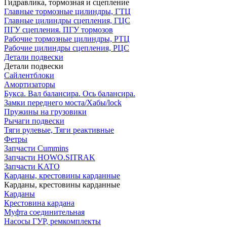
Гидравлика, тормозная и сцепление
Главные тормозные цилиндры, ГТЦ
Главные цилиндры сцепления, ГЦС
ПГУ сцепления. ПГУ тормозов
Рабочие тормозные цилиндры, РТЦ
Рабочие цилиндры сцепления, РЦС
Детали подвески
Детали подвески
Cайлентблоки
Амортизаторы
Букса. Вал балансира. Ось балансира.
Замки переднего моста/Хабы/lock
Пружины на грузовики
Рычаги подвески
Тяги рулевые, Тяги реактивные
Фетры
Запчасти Cummins
Запчасти HOWO.SITRAK
Запчасти KATO
Карданы, крестовины карданные
Карданы, крестовины карданные
Карданы
Крестовина кардана
Муфта соединительная
Насосы ГУР, ремкомплекты