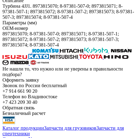
Описание
Турбина 4JJ1. 8973815070; 8-97381-507-0; 8973815071; 8-
97381-507-1; 8973815072; 8-97381-507-2; 8973815073; 8-97381-
507-3; 8973815074; 8-97381-507-4
Параметры (мм)
OEM-номер
8973815070; 8-97381-507-0; 8973815071; 8-97381-507-1;
8973815072; 8-97381-507-2; 8973815073; 8-97381-507-3;
8973815074; 8-97381-507-4
Не нашли то, что нужно или не уверены в правильности
подбора?
Оформить заявку
Звонок по России бесплатный
+7 914 661 90 20
Телефон во Владивостоке
+7 423 209 30 40
Обратная связь
Безналичный расчет
Каталог продукции
Запчасти для грузовиков
Запчасти для
спецтехники