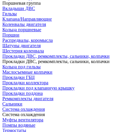
Поршневая группа
Вкладыши ДВС
Гильзы
Клапана/Направляющие
Коленвалы двигателя
Кольца поршневые
Поршни
Распредвалы, коромысла
Шатуны двигателя
Шестерня коленвала
Прокладки ДВС, ремкомплекты, сальники, колпачки
Прокладки ДВС, ремкомплекты, сальники, колпачки
Кольца под гильзы
Маслосъемные колпачки
Прокладки ГБЦ
Прокладки коллектора
Прокладки под клапанную крышку
Прокладки поддона
Ремкомплекты двигателя
Сальники
Система охлаждения
Система охлаждения
Муфты вентилятора
Помпы водяные
Термостаты