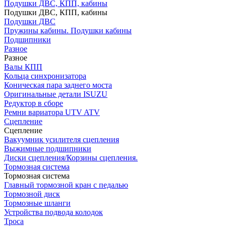
Подушки ДВС, КПП, кабины
Подушки ДВС, КПП, кабины
Подушки ДВС
Пружины кабины. Подушки кабины
Подшипники
Разное
Разное
Валы КПП
Кольца синхронизатора
Коническая пара заднего моста
Оригинальные детали ISUZU
Редуктор в сборе
Ремни вариатора UTV ATV
Сцепление
Сцепление
Вакуумник усилителя сцепления
Выжимные подшипники
Диски сцепления/Корзины сцепления.
Тормозная система
Тормозная система
Главный тормозной кран с педалью
Тормозной диск
Тормозные шланги
Устройства подвода колодок
Троса