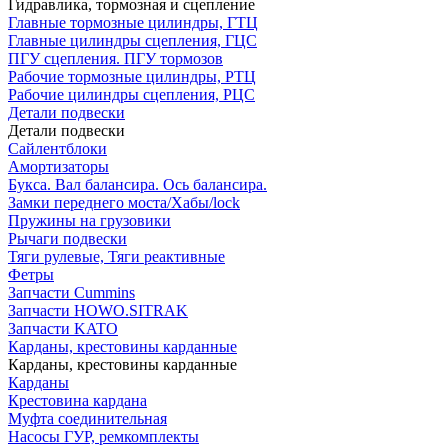
Гидравлика, тормозная и сцепление
Главные тормозные цилиндры, ГТЦ
Главные цилиндры сцепления, ГЦС
ПГУ сцепления. ПГУ тормозов
Рабочие тормозные цилиндры, РТЦ
Рабочие цилиндры сцепления, РЦС
Детали подвески
Детали подвески
Cайлентблоки
Амортизаторы
Букса. Вал балансира. Ось балансира.
Замки переднего моста/Хабы/lock
Пружины на грузовики
Рычаги подвески
Тяги рулевые, Тяги реактивные
Фетры
Запчасти Cummins
Запчасти HOWO.SITRAK
Запчасти KATO
Карданы, крестовины карданные
Карданы, крестовины карданные
Карданы
Крестовина кардана
Муфта соединительная
Насосы ГУР, ремкомплекты