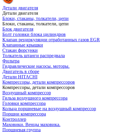
Детали двигателя
Детали двигателя
Блоки, стаканы, толкатели, цепи
Блоки, стаканы, толкатели, цепи
Блок двигателя
Болт головки блока цилиндров
Клапан рециркуляции отработанных газов EGR
Клапанные крышки
Стакан форсунки
Толкатель штанги распредвала
Фильтра
Гидравлические насосы. моторы.
Двигатель в сборе
Детали HITACHI
Компрессоры, детали компрессоров
Компрессоры, детали компрессоров
Воздушный компрессор
Гильза воздушного компрессора
Головки компрессора
Кольца поршневые на воздушный компрессор
Поршни компрессора
Контроллер
Маховики. Венцы маховика.
Поршневая группа