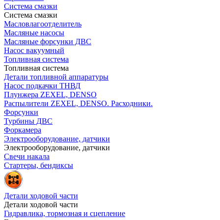
Система смазки
Система смазки
Масловлагоотделитель
Масляные насосы
Масляные форсунки ДВС
Насос вакуумный
Топливная система
Топливная система
Детали топливной аппаратуры
Насос подкачки ТНВД
Плунжера ZEXEL, DENSO
Распылители ZEXEL, DENSO. Расходники.
Форсунки
Турбины ДВС
Форкамера
Электрооборудование, датчики
Электрооборудование, датчики
Свечи накала
Стартеры, бендиксы
Детали ходовой части
Детали ходовой части
Гидравлика, тормозная и сцепление