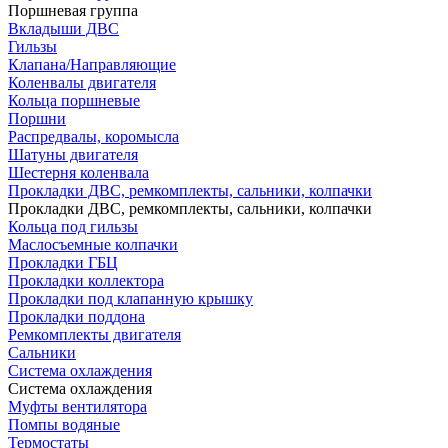
Поршневая группа
Вкладыши ДВС
Гильзы
Клапана/Направляющие
Коленвалы двигателя
Кольца поршневые
Поршни
Распредвалы, коромысла
Шатуны двигателя
Шестерня коленвала
Прокладки ДВС, ремкомплекты, сальники, колпачки
Прокладки ДВС, ремкомплекты, сальники, колпачки
Кольца под гильзы
Маслосъемные колпачки
Прокладки ГБЦ
Прокладки коллектора
Прокладки под клапанную крышку
Прокладки поддона
Ремкомплекты двигателя
Сальники
Система охлаждения
Система охлаждения
Муфты вентилятора
Помпы водяные
Термостаты