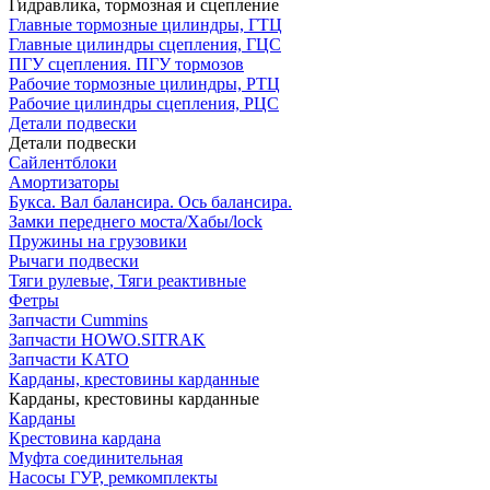
Гидравлика, тормозная и сцепление
Главные тормозные цилиндры, ГТЦ
Главные цилиндры сцепления, ГЦС
ПГУ сцепления. ПГУ тормозов
Рабочие тормозные цилиндры, РТЦ
Рабочие цилиндры сцепления, РЦС
Детали подвески
Детали подвески
Cайлентблоки
Амортизаторы
Букса. Вал балансира. Ось балансира.
Замки переднего моста/Хабы/lock
Пружины на грузовики
Рычаги подвески
Тяги рулевые, Тяги реактивные
Фетры
Запчасти Cummins
Запчасти HOWO.SITRAK
Запчасти KATO
Карданы, крестовины карданные
Карданы, крестовины карданные
Карданы
Крестовина кардана
Муфта соединительная
Насосы ГУР, ремкомплекты