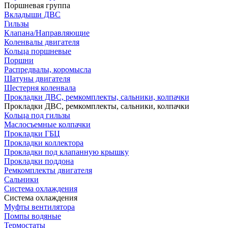
Поршневая группа
Вкладыши ДВС
Гильзы
Клапана/Направляющие
Коленвалы двигателя
Кольца поршневые
Поршни
Распредвалы, коромысла
Шатуны двигателя
Шестерня коленвала
Прокладки ДВС, ремкомплекты, сальники, колпачки
Прокладки ДВС, ремкомплекты, сальники, колпачки
Кольца под гильзы
Маслосъемные колпачки
Прокладки ГБЦ
Прокладки коллектора
Прокладки под клапанную крышку
Прокладки поддона
Ремкомплекты двигателя
Сальники
Система охлаждения
Система охлаждения
Муфты вентилятора
Помпы водяные
Термостаты