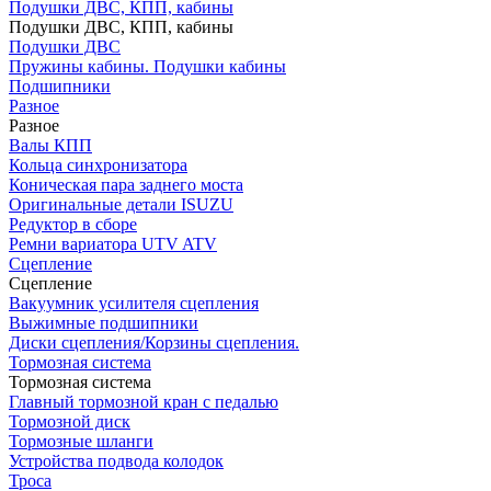
Подушки ДВС, КПП, кабины
Подушки ДВС, КПП, кабины
Подушки ДВС
Пружины кабины. Подушки кабины
Подшипники
Разное
Разное
Валы КПП
Кольца синхронизатора
Коническая пара заднего моста
Оригинальные детали ISUZU
Редуктор в сборе
Ремни вариатора UTV ATV
Сцепление
Сцепление
Вакуумник усилителя сцепления
Выжимные подшипники
Диски сцепления/Корзины сцепления.
Тормозная система
Тормозная система
Главный тормозной кран с педалью
Тормозной диск
Тормозные шланги
Устройства подвода колодок
Троса