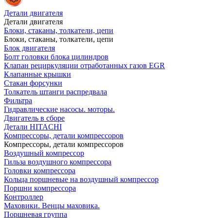
Детали двигателя
Детали двигателя
Блоки, стаканы, толкатели, цепи
Блоки, стаканы, толкатели, цепи
Блок двигателя
Болт головки блока цилиндров
Клапан рециркуляции отработанных газов EGR
Клапанные крышки
Стакан форсунки
Толкатель штанги распредвала
Фильтра
Гидравлические насосы. моторы.
Двигатель в сборе
Детали HITACHI
Компрессоры, детали компрессоров
Компрессоры, детали компрессоров
Воздушный компрессор
Гильза воздушного компрессора
Головки компрессора
Кольца поршневые на воздушный компрессор
Поршни компрессора
Контроллер
Маховики. Венцы маховика.
Поршневая группа