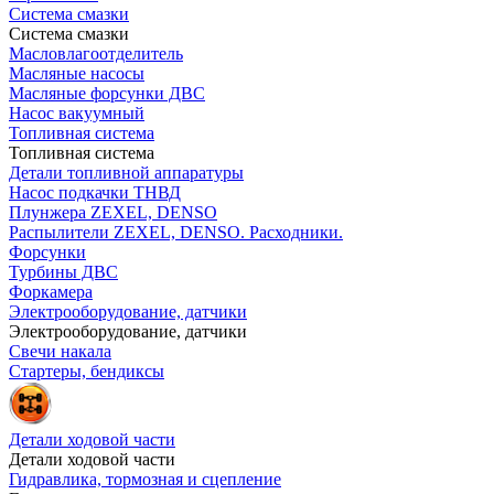
Система смазки
Система смазки
Масловлагоотделитель
Масляные насосы
Масляные форсунки ДВС
Насос вакуумный
Топливная система
Топливная система
Детали топливной аппаратуры
Насос подкачки ТНВД
Плунжера ZEXEL, DENSO
Распылители ZEXEL, DENSO. Расходники.
Форсунки
Турбины ДВС
Форкамера
Электрооборудование, датчики
Электрооборудование, датчики
Свечи накала
Стартеры, бендиксы
Детали ходовой части
Детали ходовой части
Гидравлика, тормозная и сцепление