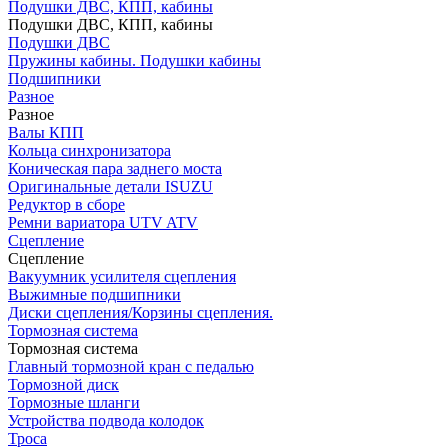
Подушки ДВС, КПП, кабины
Подушки ДВС, КПП, кабины
Подушки ДВС
Пружины кабины. Подушки кабины
Подшипники
Разное
Разное
Валы КПП
Кольца синхронизатора
Коническая пара заднего моста
Оригинальные детали ISUZU
Редуктор в сборе
Ремни вариатора UTV ATV
Сцепление
Сцепление
Вакуумник усилителя сцепления
Выжимные подшипники
Диски сцепления/Корзины сцепления.
Тормозная система
Тормозная система
Главный тормозной кран с педалью
Тормозной диск
Тормозные шланги
Устройства подвода колодок
Троса