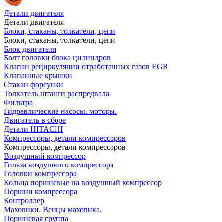
Детали двигателя
Детали двигателя
Блоки, стаканы, толкатели, цепи
Блоки, стаканы, толкатели, цепи
Блок двигателя
Болт головки блока цилиндров
Клапан рециркуляции отработанных газов EGR
Клапанные крышки
Стакан форсунки
Толкатель штанги распредвала
Фильтра
Гидравлические насосы. моторы.
Двигатель в сборе
Детали HITACHI
Компрессоры, детали компрессоров
Компрессоры, детали компрессоров
Воздушный компрессор
Гильза воздушного компрессора
Головки компрессора
Кольца поршневые на воздушный компрессор
Поршни компрессора
Контроллер
Маховики. Венцы маховика.
Поршневая группа