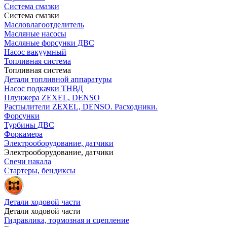
Система смазки
Система смазки
Масловлагоотделитель
Масляные насосы
Масляные форсунки ДВС
Насос вакуумный
Топливная система
Топливная система
Детали топливной аппаратуры
Насос подкачки ТНВД
Плунжера ZEXEL, DENSO
Распылители ZEXEL, DENSO. Расходники.
Форсунки
Турбины ДВС
Форкамера
Электрооборудование, датчики
Электрооборудование, датчики
Свечи накала
Стартеры, бендиксы
Детали ходовой части
Детали ходовой части
Гидравлика, тормозная и сцепление