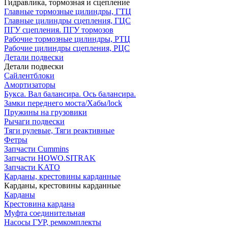
Гидравлика, тормозная и сцепление
Главные тормозные цилиндры, ГТЦ
Главные цилиндры сцепления, ГЦС
ПГУ сцепления. ПГУ тормозов
Рабочие тормозные цилиндры, РТЦ
Рабочие цилиндры сцепления, РЦС
Детали подвески
Детали подвески
Cайлентблоки
Амортизаторы
Букса. Вал балансира. Ось балансира.
Замки переднего моста/Хабы/lock
Пружины на грузовики
Рычаги подвески
Тяги рулевые, Тяги реактивные
Фетры
Запчасти Cummins
Запчасти HOWO.SITRAK
Запчасти KATO
Карданы, крестовины карданные
Карданы, крестовины карданные
Карданы
Крестовина кардана
Муфта соединительная
Насосы ГУР, ремкомплекты