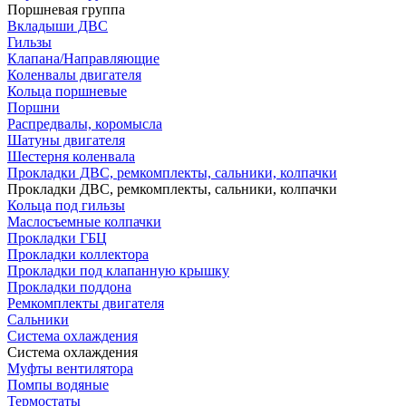
Поршневая группа
Вкладыши ДВС
Гильзы
Клапана/Направляющие
Коленвалы двигателя
Кольца поршневые
Поршни
Распредвалы, коромысла
Шатуны двигателя
Шестерня коленвала
Прокладки ДВС, ремкомплекты, сальники, колпачки
Прокладки ДВС, ремкомплекты, сальники, колпачки
Кольца под гильзы
Маслосъемные колпачки
Прокладки ГБЦ
Прокладки коллектора
Прокладки под клапанную крышку
Прокладки поддона
Ремкомплекты двигателя
Сальники
Система охлаждения
Система охлаждения
Муфты вентилятора
Помпы водяные
Термостаты