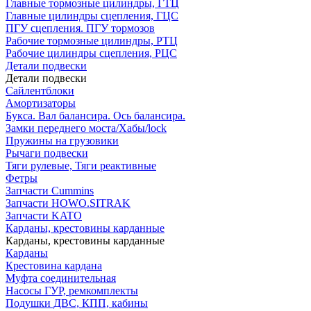
Главные тормозные цилиндры, ГТЦ
Главные цилиндры сцепления, ГЦС
ПГУ сцепления. ПГУ тормозов
Рабочие тормозные цилиндры, РТЦ
Рабочие цилиндры сцепления, РЦС
Детали подвески
Детали подвески
Cайлентблоки
Амортизаторы
Букса. Вал балансира. Ось балансира.
Замки переднего моста/Хабы/lock
Пружины на грузовики
Рычаги подвески
Тяги рулевые, Тяги реактивные
Фетры
Запчасти Cummins
Запчасти HOWO.SITRAK
Запчасти KATO
Карданы, крестовины карданные
Карданы, крестовины карданные
Карданы
Крестовина кардана
Муфта соединительная
Насосы ГУР, ремкомплекты
Подушки ДВС, КПП, кабины