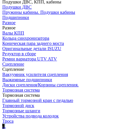
Подушки ДВС, КПП, кабины
Подушки ДВС
Пружины кабины. Подушки кабины
Подшипники
Разное
Разное
Валы КПП
Кольца синхронизатора
Коническая пара заднего моста
Оригинальные детали ISUZU
Редуктор в сборе
Ремни вариатора UTV ATV
Сцепление
Сцепление
Вакуумник усилителя сцепления
Выжимные подшипники
Диски сцепления/Корзины сцепления.
Тормозная система
Тормозная система
Главный тормозной кран с педалью
Тормозной диск
Тормозные шланги
Устройства подвода колодок
Троса
.
.
.