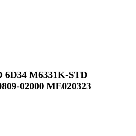
O 6D34 M6331K-STD
30809-02000 ME020323