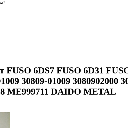
ра?
т FUSO 6DS7 FUSO 6D31 FUS
01009 30809-01009 3080902000 
88 ME999711 DAIDO METAL