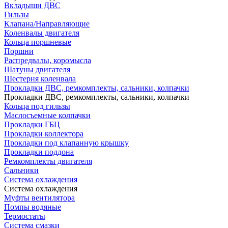
Вкладыши ДВС
Гильзы
Клапана/Направляющие
Коленвалы двигателя
Кольца поршневые
Поршни
Распредвалы, коромысла
Шатуны двигателя
Шестерня коленвала
Прокладки ДВС, ремкомплекты, сальники, колпачки
Прокладки ДВС, ремкомплекты, сальники, колпачки
Кольца под гильзы
Маслосъемные колпачки
Прокладки ГБЦ
Прокладки коллектора
Прокладки под клапанную крышку
Прокладки поддона
Ремкомплекты двигателя
Сальники
Система охлаждения
Система охлаждения
Муфты вентилятора
Помпы водяные
Термостаты
Система смазки