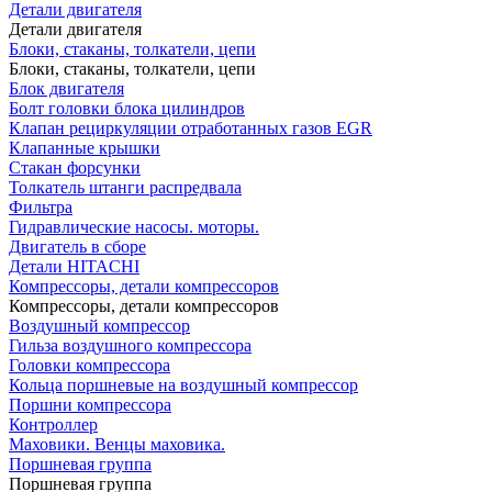
Детали двигателя
Детали двигателя
Блоки, стаканы, толкатели, цепи
Блоки, стаканы, толкатели, цепи
Блок двигателя
Болт головки блока цилиндров
Клапан рециркуляции отработанных газов EGR
Клапанные крышки
Стакан форсунки
Толкатель штанги распредвала
Фильтра
Гидравлические насосы. моторы.
Двигатель в сборе
Детали HITACHI
Компрессоры, детали компрессоров
Компрессоры, детали компрессоров
Воздушный компрессор
Гильза воздушного компрессора
Головки компрессора
Кольца поршневые на воздушный компрессор
Поршни компрессора
Контроллер
Маховики. Венцы маховика.
Поршневая группа
Поршневая группа