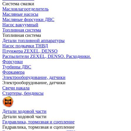
Система смазки
Масловлагоотделитель
Масляные насосы
Масляные форсунки ДВС
Насос вакуумный
Топливная система
Топливная система
Детали топливной аппаратуры
Насос подкачки ТНВД
Плунжера ZEXEL, DENSO
Распылители ZEXEL, DENSO. Расходники.
Форсунки
Турбины ДВС
Форкамера
Электрооборудование, датчики
Электрооборудование, датчики
Свечи накала
Стартеры, бендиксы
Детали ходовой части
Детали ходовой части
Гидравлика, тормозная и сцепление
Гидравлика, тормозная и сцепление