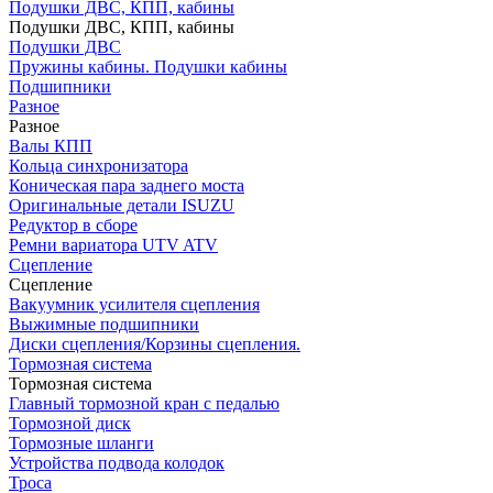
Подушки ДВС, КПП, кабины
Подушки ДВС, КПП, кабины
Подушки ДВС
Пружины кабины. Подушки кабины
Подшипники
Разное
Разное
Валы КПП
Кольца синхронизатора
Коническая пара заднего моста
Оригинальные детали ISUZU
Редуктор в сборе
Ремни вариатора UTV ATV
Сцепление
Сцепление
Вакуумник усилителя сцепления
Выжимные подшипники
Диски сцепления/Корзины сцепления.
Тормозная система
Тормозная система
Главный тормозной кран с педалью
Тормозной диск
Тормозные шланги
Устройства подвода колодок
Троса