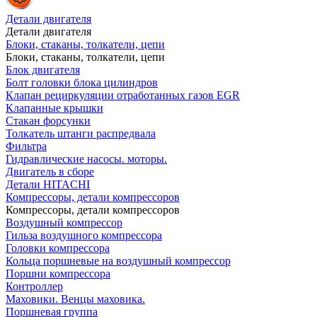
Детали двигателя
Детали двигателя
Блоки, стаканы, толкатели, цепи
Блоки, стаканы, толкатели, цепи
Блок двигателя
Болт головки блока цилиндров
Клапан рециркуляции отработанных газов EGR
Клапанные крышки
Стакан форсунки
Толкатель штанги распредвала
Фильтра
Гидравлические насосы. моторы.
Двигатель в сборе
Детали HITACHI
Компрессоры, детали компрессоров
Компрессоры, детали компрессоров
Воздушный компрессор
Гильза воздушного компрессора
Головки компрессора
Кольца поршневые на воздушный компрессор
Поршни компрессора
Контроллер
Маховики. Венцы маховика.
Поршневая группа