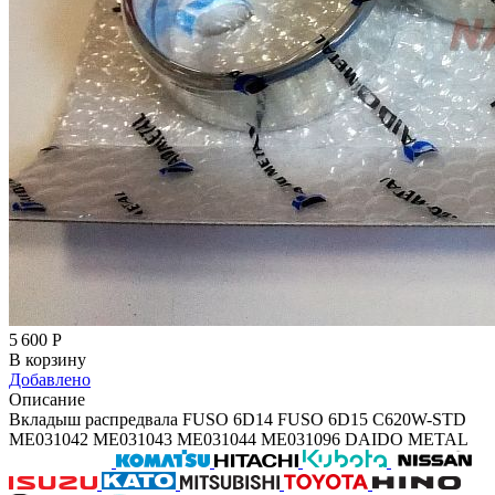
5 600
Р
В корзину
Добавлено
Описание
Вкладыш распредвала FUSO 6D14 FUSO 6D15 C620W-STD
ME031042 ME031043 ME031044 ME031096 DAIDO METAL