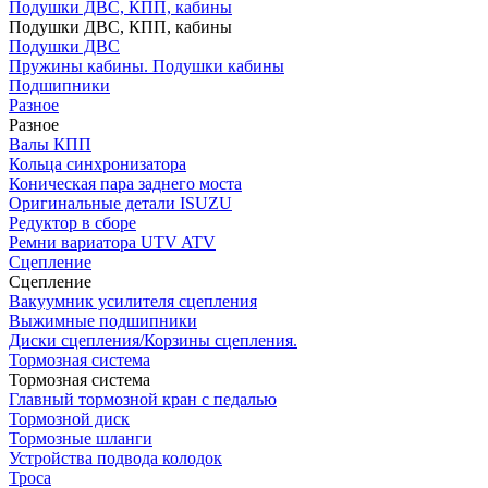
Подушки ДВС, КПП, кабины
Подушки ДВС, КПП, кабины
Подушки ДВС
Пружины кабины. Подушки кабины
Подшипники
Разное
Разное
Валы КПП
Кольца синхронизатора
Коническая пара заднего моста
Оригинальные детали ISUZU
Редуктор в сборе
Ремни вариатора UTV ATV
Сцепление
Сцепление
Вакуумник усилителя сцепления
Выжимные подшипники
Диски сцепления/Корзины сцепления.
Тормозная система
Тормозная система
Главный тормозной кран с педалью
Тормозной диск
Тормозные шланги
Устройства подвода колодок
Троса