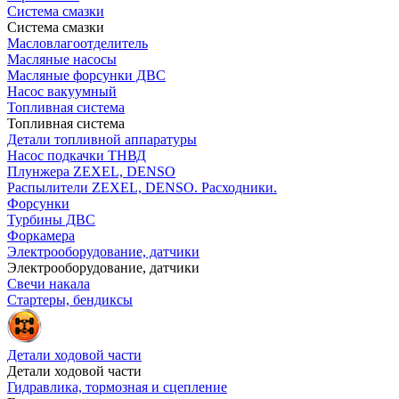
Система смазки
Система смазки
Масловлагоотделитель
Масляные насосы
Масляные форсунки ДВС
Насос вакуумный
Топливная система
Топливная система
Детали топливной аппаратуры
Насос подкачки ТНВД
Плунжера ZEXEL, DENSO
Распылители ZEXEL, DENSO. Расходники.
Форсунки
Турбины ДВС
Форкамера
Электрооборудование, датчики
Электрооборудование, датчики
Свечи накала
Стартеры, бендиксы
Детали ходовой части
Детали ходовой части
Гидравлика, тормозная и сцепление