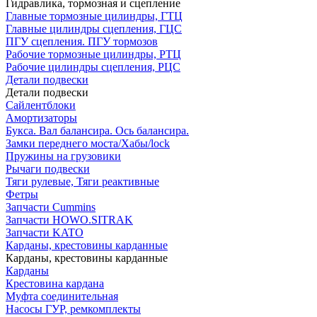
Гидравлика, тормозная и сцепление
Главные тормозные цилиндры, ГТЦ
Главные цилиндры сцепления, ГЦС
ПГУ сцепления. ПГУ тормозов
Рабочие тормозные цилиндры, РТЦ
Рабочие цилиндры сцепления, РЦС
Детали подвески
Детали подвески
Cайлентблоки
Амортизаторы
Букса. Вал балансира. Ось балансира.
Замки переднего моста/Хабы/lock
Пружины на грузовики
Рычаги подвески
Тяги рулевые, Тяги реактивные
Фетры
Запчасти Cummins
Запчасти HOWO.SITRAK
Запчасти KATO
Карданы, крестовины карданные
Карданы, крестовины карданные
Карданы
Крестовина кардана
Муфта соединительная
Насосы ГУР, ремкомплекты