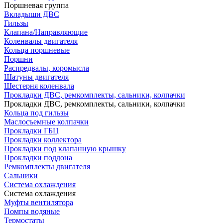
Поршневая группа
Вкладыши ДВС
Гильзы
Клапана/Направляющие
Коленвалы двигателя
Кольца поршневые
Поршни
Распредвалы, коромысла
Шатуны двигателя
Шестерня коленвала
Прокладки ДВС, ремкомплекты, сальники, колпачки
Прокладки ДВС, ремкомплекты, сальники, колпачки
Кольца под гильзы
Маслосъемные колпачки
Прокладки ГБЦ
Прокладки коллектора
Прокладки под клапанную крышку
Прокладки поддона
Ремкомплекты двигателя
Сальники
Система охлаждения
Система охлаждения
Муфты вентилятора
Помпы водяные
Термостаты