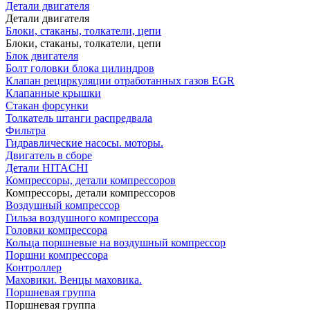
Детали двигателя
Детали двигателя
Блоки, стаканы, толкатели, цепи
Блоки, стаканы, толкатели, цепи
Блок двигателя
Болт головки блока цилиндров
Клапан рециркуляции отработанных газов EGR
Клапанные крышки
Стакан форсунки
Толкатель штанги распредвала
Фильтра
Гидравлические насосы. моторы.
Двигатель в сборе
Детали HITACHI
Компрессоры, детали компрессоров
Компрессоры, детали компрессоров
Воздушный компрессор
Гильза воздушного компрессора
Головки компрессора
Кольца поршневые на воздушный компрессор
Поршни компрессора
Контроллер
Маховики. Венцы маховика.
Поршневая группа
Поршневая группа