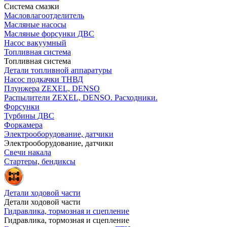
Система смазки
Масловлагоотделитель
Масляные насосы
Масляные форсунки ДВС
Насос вакуумный
Топливная система
Топливная система
Детали топливной аппаратуры
Насос подкачки ТНВД
Плунжера ZEXEL, DENSO
Распылители ZEXEL, DENSO. Расходники.
Форсунки
Турбины ДВС
Форкамера
Электрооборудование, датчики
Электрооборудование, датчики
Свечи накала
Стартеры, бендиксы
Детали ходовой части
Детали ходовой части
Гидравлика, тормозная и сцепление
Гидравлика, тормозная и сцепление