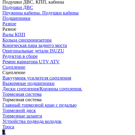
Подушки ДВС, КПП, кабины
Подушки ДВС
Пружины кабины. Подушки кабины
Подшипники
Разное
Разное
Валы КПП
Кольца синхронизатора
Коническая пара заднего моста
Оригинальные детали ISUZU
Редуктор в сборе
Ремни вариатора UTV ATV
Сцепление
Сцепление
Вакуумник усилителя сцепления
Выжимные подшипники
Диски сцепления/Корзины сцепления.
Тормозная система
Тормозная система
Главный тормозной кран с педалью
Тормозной диск
Тормозные шланги
Устройства подвода колодок
Троса
.
.
.