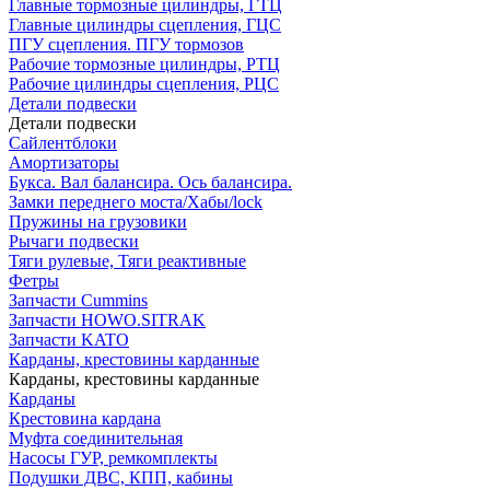
Главные тормозные цилиндры, ГТЦ
Главные цилиндры сцепления, ГЦС
ПГУ сцепления. ПГУ тормозов
Рабочие тормозные цилиндры, РТЦ
Рабочие цилиндры сцепления, РЦС
Детали подвески
Детали подвески
Cайлентблоки
Амортизаторы
Букса. Вал балансира. Ось балансира.
Замки переднего моста/Хабы/lock
Пружины на грузовики
Рычаги подвески
Тяги рулевые, Тяги реактивные
Фетры
Запчасти Cummins
Запчасти HOWO.SITRAK
Запчасти KATO
Карданы, крестовины карданные
Карданы, крестовины карданные
Карданы
Крестовина кардана
Муфта соединительная
Насосы ГУР, ремкомплекты
Подушки ДВС, КПП, кабины