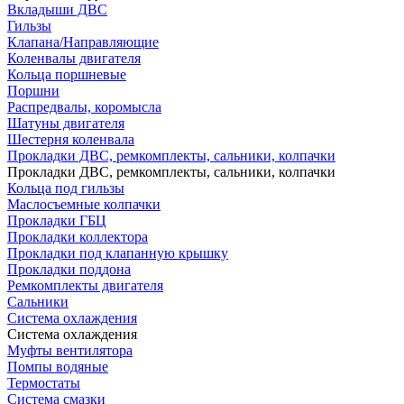
Вкладыши ДВС
Гильзы
Клапана/Направляющие
Коленвалы двигателя
Кольца поршневые
Поршни
Распредвалы, коромысла
Шатуны двигателя
Шестерня коленвала
Прокладки ДВС, ремкомплекты, сальники, колпачки
Прокладки ДВС, ремкомплекты, сальники, колпачки
Кольца под гильзы
Маслосъемные колпачки
Прокладки ГБЦ
Прокладки коллектора
Прокладки под клапанную крышку
Прокладки поддона
Ремкомплекты двигателя
Сальники
Система охлаждения
Система охлаждения
Муфты вентилятора
Помпы водяные
Термостаты
Система смазки