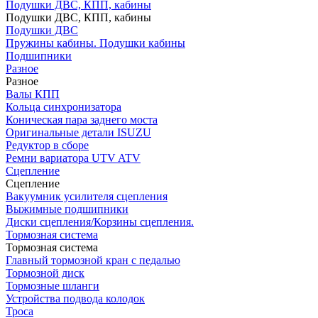
Подушки ДВС, КПП, кабины
Подушки ДВС, КПП, кабины
Подушки ДВС
Пружины кабины. Подушки кабины
Подшипники
Разное
Разное
Валы КПП
Кольца синхронизатора
Коническая пара заднего моста
Оригинальные детали ISUZU
Редуктор в сборе
Ремни вариатора UTV ATV
Сцепление
Сцепление
Вакуумник усилителя сцепления
Выжимные подшипники
Диски сцепления/Корзины сцепления.
Тормозная система
Тормозная система
Главный тормозной кран с педалью
Тормозной диск
Тормозные шланги
Устройства подвода колодок
Троса