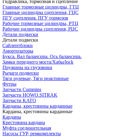
Гидравлика, тормозная и сцепление
Главные тормозные цилиндры, ГТЦ
Главные цилиндры сцепления, ГЦС
ПГУ сцепления. ПГУ тормозов
Рабочие тормозные цилиндры, РТЦ
Рабочие цилиндры сцепления, РЦС
Детали подвески
Детали подвески
Cайлентблоки
Амортизаторы
Букса. Вал балансира. Ось балансира.
Замки переднего моста/Хабы/lock
Пружины на грузовики
Рычаги подвески
Тяги рулевые, Тяги реактивные
Фетры
Запчасти Cummins
Запчасти HOWO.SITRAK
Запчасти KATO
Карданы, крестовины карданные
Карданы, крестовины карданные
Карданы
Крестовина кардана
Муфта соединительная
Насосы ГУР, ремкомплекты