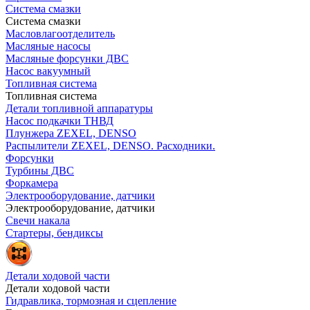
Система смазки
Система смазки
Масловлагоотделитель
Масляные насосы
Масляные форсунки ДВС
Насос вакуумный
Топливная система
Топливная система
Детали топливной аппаратуры
Насос подкачки ТНВД
Плунжера ZEXEL, DENSO
Распылители ZEXEL, DENSO. Расходники.
Форсунки
Турбины ДВС
Форкамера
Электрооборудование, датчики
Электрооборудование, датчики
Свечи накала
Стартеры, бендиксы
Детали ходовой части
Детали ходовой части
Гидравлика, тормозная и сцепление