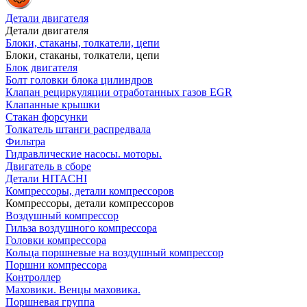
Детали двигателя
Детали двигателя
Блоки, стаканы, толкатели, цепи
Блоки, стаканы, толкатели, цепи
Блок двигателя
Болт головки блока цилиндров
Клапан рециркуляции отработанных газов EGR
Клапанные крышки
Стакан форсунки
Толкатель штанги распредвала
Фильтра
Гидравлические насосы. моторы.
Двигатель в сборе
Детали HITACHI
Компрессоры, детали компрессоров
Компрессоры, детали компрессоров
Воздушный компрессор
Гильза воздушного компрессора
Головки компрессора
Кольца поршневые на воздушный компрессор
Поршни компрессора
Контроллер
Маховики. Венцы маховика.
Поршневая группа