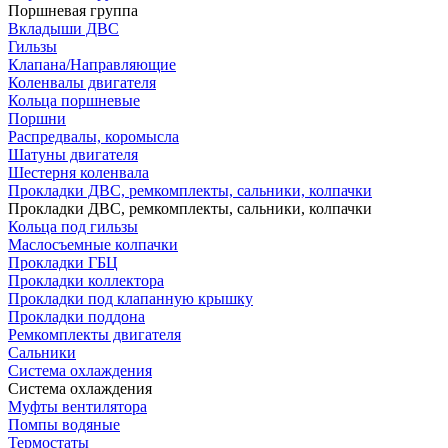
Поршневая группа
Вкладыши ДВС
Гильзы
Клапана/Направляющие
Коленвалы двигателя
Кольца поршневые
Поршни
Распредвалы, коромысла
Шатуны двигателя
Шестерня коленвала
Прокладки ДВС, ремкомплекты, сальники, колпачки
Прокладки ДВС, ремкомплекты, сальники, колпачки
Кольца под гильзы
Маслосъемные колпачки
Прокладки ГБЦ
Прокладки коллектора
Прокладки под клапанную крышку
Прокладки поддона
Ремкомплекты двигателя
Сальники
Система охлаждения
Система охлаждения
Муфты вентилятора
Помпы водяные
Термостаты