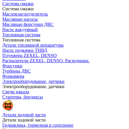
Система смазки
Система смазки
Масловлагоотделитель
Масляные насосы
Масляные форсунки ДВС
Насос вакуумный
Топливная система
Топливная система
Детали топливной аппаратуры
Насос подкачки ТНВД
Плунжера ZEXEL, DENSO
Распылители ZEXEL, DENSO. Расходники.
Форсунки
Турбины ДВС
Форкамера
Электрооборудование, датчики
Электрооборудование, датчики
Свечи накала
Стартеры, бендиксы
Детали ходовой части
Детали ходовой части
Гидравлика, тормозная и сцепление