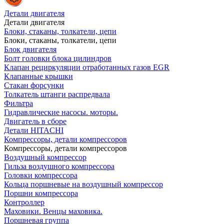
Детали двигателя
Детали двигателя
Блоки, стаканы, толкатели, цепи
Блоки, стаканы, толкатели, цепи
Блок двигателя
Болт головки блока цилиндров
Клапан рециркуляции отработанных газов EGR
Клапанные крышки
Стакан форсунки
Толкатель штанги распредвала
Фильтра
Гидравлические насосы. моторы.
Двигатель в сборе
Детали HITACHI
Компрессоры, детали компрессоров
Компрессоры, детали компрессоров
Воздушный компрессор
Гильза воздушного компрессора
Головки компрессора
Кольца поршневые на воздушный компрессор
Поршни компрессора
Контроллер
Маховики. Венцы маховика.
Поршневая группа