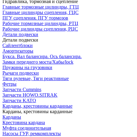
Гидравлика, тормозная и сцепление
Главные тормозные цилиндры, ГТЦ
Главные цилиндры сцепления, ГЦС
ПГУ сцепления. ПГУ тормозов
Рабочие тормозные цилиндры, РТЦ
Рабочие цилиндры сцепления, РЦС
Детали подвески
Детали подвески
Cайлентблоки
Амортизаторы
Букса. Вал балансира. Ось балансира.
Замки переднего моста/Хабы/lock
Пружины на грузовики
Рычаги подвески
Тяги рулевые, Тяги реактивные
Фетры
Запчасти Cummins
Запчасти HOWO.SITRAK
Запчасти KATO
Карданы, крестовины карданные
Карданы, крестовины карданные
Карданы
Крестовина кардана
Муфта соединительная
Насосы ГУР, ремкомплекты