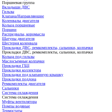
Поршневая группа
Вкладыши ДВС
Гильзы
Клапана/Направляющие
Коленвалы двигателя
Кольца поршневые
Поршни
Распредвалы, коромысла
Шатуны двигателя
Шестерня коленвала
Прокладки ДВС, ремкомплекты, сальники, колпачки
Прокладки ДВС, ремкомплекты, сальники, колпачки
Кольца под гильзы
Маслосъемные колпачки
Прокладки ГБЦ
Прокладки коллектора
Прокладки под клапанную крышку
Прокладки поддона
Ремкомплекты двигателя
Сальники
Система охлаждения
Система охлаждения
Муфты вентилятора
Помпы водяные
Термостаты