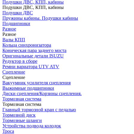
Подушки ДВС, КПП, кабины
Подушки ДВС, КПП, кабины
Подушки ДВС
Пружины кабины. Подушки кабины
Подшипники
Разное
Разное
Валы КПП
Кольца синхронизатора
Коническая пара заднего моста
Оригинальные детали ISUZU
Редуктор в сборе
Ремни вариатора UTV ATV
Сцепление
Сцепление
Вакуумник усилителя сцепления
Выжимные подшипники
Диски сцепления/Корзины сцепления.
Тормозная система
Тормозная система
Главный тормозной кран с педалью
Тормозной диск
Тормозные шланги
Устройства подвода колодок
Троса