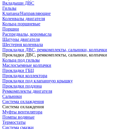
Вкладыши ДВС
Гильзы
Клапана/Направляющие
Коленвалы двигателя
Кольца поршневые
Поршни
Распредвалы, коромысла
Шатуны двигателя
Шестерня коленвала
Прокладки ДВС, ремкомплекты, сальники, колпачки
Прокладки ДВС, ремкомплекты, сальники, колпачки
Кольца под гильзы
Маслосъемные колпачки
Прокладки ГБЦ
Прокладки коллектора
Прокладки под клапанную крышку
Прокладки поддона
Ремкомплекты двигателя
Сальники
Система охлаждения
Система охлаждения
Муфты вентилятора
Помпы водяные
Термостаты
Система смазки