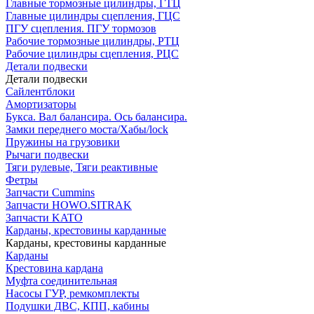
Главные тормозные цилиндры, ГТЦ
Главные цилиндры сцепления, ГЦС
ПГУ сцепления. ПГУ тормозов
Рабочие тормозные цилиндры, РТЦ
Рабочие цилиндры сцепления, РЦС
Детали подвески
Детали подвески
Cайлентблоки
Амортизаторы
Букса. Вал балансира. Ось балансира.
Замки переднего моста/Хабы/lock
Пружины на грузовики
Рычаги подвески
Тяги рулевые, Тяги реактивные
Фетры
Запчасти Cummins
Запчасти HOWO.SITRAK
Запчасти KATO
Карданы, крестовины карданные
Карданы, крестовины карданные
Карданы
Крестовина кардана
Муфта соединительная
Насосы ГУР, ремкомплекты
Подушки ДВС, КПП, кабины