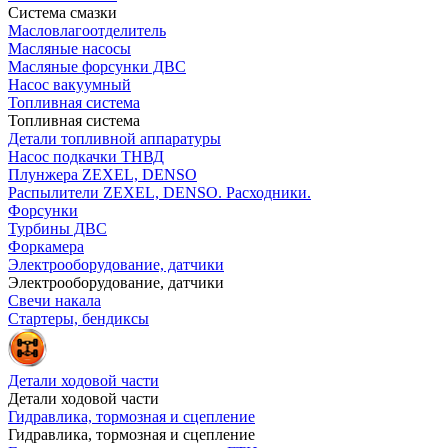
Система смазки
Масловлагоотделитель
Масляные насосы
Масляные форсунки ДВС
Насос вакуумный
Топливная система
Топливная система
Детали топливной аппаратуры
Насос подкачки ТНВД
Плунжера ZEXEL, DENSO
Распылители ZEXEL, DENSO. Расходники.
Форсунки
Турбины ДВС
Форкамера
Электрооборудование, датчики
Электрооборудование, датчики
Свечи накала
Стартеры, бендиксы
Детали ходовой части
Детали ходовой части
Гидравлика, тормозная и сцепление
Гидравлика, тормозная и сцепление