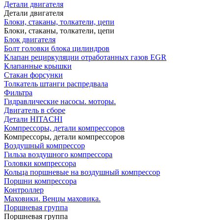
Детали двигателя
Детали двигателя
Блоки, стаканы, толкатели, цепи
Блоки, стаканы, толкатели, цепи
Блок двигателя
Болт головки блока цилиндров
Клапан рециркуляции отработанных газов EGR
Клапанные крышки
Стакан форсунки
Толкатель штанги распредвала
Фильтра
Гидравлические насосы. моторы.
Двигатель в сборе
Детали HITACHI
Компрессоры, детали компрессоров
Компрессоры, детали компрессоров
Воздушный компрессор
Гильза воздушного компрессора
Головки компрессора
Кольца поршневые на воздушный компрессор
Поршни компрессора
Контроллер
Маховики. Венцы маховика.
Поршневая группа
Поршневая группа