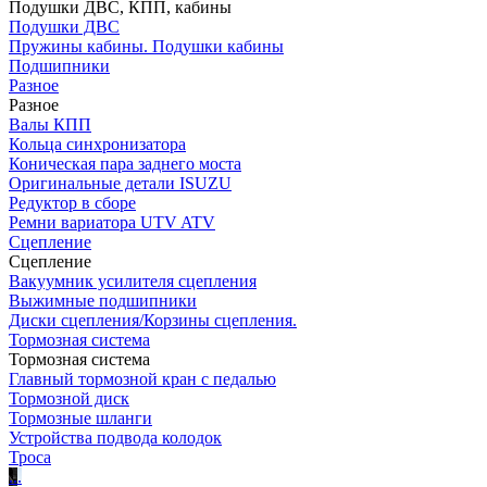
Подушки ДВС, КПП, кабины
Подушки ДВС
Пружины кабины. Подушки кабины
Подшипники
Разное
Разное
Валы КПП
Кольца синхронизатора
Коническая пара заднего моста
Оригинальные детали ISUZU
Редуктор в сборе
Ремни вариатора UTV ATV
Сцепление
Сцепление
Вакуумник усилителя сцепления
Выжимные подшипники
Диски сцепления/Корзины сцепления.
Тормозная система
Тормозная система
Главный тормозной кран с педалью
Тормозной диск
Тормозные шланги
Устройства подвода колодок
Троса
.
.
.