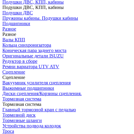
Подушки ДВС, КПП, кабины
Подушки ДВС, КПП, кабины
Подушки ДВС
Пружины кабины. Подушки кабины
Подшипники
Разное
Разное
Валы КПП
Кольца синхронизатора
Коническая пара заднего моста
Оригинальные детали ISUZU
Редуктор в сборе
Ремни вариатора UTV ATV
Сцепление
Сцепление
Вакуумник усилителя сцепления
Выжимные подшипники
Диски сцепления/Корзины сцепления.
Тормозная система
Тормозная система
Главный тормозной кран с педалью
Тормозной диск
Тормозные шланги
Устройства подвода колодок
Троса