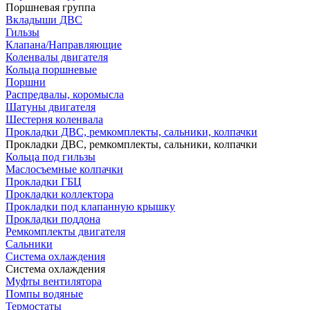
Поршневая группа
Вкладыши ДВС
Гильзы
Клапана/Направляющие
Коленвалы двигателя
Кольца поршневые
Поршни
Распредвалы, коромысла
Шатуны двигателя
Шестерня коленвала
Прокладки ДВС, ремкомплекты, сальники, колпачки
Прокладки ДВС, ремкомплекты, сальники, колпачки
Кольца под гильзы
Маслосъемные колпачки
Прокладки ГБЦ
Прокладки коллектора
Прокладки под клапанную крышку
Прокладки поддона
Ремкомплекты двигателя
Сальники
Система охлаждения
Система охлаждения
Муфты вентилятора
Помпы водяные
Термостаты