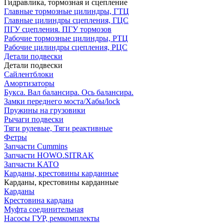
Гидравлика, тормозная и сцепление
Главные тормозные цилиндры, ГТЦ
Главные цилиндры сцепления, ГЦС
ПГУ сцепления. ПГУ тормозов
Рабочие тормозные цилиндры, РТЦ
Рабочие цилиндры сцепления, РЦС
Детали подвески
Детали подвески
Cайлентблоки
Амортизаторы
Букса. Вал балансира. Ось балансира.
Замки переднего моста/Хабы/lock
Пружины на грузовики
Рычаги подвески
Тяги рулевые, Тяги реактивные
Фетры
Запчасти Cummins
Запчасти HOWO.SITRAK
Запчасти KATO
Карданы, крестовины карданные
Карданы, крестовины карданные
Карданы
Крестовина кардана
Муфта соединительная
Насосы ГУР, ремкомплекты