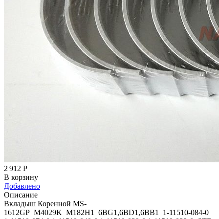
2 912
Р
В корзину
Добавлено
Описание
Вкладыш Коренной MS-
1612GP M4029K M182H1 6BG1,6BD1,6BB1 1-11510-084-0