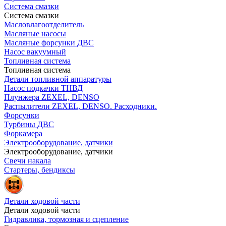
Система смазки
Система смазки
Масловлагоотделитель
Масляные насосы
Масляные форсунки ДВС
Насос вакуумный
Топливная система
Топливная система
Детали топливной аппаратуры
Насос подкачки ТНВД
Плунжера ZEXEL, DENSO
Распылители ZEXEL, DENSO. Расходники.
Форсунки
Турбины ДВС
Форкамера
Электрооборудование, датчики
Электрооборудование, датчики
Свечи накала
Стартеры, бендиксы
Детали ходовой части
Детали ходовой части
Гидравлика, тормозная и сцепление