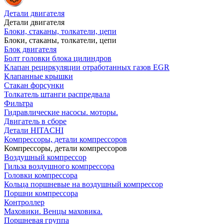
Детали двигателя
Детали двигателя
Блоки, стаканы, толкатели, цепи
Блоки, стаканы, толкатели, цепи
Блок двигателя
Болт головки блока цилиндров
Клапан рециркуляции отработанных газов EGR
Клапанные крышки
Стакан форсунки
Толкатель штанги распредвала
Фильтра
Гидравлические насосы. моторы.
Двигатель в сборе
Детали HITACHI
Компрессоры, детали компрессоров
Компрессоры, детали компрессоров
Воздушный компрессор
Гильза воздушного компрессора
Головки компрессора
Кольца поршневые на воздушный компрессор
Поршни компрессора
Контроллер
Маховики. Венцы маховика.
Поршневая группа