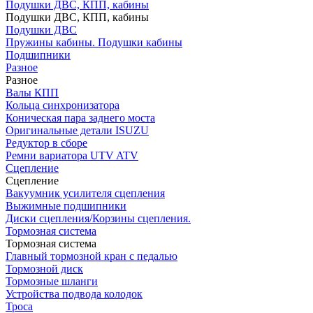
Подушки ДВС, КПП, кабины
Подушки ДВС, КПП, кабины
Подушки ДВС
Пружины кабины. Подушки кабины
Подшипники
Разное
Разное
Валы КПП
Кольца синхронизатора
Коническая пара заднего моста
Оригинальные детали ISUZU
Редуктор в сборе
Ремни вариатора UTV ATV
Сцепление
Сцепление
Вакуумник усилителя сцепления
Выжимные подшипники
Диски сцепления/Корзины сцепления.
Тормозная система
Тормозная система
Главный тормозной кран с педалью
Тормозной диск
Тормозные шланги
Устройства подвода колодок
Троса