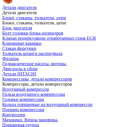
Детали двигателя
Детали двигателя
Блоки, стаканы, толкатели, цепи
Блоки, стаканы, толкатели, цепи
Блок двигателя
Болт головки блока цилиндров
Клапан рециркуляции отработанных газов EGR
Клапанные крышки
Стакан форсунки
Толкатель штанги распредвала
Фильтра
Гидравлические насосы. моторы.
Двигатель в сборе
Детали HITACHI
Компрессоры, детали компрессоров
Компрессоры, детали компрессоров
Воздушный компрессор
Гильза воздушного компрессора
Головки компрессора
Кольца поршневые на воздушный компрессор
Поршни компрессора
Контроллер
Маховики. Венцы маховика.
Поршневая группа