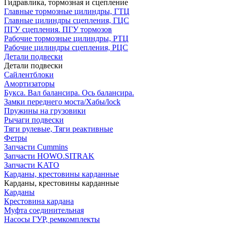
Гидравлика, тормозная и сцепление
Главные тормозные цилиндры, ГТЦ
Главные цилиндры сцепления, ГЦС
ПГУ сцепления. ПГУ тормозов
Рабочие тормозные цилиндры, РТЦ
Рабочие цилиндры сцепления, РЦС
Детали подвески
Детали подвески
Cайлентблоки
Амортизаторы
Букса. Вал балансира. Ось балансира.
Замки переднего моста/Хабы/lock
Пружины на грузовики
Рычаги подвески
Тяги рулевые, Тяги реактивные
Фетры
Запчасти Cummins
Запчасти HOWO.SITRAK
Запчасти KATO
Карданы, крестовины карданные
Карданы, крестовины карданные
Карданы
Крестовина кардана
Муфта соединительная
Насосы ГУР, ремкомплекты