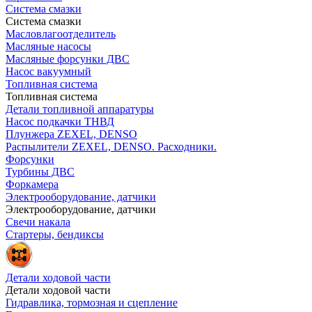
Система смазки
Система смазки
Масловлагоотделитель
Масляные насосы
Масляные форсунки ДВС
Насос вакуумный
Топливная система
Топливная система
Детали топливной аппаратуры
Насос подкачки ТНВД
Плунжера ZEXEL, DENSO
Распылители ZEXEL, DENSO. Расходники.
Форсунки
Турбины ДВС
Форкамера
Электрооборудование, датчики
Электрооборудование, датчики
Свечи накала
Стартеры, бендиксы
Детали ходовой части
Детали ходовой части
Гидравлика, тормозная и сцепление