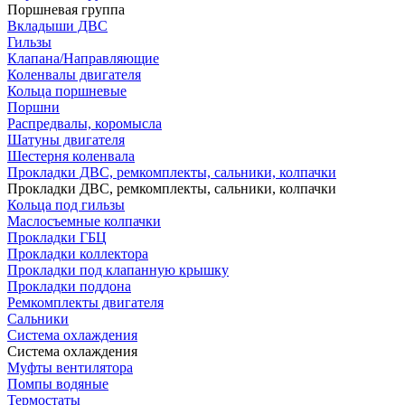
Поршневая группа
Вкладыши ДВС
Гильзы
Клапана/Направляющие
Коленвалы двигателя
Кольца поршневые
Поршни
Распредвалы, коромысла
Шатуны двигателя
Шестерня коленвала
Прокладки ДВС, ремкомплекты, сальники, колпачки
Прокладки ДВС, ремкомплекты, сальники, колпачки
Кольца под гильзы
Маслосъемные колпачки
Прокладки ГБЦ
Прокладки коллектора
Прокладки под клапанную крышку
Прокладки поддона
Ремкомплекты двигателя
Сальники
Система охлаждения
Система охлаждения
Муфты вентилятора
Помпы водяные
Термостаты