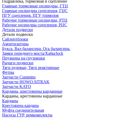
Гидравлика, тормозная и сцепление
Главные тормозные цилиндры, ГТЦ
Главные цилиндры сцепления, ГЦС
ПГУ сцепления. ПГУ тормозов
Рабочие тормозные цилиндры, РТЦ
Рабочие цилиндры сцепления, РЦС
Детали подвески
Детали подвески
Cайлентблоки
Амортизаторы
Букса. Вал балансира. Ось балансира.
Замки переднего моста/Хабы/lock
Пружины на грузовики
Рычаги подвески
Тяги рулевые, Тяги реактивные
Фетры
Запчасти Cummins
Запчасти HOWO.SITRAK
Запчасти KATO
Карданы, крестовины карданные
Карданы, крестовины карданные
Карданы
Крестовина кардана
Муфта соединительная
Насосы ГУР, ремкомплекты