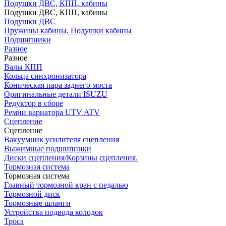
Подушки ДВС, КПП, кабины
Подушки ДВС, КПП, кабины
Подушки ДВС
Пружины кабины. Подушки кабины
Подшипники
Разное
Разное
Валы КПП
Кольца синхронизатора
Коническая пара заднего моста
Оригинальные детали ISUZU
Редуктор в сборе
Ремни вариатора UTV ATV
Сцепление
Сцепление
Вакуумник усилителя сцепления
Выжимные подшипники
Диски сцепления/Корзины сцепления.
Тормозная система
Тормозная система
Главный тормозной кран с педалью
Тормозной диск
Тормозные шланги
Устройства подвода колодок
Троса