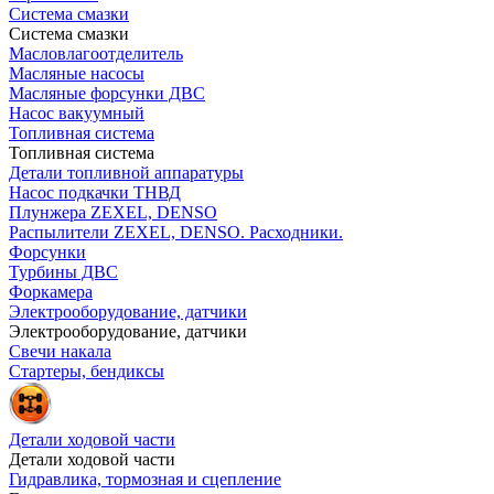
Система смазки
Система смазки
Масловлагоотделитель
Масляные насосы
Масляные форсунки ДВС
Насос вакуумный
Топливная система
Топливная система
Детали топливной аппаратуры
Насос подкачки ТНВД
Плунжера ZEXEL, DENSO
Распылители ZEXEL, DENSO. Расходники.
Форсунки
Турбины ДВС
Форкамера
Электрооборудование, датчики
Электрооборудование, датчики
Свечи накала
Стартеры, бендиксы
Детали ходовой части
Детали ходовой части
Гидравлика, тормозная и сцепление