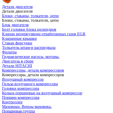
Детали двигателя
Детали двигателя
Блоки, стаканы, толкатели, цепи
Блоки, стаканы, толкатели, цепи
Блок двигателя
Болт головки блока цилиндров
Клапан рециркуляции отработанных газов EGR
Клапанные крышки
Стакан форсунки
Толкатель штанги распредвала
Фильтра
Гидравлические насосы. моторы.
Двигатель в сборе
Детали HITACHI
Компрессоры, детали компрессоров
Компрессоры, детали компрессоров
Воздушный компрессор
Гильза воздушного компрессора
Головки компрессора
Кольца поршневые на воздушный компрессор
Поршни компрессора
Контроллер
Маховики. Венцы маховика.
Поршневая группа