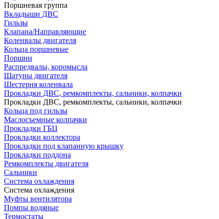
Поршневая группа
Вкладыши ДВС
Гильзы
Клапана/Направляющие
Коленвалы двигателя
Кольца поршневые
Поршни
Распредвалы, коромысла
Шатуны двигателя
Шестерня коленвала
Прокладки ДВС, ремкомплекты, сальники, колпачки
Прокладки ДВС, ремкомплекты, сальники, колпачки
Кольца под гильзы
Маслосъемные колпачки
Прокладки ГБЦ
Прокладки коллектора
Прокладки под клапанную крышку
Прокладки поддона
Ремкомплекты двигателя
Сальники
Система охлаждения
Система охлаждения
Муфты вентилятора
Помпы водяные
Термостаты