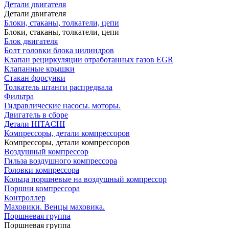
Детали двигателя
Детали двигателя
Блоки, стаканы, толкатели, цепи
Блоки, стаканы, толкатели, цепи
Блок двигателя
Болт головки блока цилиндров
Клапан рециркуляции отработанных газов EGR
Клапанные крышки
Стакан форсунки
Толкатель штанги распредвала
Фильтра
Гидравлические насосы. моторы.
Двигатель в сборе
Детали HITACHI
Компрессоры, детали компрессоров
Компрессоры, детали компрессоров
Воздушный компрессор
Гильза воздушного компрессора
Головки компрессора
Кольца поршневые на воздушный компрессор
Поршни компрессора
Контроллер
Маховики. Венцы маховика.
Поршневая группа
Поршневая группа