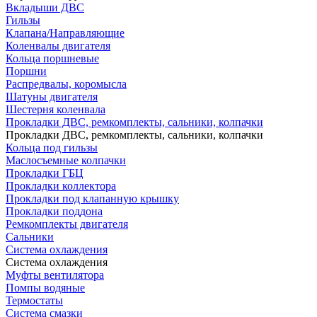
Вкладыши ДВС
Гильзы
Клапана/Направляющие
Коленвалы двигателя
Кольца поршневые
Поршни
Распредвалы, коромысла
Шатуны двигателя
Шестерня коленвала
Прокладки ДВС, ремкомплекты, сальники, колпачки
Прокладки ДВС, ремкомплекты, сальники, колпачки
Кольца под гильзы
Маслосъемные колпачки
Прокладки ГБЦ
Прокладки коллектора
Прокладки под клапанную крышку
Прокладки поддона
Ремкомплекты двигателя
Сальники
Система охлаждения
Система охлаждения
Муфты вентилятора
Помпы водяные
Термостаты
Система смазки