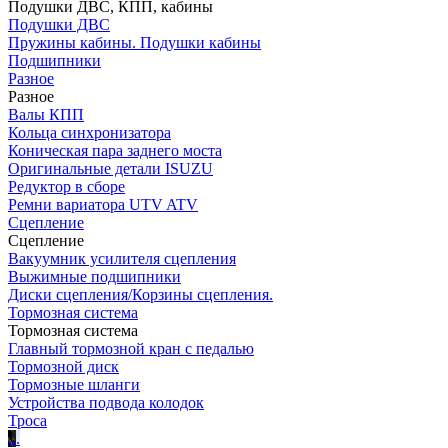
Подушки ДВС, КПП, кабины
Подушки ДВС
Пружины кабины. Подушки кабины
Подшипники
Разное
Разное
Валы КПП
Кольца синхронизатора
Коническая пара заднего моста
Оригинальные детали ISUZU
Редуктор в сборе
Ремни вариатора UTV ATV
Сцепление
Сцепление
Вакуумник усилителя сцепления
Выжимные подшипники
Диски сцепления/Корзины сцепления.
Тормозная система
Тормозная система
Главный тормозной кран с педалью
Тормозной диск
Тормозные шланги
Устройства подвода колодок
Троса
.
.
.