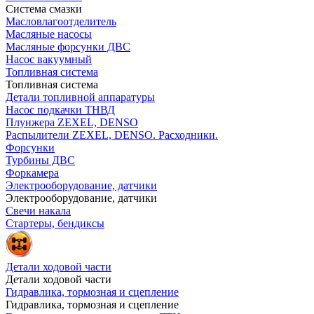
Система смазки
Масловлагоотделитель
Масляные насосы
Масляные форсунки ДВС
Насос вакуумный
Топливная система
Топливная система
Детали топливной аппаратуры
Насос подкачки ТНВД
Плунжера ZEXEL, DENSO
Распылители ZEXEL, DENSO. Расходники.
Форсунки
Турбины ДВС
Форкамера
Электрооборудование, датчики
Электрооборудование, датчики
Свечи накала
Стартеры, бендиксы
Детали ходовой части
Детали ходовой части
Гидравлика, тормозная и сцепление
Гидравлика, тормозная и сцепление