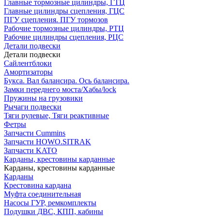
Главные тормозные цилиндры, ГТЦ
Главные цилиндры сцепления, ГЦС
ПГУ сцепления. ПГУ тормозов
Рабочие тормозные цилиндры, РТЦ
Рабочие цилиндры сцепления, РЦС
Детали подвески
Детали подвески
Cайлентблоки
Амортизаторы
Букса. Вал балансира. Ось балансира.
Замки переднего моста/Хабы/lock
Пружины на грузовики
Рычаги подвески
Тяги рулевые, Тяги реактивные
Фетры
Запчасти Cummins
Запчасти HOWO.SITRAK
Запчасти KATO
Карданы, крестовины карданные
Карданы, крестовины карданные
Карданы
Крестовина кардана
Муфта соединительная
Насосы ГУР, ремкомплекты
Подушки ДВС, КПП, кабины