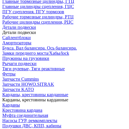
Главные тормозные цилиндры, ГТЦ
Главные цилиндры сцепления, ГЦС
ПГУ сцепления. ПГУ тормозов
Рабочие тормозные цилиндры, РТЦ
Рабочие цилиндры сцепления, РЦС
Детали подвески
Детали подвески
Cайлентблоки
Амортизаторы
Букса. Вал балансира. Ось балансира.
Замки переднего моста/Хабы/lock
Пружины на грузовики
Рычаги подвески
Тяги рулевые, Тяги реактивные
Фетры
Запчасти Cummins
Запчасти HOWO.SITRAK
Запчасти KATO
Карданы, крестовины карданные
Карданы, крестовины карданные
Карданы
Крестовина кардана
Муфта соединительная
Насосы ГУР, ремкомплекты
Подушки ДВС, КПП, кабины