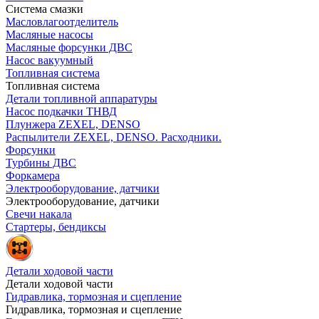
Система смазки
Масловлагоотделитель
Масляные насосы
Масляные форсунки ДВС
Насос вакуумный
Топливная система
Топливная система
Детали топливной аппаратуры
Насос подкачки ТНВД
Плунжера ZEXEL, DENSO
Распылители ZEXEL, DENSO. Расходники.
Форсунки
Турбины ДВС
Форкамера
Электрооборудование, датчики
Электрооборудование, датчики
Свечи накала
Стартеры, бендиксы
Детали ходовой части
Детали ходовой части
Гидравлика, тормозная и сцепление
Гидравлика, тормозная и сцепление