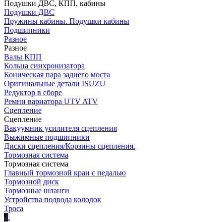
Подушки ДВС, КПП, кабины
Подушки ДВС
Пружины кабины. Подушки кабины
Подшипники
Разное
Разное
Валы КПП
Кольца синхронизатора
Коническая пара заднего моста
Оригинальные детали ISUZU
Редуктор в сборе
Ремни вариатора UTV ATV
Сцепление
Сцепление
Вакуумник усилителя сцепления
Выжимные подшипники
Диски сцепления/Корзины сцепления.
Тормозная система
Тормозная система
Главный тормозной кран с педалью
Тормозной диск
Тормозные шланги
Устройства подвода колодок
Троса
.
.
.