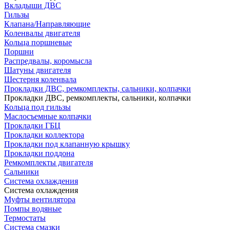
Вкладыши ДВС
Гильзы
Клапана/Направляющие
Коленвалы двигателя
Кольца поршневые
Поршни
Распредвалы, коромысла
Шатуны двигателя
Шестерня коленвала
Прокладки ДВС, ремкомплекты, сальники, колпачки
Прокладки ДВС, ремкомплекты, сальники, колпачки
Кольца под гильзы
Маслосъемные колпачки
Прокладки ГБЦ
Прокладки коллектора
Прокладки под клапанную крышку
Прокладки поддона
Ремкомплекты двигателя
Сальники
Система охлаждения
Система охлаждения
Муфты вентилятора
Помпы водяные
Термостаты
Система смазки