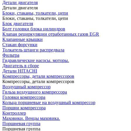
Детали двигателя
Детали двигателя
Блоки, стаканы, толкатели, цепи
Блоки, стаканы, толкатели, цепи
Блок двигателя
Болт головки блока цилиндров
Клапан рециркуляции отработанных газов EGR
Клапанные крышки
Стакан форсунки
Толкатель штанги распредвала
Фильтра
Гидравлические насосы. моторы.
Двигатель в сборе
Детали HITACHI
Компрессоры, детали компрессоров
Компрессоры, детали компрессоров
Воздушный компрессор
Гильза воздушного компрессора
Головки компрессора
Кольца поршневые на воздушный компрессор
Поршни компрессора
Контроллер
Маховики. Венцы маховика.
Поршневая группа
Поршневая группа