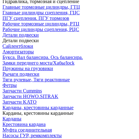
Гидравлика, тормозная и сцепление
Главные тормозные цилиндры, ГТЦ
Главные цилиндры сцепления, ГЦС
ПГУ сцепления. ПГУ тормозов
Рабочие тормозные цилиндры, РТЦ
Рабочие цилиндры сцепления, РЦС
Детали подвески
Детали подвески
Cайлентблоки
Амортизаторы
Букса. Вал балансира. Ось балансира.
Замки переднего моста/Хабы/lock
Пружины на грузовики
Рычаги подвески
Тяги рулевые, Тяги реактивные
Фетры
Запчасти Cummins
Запчасти HOWO.SITRAK
Запчасти KATO
Карданы, крестовины карданные
Карданы, крестовины карданные
Карданы
Крестовина кардана
Муфта соединительная
Насосы ГУР, ремкомплекты