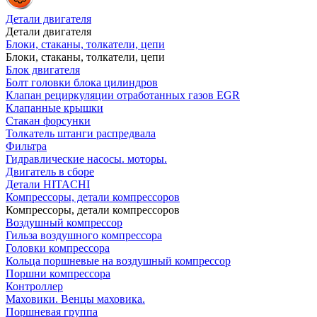
Детали двигателя
Детали двигателя
Блоки, стаканы, толкатели, цепи
Блоки, стаканы, толкатели, цепи
Блок двигателя
Болт головки блока цилиндров
Клапан рециркуляции отработанных газов EGR
Клапанные крышки
Стакан форсунки
Толкатель штанги распредвала
Фильтра
Гидравлические насосы. моторы.
Двигатель в сборе
Детали HITACHI
Компрессоры, детали компрессоров
Компрессоры, детали компрессоров
Воздушный компрессор
Гильза воздушного компрессора
Головки компрессора
Кольца поршневые на воздушный компрессор
Поршни компрессора
Контроллер
Маховики. Венцы маховика.
Поршневая группа