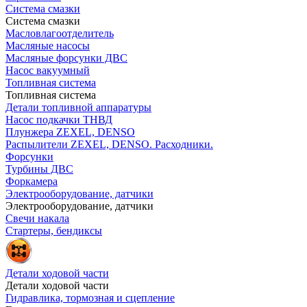
Система смазки
Система смазки
Масловлагоотделитель
Масляные насосы
Масляные форсунки ДВС
Насос вакуумный
Топливная система
Топливная система
Детали топливной аппаратуры
Насос подкачки ТНВД
Плунжера ZEXEL, DENSO
Распылители ZEXEL, DENSO. Расходники.
Форсунки
Турбины ДВС
Форкамера
Электрооборудование, датчики
Электрооборудование, датчики
Свечи накала
Стартеры, бендиксы
Детали ходовой части
Детали ходовой части
Гидравлика, тормозная и сцепление