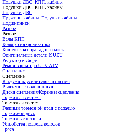
Подушки ДВС, КПП, кабины
Подушки ДВС, КПП, кабины
Подушки ДВС
Пружины кабины. Подушки кабины
Подшипники
Разное
Разное
Валы КПП
Кольца синхронизатора
Коническая пара заднего моста
Оригинальные детали ISUZU
Редуктор в сборе
Ремни вариатора UTV ATV
Сцепление
Сцепление
Вакуумник усилителя сцепления
Выжимные подшипники
Диски сцепления/Корзины сцепления.
Тормозная система
Тормозная система
Главный тормозной кран с педалью
Тормозной диск
Тормозные шланги
Устройства подвода колодок
Троса