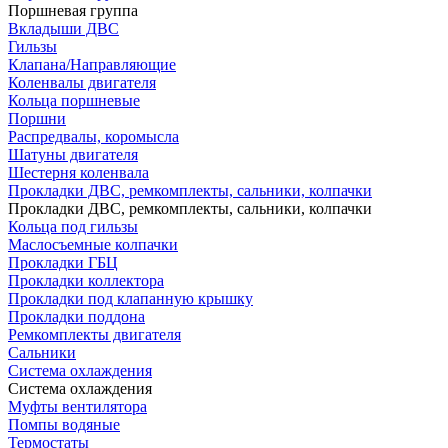
Поршневая группа
Вкладыши ДВС
Гильзы
Клапана/Направляющие
Коленвалы двигателя
Кольца поршневые
Поршни
Распредвалы, коромысла
Шатуны двигателя
Шестерня коленвала
Прокладки ДВС, ремкомплекты, сальники, колпачки
Прокладки ДВС, ремкомплекты, сальники, колпачки
Кольца под гильзы
Маслосъемные колпачки
Прокладки ГБЦ
Прокладки коллектора
Прокладки под клапанную крышку
Прокладки поддона
Ремкомплекты двигателя
Сальники
Система охлаждения
Система охлаждения
Муфты вентилятора
Помпы водяные
Термостаты