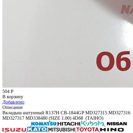
504
Р
В корзину
Добавлено
Описание
Вкладыш шатунный R137H CB-1844GP MD327315 MD327316
MD327317 MD338480 (SIZE 1.00) 4D68 (TAIHO)