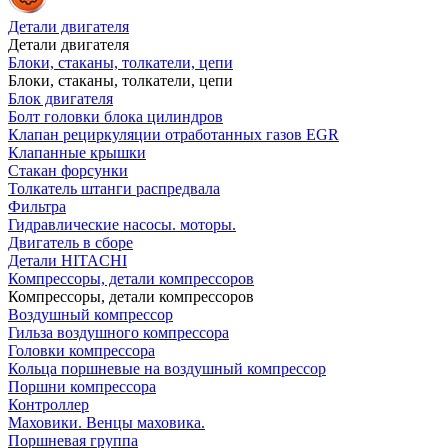
Детали двигателя
Детали двигателя
Блоки, стаканы, толкатели, цепи
Блоки, стаканы, толкатели, цепи
Блок двигателя
Болт головки блока цилиндров
Клапан рециркуляции отработанных газов EGR
Клапанные крышки
Стакан форсунки
Толкатель штанги распредвала
Фильтра
Гидравлические насосы. моторы.
Двигатель в сборе
Детали HITACHI
Компрессоры, детали компрессоров
Компрессоры, детали компрессоров
Воздушный компрессор
Гильза воздушного компрессора
Головки компрессора
Кольца поршневые на воздушный компрессор
Поршни компрессора
Контроллер
Маховики. Венцы маховика.
Поршневая группа