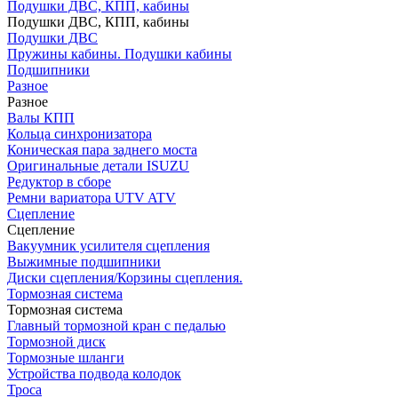
Подушки ДВС, КПП, кабины
Подушки ДВС, КПП, кабины
Подушки ДВС
Пружины кабины. Подушки кабины
Подшипники
Разное
Разное
Валы КПП
Кольца синхронизатора
Коническая пара заднего моста
Оригинальные детали ISUZU
Редуктор в сборе
Ремни вариатора UTV ATV
Сцепление
Сцепление
Вакуумник усилителя сцепления
Выжимные подшипники
Диски сцепления/Корзины сцепления.
Тормозная система
Тормозная система
Главный тормозной кран с педалью
Тормозной диск
Тормозные шланги
Устройства подвода колодок
Троса