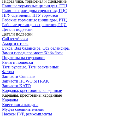
Гидравлика, тормозная и сцепление
Главные тормозные цилиндры, ГТЦ
Главные цилиндры сцепления, ГЦС
ПГУ сцепления. ПГУ тормозов
Рабочие тормозные цилиндры, РТЦ
Рабочие цилиндры сцепления, РЦС
Детали подвески
Детали подвески
Cайлентблоки
Амортизаторы
Букса. Вал балансира. Ось балансира.
Замки переднего моста/Хабы/lock
Пружины на грузовики
Рычаги подвески
Тяги рулевые, Тяги реактивные
Фетры
Запчасти Cummins
Запчасти HOWO.SITRAK
Запчасти KATO
Карданы, крестовины карданные
Карданы, крестовины карданные
Карданы
Крестовина кардана
Муфта соединительная
Насосы ГУР, ремкомплекты