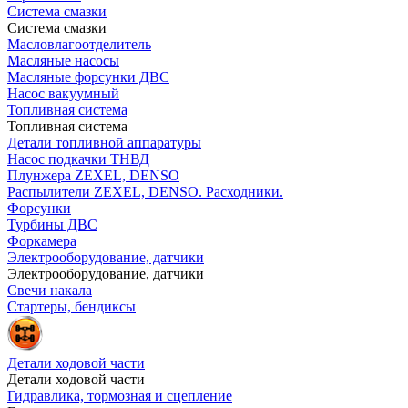
Система смазки
Система смазки
Масловлагоотделитель
Масляные насосы
Масляные форсунки ДВС
Насос вакуумный
Топливная система
Топливная система
Детали топливной аппаратуры
Насос подкачки ТНВД
Плунжера ZEXEL, DENSO
Распылители ZEXEL, DENSO. Расходники.
Форсунки
Турбины ДВС
Форкамера
Электрооборудование, датчики
Электрооборудование, датчики
Свечи накала
Стартеры, бендиксы
Детали ходовой части
Детали ходовой части
Гидравлика, тормозная и сцепление