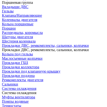
Поршневая группа
Вкладыши ДВС
Гильзы
Клапана/Направляющие
Коленвалы двигателя
Кольца поршневые
Поршни
Распредвалы, коромысла
Шатуны двигателя
Шестерня коленвала
Прокладки ДВС, ремкомплекты, сальники, колпачки
Прокладки ДВС, ремкомплекты, сальники, колпачки
Кольца под гильзы
Маслосъемные колпачки
Прокладки ГБЦ
Прокладки коллектора
Прокладки под клапанную крышку
Прокладки поддона
Ремкомплекты двигателя
Сальники
Система охлаждения
Система охлаждения
Муфты вентилятора
Помпы водяные
Термостаты