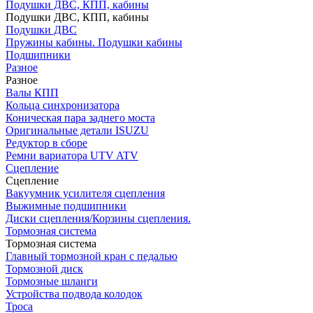
Подушки ДВС, КПП, кабины
Подушки ДВС, КПП, кабины
Подушки ДВС
Пружины кабины. Подушки кабины
Подшипники
Разное
Разное
Валы КПП
Кольца синхронизатора
Коническая пара заднего моста
Оригинальные детали ISUZU
Редуктор в сборе
Ремни вариатора UTV ATV
Сцепление
Сцепление
Вакуумник усилителя сцепления
Выжимные подшипники
Диски сцепления/Корзины сцепления.
Тормозная система
Тормозная система
Главный тормозной кран с педалью
Тормозной диск
Тормозные шланги
Устройства подвода колодок
Троса