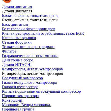
Детали двигателя
Детали двигателя
Блоки, стаканы, толкатели, цепи
Блоки, стаканы, толкатели, цепи
Блок двигателя
Болт головки блока цилиндров
Клапан рециркуляции отработанных газов EGR
Клапанные крышки
Стакан форсунки
Толкатель штанги распредвала
Фильтра
Гидравлические насосы. моторы.
Двигатель в сборе
Детали HITACHI
Компрессоры, детали компрессоров
Компрессоры, детали компрессоров
Воздушный компрессор
Гильза воздушного компрессора
Головки компрессора
Кольца поршневые на воздушный компрессор
Поршни компрессора
Контроллер
Маховики. Венцы маховика.
Поршневая группа