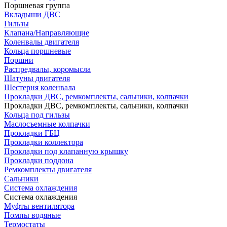
Поршневая группа
Вкладыши ДВС
Гильзы
Клапана/Направляющие
Коленвалы двигателя
Кольца поршневые
Поршни
Распредвалы, коромысла
Шатуны двигателя
Шестерня коленвала
Прокладки ДВС, ремкомплекты, сальники, колпачки
Прокладки ДВС, ремкомплекты, сальники, колпачки
Кольца под гильзы
Маслосъемные колпачки
Прокладки ГБЦ
Прокладки коллектора
Прокладки под клапанную крышку
Прокладки поддона
Ремкомплекты двигателя
Сальники
Система охлаждения
Система охлаждения
Муфты вентилятора
Помпы водяные
Термостаты