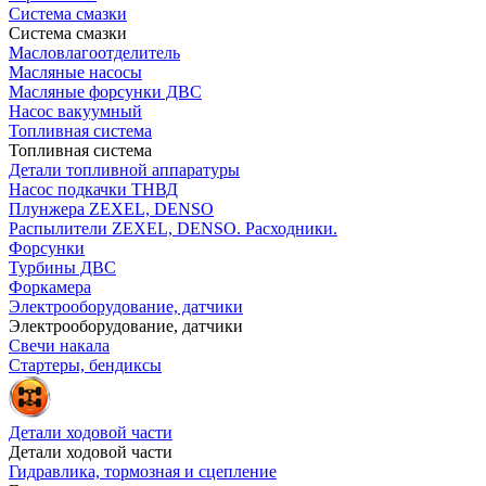
Система смазки
Система смазки
Масловлагоотделитель
Масляные насосы
Масляные форсунки ДВС
Насос вакуумный
Топливная система
Топливная система
Детали топливной аппаратуры
Насос подкачки ТНВД
Плунжера ZEXEL, DENSO
Распылители ZEXEL, DENSO. Расходники.
Форсунки
Турбины ДВС
Форкамера
Электрооборудование, датчики
Электрооборудование, датчики
Свечи накала
Стартеры, бендиксы
Детали ходовой части
Детали ходовой части
Гидравлика, тормозная и сцепление