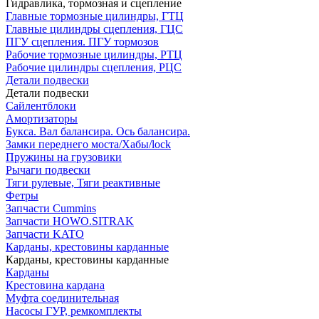
Гидравлика, тормозная и сцепление
Главные тормозные цилиндры, ГТЦ
Главные цилиндры сцепления, ГЦС
ПГУ сцепления. ПГУ тормозов
Рабочие тормозные цилиндры, РТЦ
Рабочие цилиндры сцепления, РЦС
Детали подвески
Детали подвески
Cайлентблоки
Амортизаторы
Букса. Вал балансира. Ось балансира.
Замки переднего моста/Хабы/lock
Пружины на грузовики
Рычаги подвески
Тяги рулевые, Тяги реактивные
Фетры
Запчасти Cummins
Запчасти HOWO.SITRAK
Запчасти KATO
Карданы, крестовины карданные
Карданы, крестовины карданные
Карданы
Крестовина кардана
Муфта соединительная
Насосы ГУР, ремкомплекты