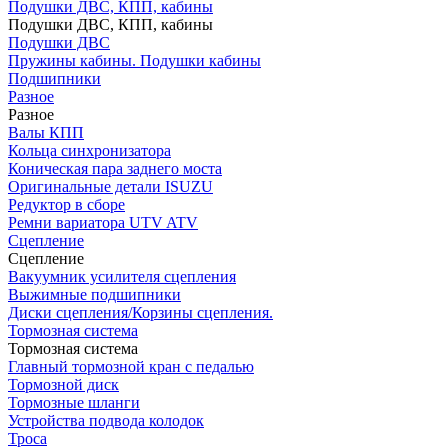
Подушки ДВС, КПП, кабины
Подушки ДВС, КПП, кабины
Подушки ДВС
Пружины кабины. Подушки кабины
Подшипники
Разное
Разное
Валы КПП
Кольца синхронизатора
Коническая пара заднего моста
Оригинальные детали ISUZU
Редуктор в сборе
Ремни вариатора UTV ATV
Сцепление
Сцепление
Вакуумник усилителя сцепления
Выжимные подшипники
Диски сцепления/Корзины сцепления.
Тормозная система
Тормозная система
Главный тормозной кран с педалью
Тормозной диск
Тормозные шланги
Устройства подвода колодок
Троса