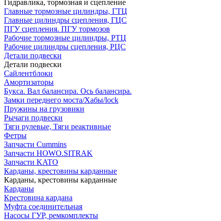
Гидравлика, тормозная и сцепление
Главные тормозные цилиндры, ГТЦ
Главные цилиндры сцепления, ГЦС
ПГУ сцепления. ПГУ тормозов
Рабочие тормозные цилиндры, РТЦ
Рабочие цилиндры сцепления, РЦС
Детали подвески
Детали подвески
Cайлентблоки
Амортизаторы
Букса. Вал балансира. Ось балансира.
Замки переднего моста/Хабы/lock
Пружины на грузовики
Рычаги подвески
Тяги рулевые, Тяги реактивные
Фетры
Запчасти Cummins
Запчасти HOWO.SITRAK
Запчасти KATO
Карданы, крестовины карданные
Карданы, крестовины карданные
Карданы
Крестовина кардана
Муфта соединительная
Насосы ГУР, ремкомплекты