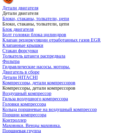
Детали двигателя
Детали двигателя
Блоки, стаканы, толкатели, цепи
Блоки, стаканы, толкатели, цепи
Блок двигателя
Болт головки блока цилиндров
Клапан рециркуляции отработанных газов EGR
Клапанные крышки
Стакан форсунки
Толкатель штанги распредвала
Фильтра
Гидравлические насосы. моторы.
Двигатель в сборе
Детали HITACHI
Компрессоры, детали компрессоров
Компрессоры, детали компрессоров
Воздушный компрессор
Гильза воздушного компрессора
Головки компрессора
Кольца поршневые на воздушный компрессор
Поршни компрессора
Контроллер
Маховики. Венцы маховика.
Поршневая группа