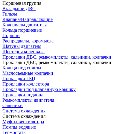
Поршневая группа
Вкладыши ДВС
Гильзы
Клапана/Направляющие
Коленвалы двигателя
Кольца поршневые
Поршни
Распредвалы, коромысла
Шатуны двигателя
Шестерня коленвала
Прокладки ДВС, ремкомплекты, сальники, колпачки
Прокладки ДВС, ремкомплекты, сальники, колпачки
Кольца под гильзы
Маслосъемные колпачки
Прокладки ГБЦ
Прокладки коллектора
Прокладки под клапанную крышку
Прокладки поддона
Ремкомплекты двигателя
Сальники
Система охлаждения
Система охлаждения
Муфты вентилятора
Помпы водяные
Термостаты