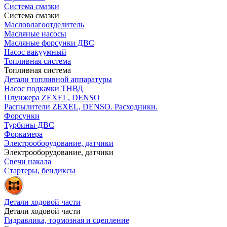
Система смазки
Система смазки
Масловлагоотделитель
Масляные насосы
Масляные форсунки ДВС
Насос вакуумный
Топливная система
Топливная система
Детали топливной аппаратуры
Насос подкачки ТНВД
Плунжера ZEXEL, DENSO
Распылители ZEXEL, DENSO. Расходники.
Форсунки
Турбины ДВС
Форкамера
Электрооборудование, датчики
Электрооборудование, датчики
Свечи накала
Стартеры, бендиксы
Детали ходовой части
Детали ходовой части
Гидравлика, тормозная и сцепление