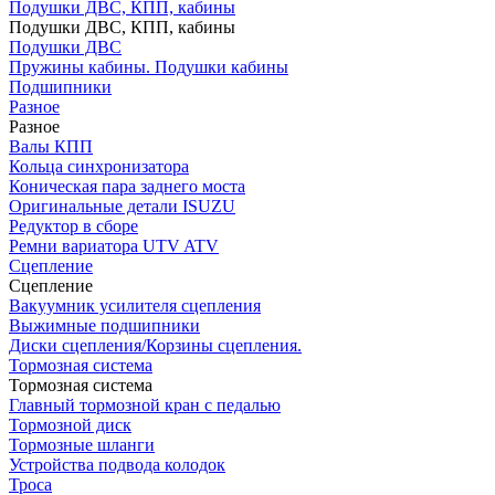
Подушки ДВС, КПП, кабины
Подушки ДВС, КПП, кабины
Подушки ДВС
Пружины кабины. Подушки кабины
Подшипники
Разное
Разное
Валы КПП
Кольца синхронизатора
Коническая пара заднего моста
Оригинальные детали ISUZU
Редуктор в сборе
Ремни вариатора UTV ATV
Сцепление
Сцепление
Вакуумник усилителя сцепления
Выжимные подшипники
Диски сцепления/Корзины сцепления.
Тормозная система
Тормозная система
Главный тормозной кран с педалью
Тормозной диск
Тормозные шланги
Устройства подвода колодок
Троса