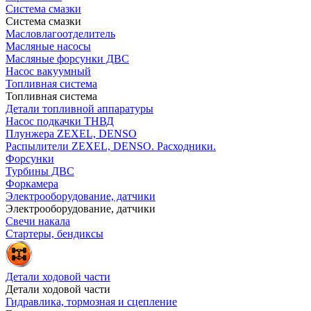
Система смазки
Система смазки
Масловлагоотделитель
Масляные насосы
Масляные форсунки ДВС
Насос вакуумный
Топливная система
Топливная система
Детали топливной аппаратуры
Насос подкачки ТНВД
Плунжера ZEXEL, DENSO
Распылители ZEXEL, DENSO. Расходники.
Форсунки
Турбины ДВС
Форкамера
Электрооборудование, датчики
Электрооборудование, датчики
Свечи накала
Стартеры, бендиксы
Детали ходовой части
Детали ходовой части
Гидравлика, тормозная и сцепление