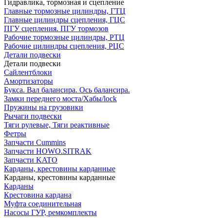
Гидравлика, тормозная и сцепление
Главные тормозные цилиндры, ГТЦ
Главные цилиндры сцепления, ГЦС
ПГУ сцепления. ПГУ тормозов
Рабочие тормозные цилиндры, РТЦ
Рабочие цилиндры сцепления, РЦС
Детали подвески
Детали подвески
Cайлентблоки
Амортизаторы
Букса. Вал балансира. Ось балансира.
Замки переднего моста/Хабы/lock
Пружины на грузовики
Рычаги подвески
Тяги рулевые, Тяги реактивные
Фетры
Запчасти Cummins
Запчасти HOWO.SITRAK
Запчасти KATO
Карданы, крестовины карданные
Карданы, крестовины карданные
Карданы
Крестовина кардана
Муфта соединительная
Насосы ГУР, ремкомплекты