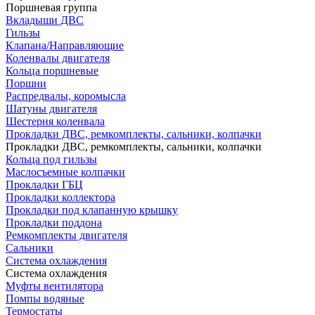
Поршневая группа
Вкладыши ДВС
Гильзы
Клапана/Направляющие
Коленвалы двигателя
Кольца поршневые
Поршни
Распредвалы, коромысла
Шатуны двигателя
Шестерня коленвала
Прокладки ДВС, ремкомплекты, сальники, колпачки
Прокладки ДВС, ремкомплекты, сальники, колпачки
Кольца под гильзы
Маслосъемные колпачки
Прокладки ГБЦ
Прокладки коллектора
Прокладки под клапанную крышку
Прокладки поддона
Ремкомплекты двигателя
Сальники
Система охлаждения
Система охлаждения
Муфты вентилятора
Помпы водяные
Термостаты