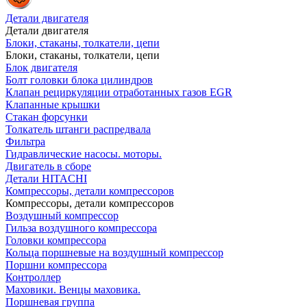
Детали двигателя
Детали двигателя
Блоки, стаканы, толкатели, цепи
Блоки, стаканы, толкатели, цепи
Блок двигателя
Болт головки блока цилиндров
Клапан рециркуляции отработанных газов EGR
Клапанные крышки
Стакан форсунки
Толкатель штанги распредвала
Фильтра
Гидравлические насосы. моторы.
Двигатель в сборе
Детали HITACHI
Компрессоры, детали компрессоров
Компрессоры, детали компрессоров
Воздушный компрессор
Гильза воздушного компрессора
Головки компрессора
Кольца поршневые на воздушный компрессор
Поршни компрессора
Контроллер
Маховики. Венцы маховика.
Поршневая группа