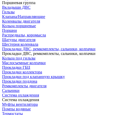
Поршневая группа
Вкладыши ДВС
Гильзы
Клапана/Направляющие
Коленвалы двигателя
Кольца поршневые
Поршни
Распредвалы, коромысла
Шатуны двигателя
Шестерня коленвала
Прокладки ДВС, ремкомплекты, сальники, колпачки
Прокладки ДВС, ремкомплекты, сальники, колпачки
Кольца под гильзы
Маслосъемные колпачки
Прокладки ГБЦ
Прокладки коллектора
Прокладки под клапанную крышку
Прокладки поддона
Ремкомплекты двигателя
Сальники
Система охлаждения
Система охлаждения
Муфты вентилятора
Помпы водяные
Термостаты