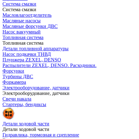
Система смазки
Система смазки
Масловлагоотделитель
Масляные насосы
Масляные форсунки ДВС
Насос вакуумный
Топливная система
Топливная система
Детали топливной аппаратуры
Насос подкачки ТНВД
Плунжера ZEXEL, DENSO
Распылители ZEXEL, DENSO. Расходники.
Форсунки
Турбины ДВС
Форкамера
Электрооборудование, датчики
Электрооборудование, датчики
Свечи накала
Стартеры, бендиксы
Детали ходовой части
Детали ходовой части
Гидравлика, тормозная и сцепление