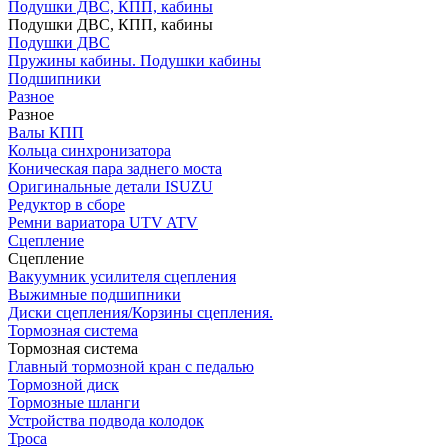
Подушки ДВС, КПП, кабины
Подушки ДВС, КПП, кабины
Подушки ДВС
Пружины кабины. Подушки кабины
Подшипники
Разное
Разное
Валы КПП
Кольца синхронизатора
Коническая пара заднего моста
Оригинальные детали ISUZU
Редуктор в сборе
Ремни вариатора UTV ATV
Сцепление
Сцепление
Вакуумник усилителя сцепления
Выжимные подшипники
Диски сцепления/Корзины сцепления.
Тормозная система
Тормозная система
Главный тормозной кран с педалью
Тормозной диск
Тормозные шланги
Устройства подвода колодок
Троса