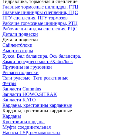
Гидравлика, тормозная и сцепление
Главные тормозные цилиндры, ГТЦ
Главные цилиндры сцепления, ГЦС
ПГУ сцепления. ПГУ тормозов
Рабочие тормозные цилиндры, РТЦ
Рабочие цилиндры сцепления, РЦС
Детали подвески
Детали подвески
Cайлентблоки
Амортизаторы
Букса. Вал балансира. Ось балансира.
Замки переднего моста/Хабы/lock
Пружины на грузовики
Рычаги подвески
Тяги рулевые, Тяги реактивные
Фетры
Запчасти Cummins
Запчасти HOWO.SITRAK
Запчасти KATO
Карданы, крестовины карданные
Карданы, крестовины карданные
Карданы
Крестовина кардана
Муфта соединительная
Насосы ГУР, ремкомплекты