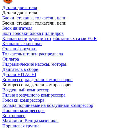
Детали двигателя
Детали двигателя
Блоки, стаканы, толкатели, цепи
Блоки, стаканы, толкатели, цепи
Блок двигателя
Болт головки блока цилиндров
Клапан рециркуляции отработанных газов EGR
Клапанные крышки
Стакан форсунки
Толкатель штанги распредвала
Фильтра
Гидравлические насосы. моторы.
Двигатель в сборе
Детали HITACHI
Компрессоры, детали компрессоров
Компрессоры, детали компрессоров
Воздушный компрессор
Гильза воздушного компрессора
Головки компрессора
Кольца поршневые на воздушный компрессор
Поршни компрессора
Контроллер
Маховики. Венцы маховика.
Поршневая группа