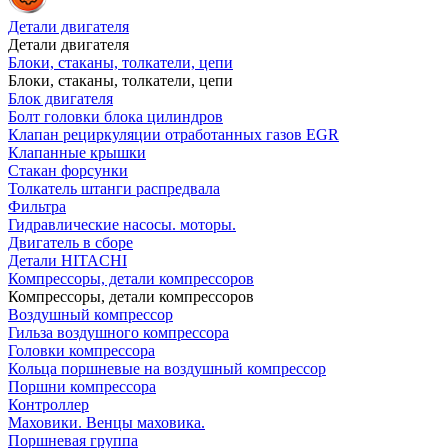
Детали двигателя
Детали двигателя
Блоки, стаканы, толкатели, цепи
Блоки, стаканы, толкатели, цепи
Блок двигателя
Болт головки блока цилиндров
Клапан рециркуляции отработанных газов EGR
Клапанные крышки
Стакан форсунки
Толкатель штанги распредвала
Фильтра
Гидравлические насосы. моторы.
Двигатель в сборе
Детали HITACHI
Компрессоры, детали компрессоров
Компрессоры, детали компрессоров
Воздушный компрессор
Гильза воздушного компрессора
Головки компрессора
Кольца поршневые на воздушный компрессор
Поршни компрессора
Контроллер
Маховики. Венцы маховика.
Поршневая группа