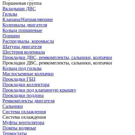
Поршневая группа
Вкладыши ДВС
Гильзы
Клапана/Направляющие
Коленвалы двигателя
Кольца поршневые
Поршни
Распредвалы, коромысла
Шатуны двигателя
Шестерня коленвала
Прокладки ДВС, ремкомплекты, сальники, колпачки
Прокладки ДВС, ремкомплекты, сальники, колпачки
Кольца под гильзы
Маслосъемные колпачки
Прокладки ГБЦ
Прокладки коллектора
Прокладки под клапанную крышку
Прокладки поддона
Ремкомплекты двигателя
Сальники
Система охлаждения
Система охлаждения
Муфты вентилятора
Помпы водяные
Термостаты