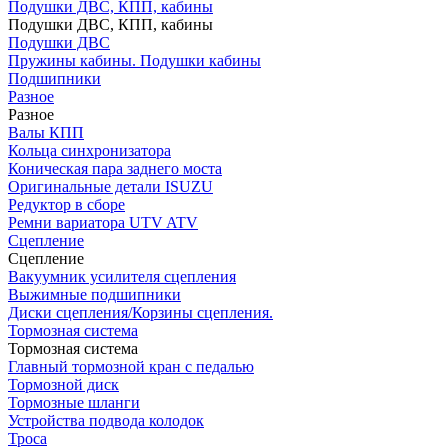
Подушки ДВС, КПП, кабины
Подушки ДВС, КПП, кабины
Подушки ДВС
Пружины кабины. Подушки кабины
Подшипники
Разное
Разное
Валы КПП
Кольца синхронизатора
Коническая пара заднего моста
Оригинальные детали ISUZU
Редуктор в сборе
Ремни вариатора UTV ATV
Сцепление
Сцепление
Вакуумник усилителя сцепления
Выжимные подшипники
Диски сцепления/Корзины сцепления.
Тормозная система
Тормозная система
Главный тормозной кран с педалью
Тормозной диск
Тормозные шланги
Устройства подвода колодок
Троса