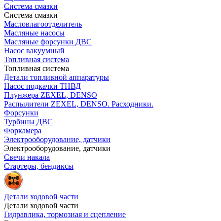
Система смазки
Система смазки
Масловлагоотделитель
Масляные насосы
Масляные форсунки ДВС
Насос вакуумный
Топливная система
Топливная система
Детали топливной аппаратуры
Насос подкачки ТНВД
Плунжера ZEXEL, DENSO
Распылители ZEXEL, DENSO. Расходники.
Форсунки
Турбины ДВС
Форкамера
Электрооборудование, датчики
Электрооборудование, датчики
Свечи накала
Стартеры, бендиксы
Детали ходовой части
Детали ходовой части
Гидравлика, тормозная и сцепление