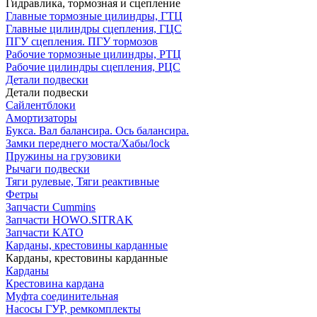
Гидравлика, тормозная и сцепление
Главные тормозные цилиндры, ГТЦ
Главные цилиндры сцепления, ГЦС
ПГУ сцепления. ПГУ тормозов
Рабочие тормозные цилиндры, РТЦ
Рабочие цилиндры сцепления, РЦС
Детали подвески
Детали подвески
Cайлентблоки
Амортизаторы
Букса. Вал балансира. Ось балансира.
Замки переднего моста/Хабы/lock
Пружины на грузовики
Рычаги подвески
Тяги рулевые, Тяги реактивные
Фетры
Запчасти Cummins
Запчасти HOWO.SITRAK
Запчасти KATO
Карданы, крестовины карданные
Карданы, крестовины карданные
Карданы
Крестовина кардана
Муфта соединительная
Насосы ГУР, ремкомплекты