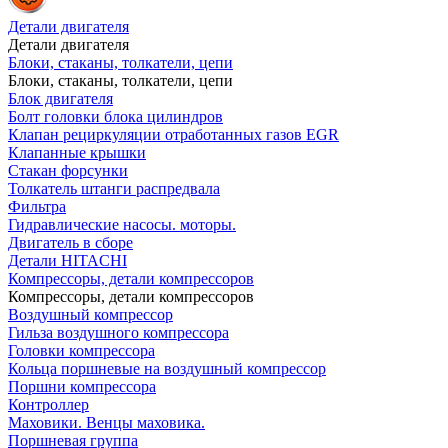
Детали двигателя
Детали двигателя
Блоки, стаканы, толкатели, цепи
Блоки, стаканы, толкатели, цепи
Блок двигателя
Болт головки блока цилиндров
Клапан рециркуляции отработанных газов EGR
Клапанные крышки
Стакан форсунки
Толкатель штанги распредвала
Фильтра
Гидравлические насосы. моторы.
Двигатель в сборе
Детали HITACHI
Компрессоры, детали компрессоров
Компрессоры, детали компрессоров
Воздушный компрессор
Гильза воздушного компрессора
Головки компрессора
Кольца поршневые на воздушный компрессор
Поршни компрессора
Контроллер
Маховики. Венцы маховика.
Поршневая группа