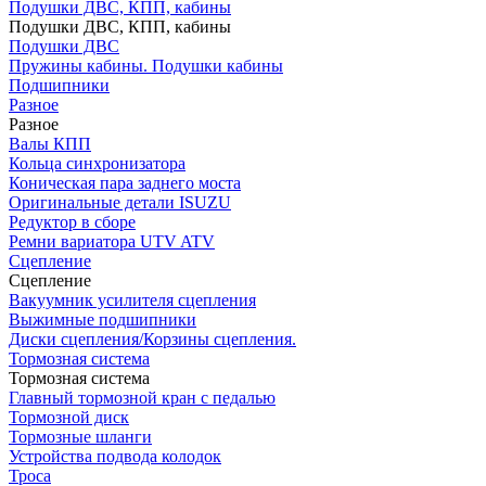
Подушки ДВС, КПП, кабины
Подушки ДВС, КПП, кабины
Подушки ДВС
Пружины кабины. Подушки кабины
Подшипники
Разное
Разное
Валы КПП
Кольца синхронизатора
Коническая пара заднего моста
Оригинальные детали ISUZU
Редуктор в сборе
Ремни вариатора UTV ATV
Сцепление
Сцепление
Вакуумник усилителя сцепления
Выжимные подшипники
Диски сцепления/Корзины сцепления.
Тормозная система
Тормозная система
Главный тормозной кран с педалью
Тормозной диск
Тормозные шланги
Устройства подвода колодок
Троса