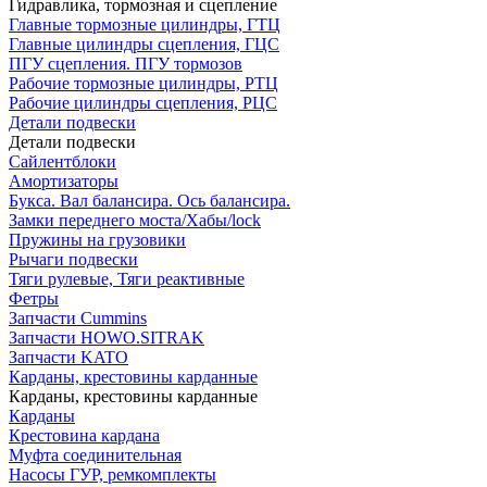
Гидравлика, тормозная и сцепление
Главные тормозные цилиндры, ГТЦ
Главные цилиндры сцепления, ГЦС
ПГУ сцепления. ПГУ тормозов
Рабочие тормозные цилиндры, РТЦ
Рабочие цилиндры сцепления, РЦС
Детали подвески
Детали подвески
Cайлентблоки
Амортизаторы
Букса. Вал балансира. Ось балансира.
Замки переднего моста/Хабы/lock
Пружины на грузовики
Рычаги подвески
Тяги рулевые, Тяги реактивные
Фетры
Запчасти Cummins
Запчасти HOWO.SITRAK
Запчасти KATO
Карданы, крестовины карданные
Карданы, крестовины карданные
Карданы
Крестовина кардана
Муфта соединительная
Насосы ГУР, ремкомплекты