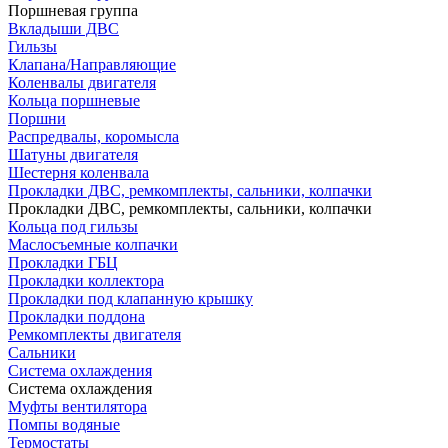
Поршневая группа
Вкладыши ДВС
Гильзы
Клапана/Направляющие
Коленвалы двигателя
Кольца поршневые
Поршни
Распредвалы, коромысла
Шатуны двигателя
Шестерня коленвала
Прокладки ДВС, ремкомплекты, сальники, колпачки
Прокладки ДВС, ремкомплекты, сальники, колпачки
Кольца под гильзы
Маслосъемные колпачки
Прокладки ГБЦ
Прокладки коллектора
Прокладки под клапанную крышку
Прокладки поддона
Ремкомплекты двигателя
Сальники
Система охлаждения
Система охлаждения
Муфты вентилятора
Помпы водяные
Термостаты