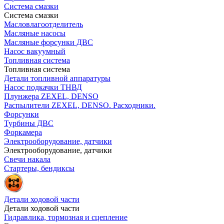
Система смазки
Система смазки
Масловлагоотделитель
Масляные насосы
Масляные форсунки ДВС
Насос вакуумный
Топливная система
Топливная система
Детали топливной аппаратуры
Насос подкачки ТНВД
Плунжера ZEXEL, DENSO
Распылители ZEXEL, DENSO. Расходники.
Форсунки
Турбины ДВС
Форкамера
Электрооборудование, датчики
Электрооборудование, датчики
Свечи накала
Стартеры, бендиксы
Детали ходовой части
Детали ходовой части
Гидравлика, тормозная и сцепление