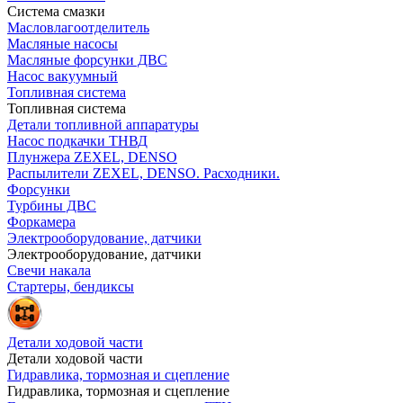
Система смазки
Масловлагоотделитель
Масляные насосы
Масляные форсунки ДВС
Насос вакуумный
Топливная система
Топливная система
Детали топливной аппаратуры
Насос подкачки ТНВД
Плунжера ZEXEL, DENSO
Распылители ZEXEL, DENSO. Расходники.
Форсунки
Турбины ДВС
Форкамера
Электрооборудование, датчики
Электрооборудование, датчики
Свечи накала
Стартеры, бендиксы
Детали ходовой части
Детали ходовой части
Гидравлика, тормозная и сцепление
Гидравлика, тормозная и сцепление