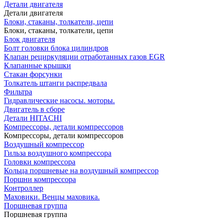
Детали двигателя
Детали двигателя
Блоки, стаканы, толкатели, цепи
Блоки, стаканы, толкатели, цепи
Блок двигателя
Болт головки блока цилиндров
Клапан рециркуляции отработанных газов EGR
Клапанные крышки
Стакан форсунки
Толкатель штанги распредвала
Фильтра
Гидравлические насосы. моторы.
Двигатель в сборе
Детали HITACHI
Компрессоры, детали компрессоров
Компрессоры, детали компрессоров
Воздушный компрессор
Гильза воздушного компрессора
Головки компрессора
Кольца поршневые на воздушный компрессор
Поршни компрессора
Контроллер
Маховики. Венцы маховика.
Поршневая группа
Поршневая группа