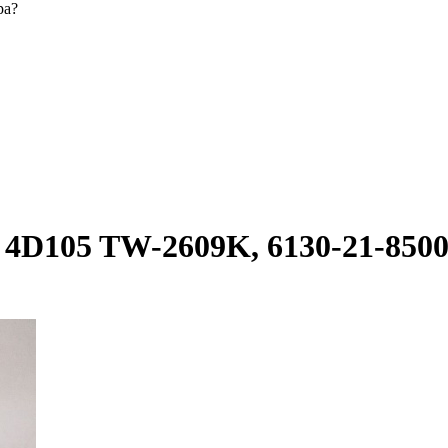
ра?
4D105 TW-2609K, 6130-21-850