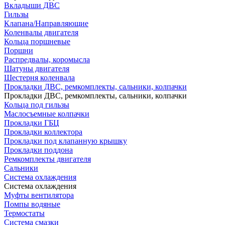
Вкладыши ДВС
Гильзы
Клапана/Направляющие
Коленвалы двигателя
Кольца поршневые
Поршни
Распредвалы, коромысла
Шатуны двигателя
Шестерня коленвала
Прокладки ДВС, ремкомплекты, сальники, колпачки
Прокладки ДВС, ремкомплекты, сальники, колпачки
Кольца под гильзы
Маслосъемные колпачки
Прокладки ГБЦ
Прокладки коллектора
Прокладки под клапанную крышку
Прокладки поддона
Ремкомплекты двигателя
Сальники
Система охлаждения
Система охлаждения
Муфты вентилятора
Помпы водяные
Термостаты
Система смазки