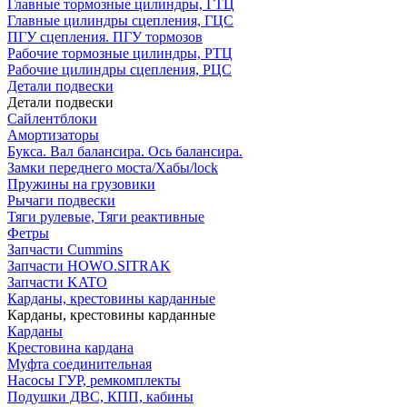
Главные тормозные цилиндры, ГТЦ
Главные цилиндры сцепления, ГЦС
ПГУ сцепления. ПГУ тормозов
Рабочие тормозные цилиндры, РТЦ
Рабочие цилиндры сцепления, РЦС
Детали подвески
Детали подвески
Cайлентблоки
Амортизаторы
Букса. Вал балансира. Ось балансира.
Замки переднего моста/Хабы/lock
Пружины на грузовики
Рычаги подвески
Тяги рулевые, Тяги реактивные
Фетры
Запчасти Cummins
Запчасти HOWO.SITRAK
Запчасти KATO
Карданы, крестовины карданные
Карданы, крестовины карданные
Карданы
Крестовина кардана
Муфта соединительная
Насосы ГУР, ремкомплекты
Подушки ДВС, КПП, кабины