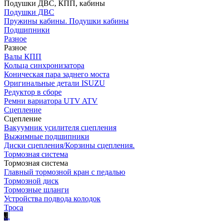
Подушки ДВС, КПП, кабины
Подушки ДВС
Пружины кабины. Подушки кабины
Подшипники
Разное
Разное
Валы КПП
Кольца синхронизатора
Коническая пара заднего моста
Оригинальные детали ISUZU
Редуктор в сборе
Ремни вариатора UTV ATV
Сцепление
Сцепление
Вакуумник усилителя сцепления
Выжимные подшипники
Диски сцепления/Корзины сцепления.
Тормозная система
Тормозная система
Главный тормозной кран с педалью
Тормозной диск
Тормозные шланги
Устройства подвода колодок
Троса
.
.
.