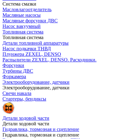
Система смазки
Масловлагоотделитель
Масляные насосы
Масляные форсунки ДВС
Насос вакуумный
Топливная система
Топливная система
Детали топливной аппаратуры
Насос подкачки ТНВД
Плунжера ZEXEL, DENSO
Распылители ZEXEL, DENSO. Расходники.
Форсунки
Турбины ДВС
Форкамера
Электрооборудование, датчики
Электрооборудование, датчики
Свечи накала
Стартеры, бендиксы
Детали ходовой части
Детали ходовой части
Гидравлика, тормозная и сцепление
Гидравлика, тормозная и сцепление