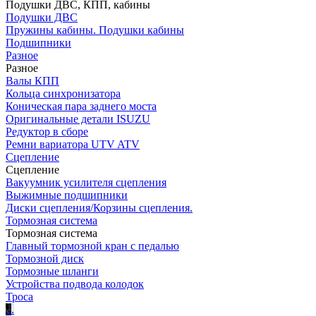
Подушки ДВС, КПП, кабины
Подушки ДВС
Пружины кабины. Подушки кабины
Подшипники
Разное
Разное
Валы КПП
Кольца синхронизатора
Коническая пара заднего моста
Оригинальные детали ISUZU
Редуктор в сборе
Ремни вариатора UTV ATV
Сцепление
Сцепление
Вакуумник усилителя сцепления
Выжимные подшипники
Диски сцепления/Корзины сцепления.
Тормозная система
Тормозная система
Главный тормозной кран с педалью
Тормозной диск
Тормозные шланги
Устройства подвода колодок
Троса
.
.
.