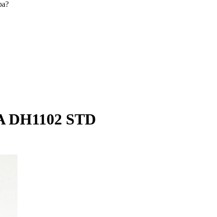
ра?
 DH1102 STD