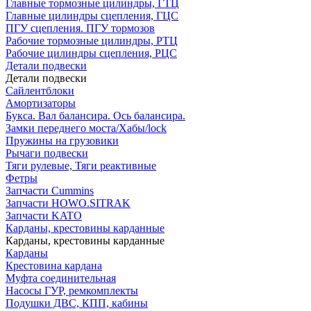
Главные тормозные цилиндры, ГТЦ
Главные цилиндры сцепления, ГЦС
ПГУ сцепления. ПГУ тормозов
Рабочие тормозные цилиндры, РТЦ
Рабочие цилиндры сцепления, РЦС
Детали подвески
Детали подвески
Cайлентблоки
Амортизаторы
Букса. Вал балансира. Ось балансира.
Замки переднего моста/Хабы/lock
Пружины на грузовики
Рычаги подвески
Тяги рулевые, Тяги реактивные
Фетры
Запчасти Cummins
Запчасти HOWO.SITRAK
Запчасти KATO
Карданы, крестовины карданные
Карданы, крестовины карданные
Карданы
Крестовина кардана
Муфта соединительная
Насосы ГУР, ремкомплекты
Подушки ДВС, КПП, кабины