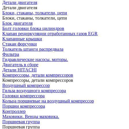
Детали двигателя
Детали двигателя
Блоки, стаканы, толкатели, цепи
Блоки, стаканы, толкатели, цепи
Блок двигателя
Болт головки блока цилиндров
Клапан рециркуляции отработанных газов EGR
Клапанные крышки
Стакан форсунки
Толкатель штанги распредвала
Фильтра
Гидравлические насосы. моторы.
Двигатель в сборе
Детали HITACHI
Компрессоры, детали компрессоров
Компрессоры, детали компрессоров
Воздушный компрессор
Гильза воздушного компрессора
Головки компрессора
Кольца поршневые на воздушный компрессор
Поршни компрессора
Контроллер
Маховики. Венцы маховика.
Поршневая группа
Поршневая группа