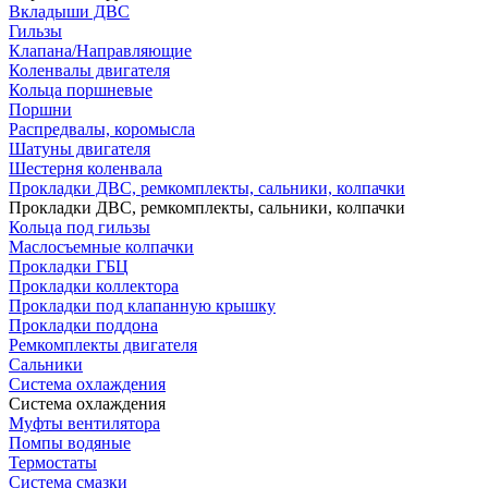
Вкладыши ДВС
Гильзы
Клапана/Направляющие
Коленвалы двигателя
Кольца поршневые
Поршни
Распредвалы, коромысла
Шатуны двигателя
Шестерня коленвала
Прокладки ДВС, ремкомплекты, сальники, колпачки
Прокладки ДВС, ремкомплекты, сальники, колпачки
Кольца под гильзы
Маслосъемные колпачки
Прокладки ГБЦ
Прокладки коллектора
Прокладки под клапанную крышку
Прокладки поддона
Ремкомплекты двигателя
Сальники
Система охлаждения
Система охлаждения
Муфты вентилятора
Помпы водяные
Термостаты
Система смазки